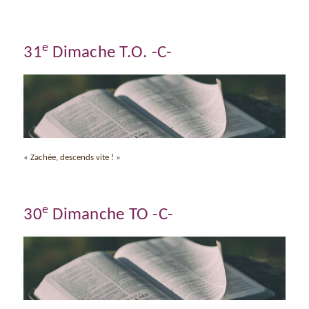
e
31
Dimache T.O. -C-
« Zachée, descends vite ! »
e
30
Dimanche TO -C-