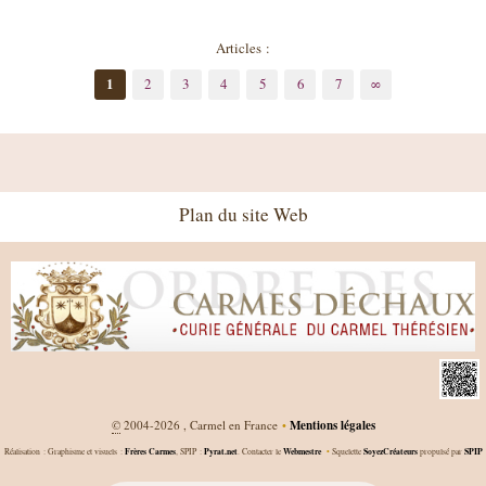
Articles :
1
2
3
4
5
6
7
∞
Plan du site Web
©
2004-2026 , Carmel en France
•
Mentions légales
Frères Carmes
Pyrat.net
Webmestre
SoyezCréateurs
SPIP
Réalisation : Graphisme et visuels :
, SPIP :
. Contacter le
•
Squelette
propulsé par