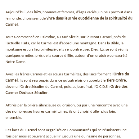
Aujourd’hui, des
laïcs
, hommes et femmes, d’âges variés, un peu partout dans
le monde, choisissent de
vivre dans leur vie quotidienne de la spiritualité du
Carmel
.
e
Tout a commencé en Palestine, au XIII
Siècle, sur le Mont Carmel, près de
l’actuelle Haïfa, car le Carmel est d’abord une montagne. Dans la Bible, la
montagne est un lieu privilégié de la rencontre avec Dieu. Là, se sont réunis
quelques ermites, près de la source d’Ėlie, autour d’un oratoire consacré à
Notre Dame.
Avec les frères Carmes et les sœurs Carmélites, des laïcs forment l’
Ordre du
Carmel
. Ils sont regroupés dans ce qu’autrefois on appelait le
Tiers-Ordre
,
devenu l’Ordre Séculier du Carmel, puis, aujourd’hui, l’O.C.D.S :
Ordre des
Carmes Déchaux Séculier
.
Attirés par la prière silencieuse ou oraison, ou par une rencontre avec une
des nombreuses figures carmélitaines, ils ont choisi d’aller plus loin,
ensemble.
Ces laïcs du Carmel sont organisés en Communautés qui se réunissent une
fois par mois et peuvent accueillir jusqu’à une quinzaine de personnes.