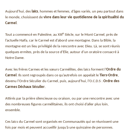
Aujourd’hui, des
laïcs
, hommes et femmes, d’âges variés, un peu partout dans
le monde, choisissent de
vivre dans leur vie quotidienne de la spiritualité du
Carmel
.
e
Tout a commencé en Palestine, au XIII
Siècle, sur le Mont Carmel, près de
l’actuelle Haïfa, car le Carmel est d’abord une montagne. Dans la Bible, la
montagne est un lieu privilégié de la rencontre avec Dieu. Là, se sont réunis
quelques ermites, près de la source d’Ėlie, autour d’un oratoire consacré à
Notre Dame.
Avec les frères Carmes et les sœurs Carmélites, des laïcs forment l’
Ordre du
Carmel
. Ils sont regroupés dans ce qu’autrefois on appelait le
Tiers-Ordre
,
devenu l’Ordre Séculier du Carmel, puis, aujourd’hui, l’O.C.D.S :
Ordre des
Carmes Déchaux Séculier
.
Attirés par la prière silencieuse ou oraison, ou par une rencontre avec une
des nombreuses figures carmélitaines, ils ont choisi d’aller plus loin,
ensemble.
Ces laïcs du Carmel sont organisés en Communautés qui se réunissent une
fois par mois et peuvent accueillir jusqu’à une quinzaine de personnes.