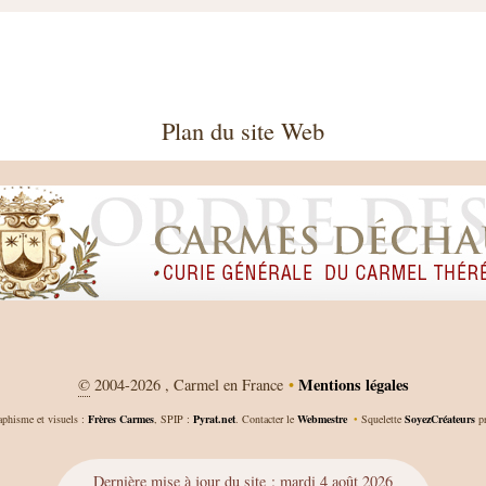
Plan du site Web
Mentions légales
©
2004-2026 , Carmel en France
•
aphisme et visuels :
Frères Carmes
, SPIP :
Pyrat.net
. Contacter le
Webmestre
•
Squelette
SoyezCréateurs
pr
Dernière mise à jour du site : mardi 4 août 2026