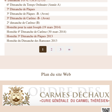
4
Dimanche TO -C- (1Co 12-13)
e
6
Dimanche du Temps Ordinaire (Année A)
e
7
Dimanche de Pâques
e
3
Dimanche de Pâques -B- (Avon)
e
3
Dimanche de Carême -B- (Avon)
e
2
dimanche de Carême (B)
Homélie pour la saint Joseph (19 mars 2014)
e
Homélie 4
Dimanche de Carême (30 mars 2014)
e
Homélie 3
Dimanche de Pâques 2013
Homélie du Dimanche des Rameaux 2013
1
2
3
∞
Plan du site Web