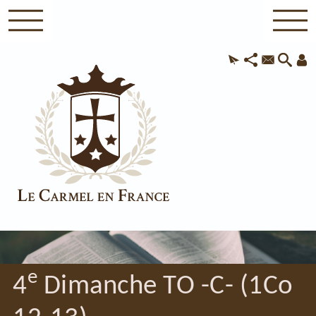
e
4
Dimanche TO -C- (1Co