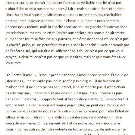
tromper sur ce qu’est véritablement l’amour. La véritable charité n’est pas
d’abord des actes à poser, des choses à faire, mais une attitude profonde de
l’être. Saint Paul nous dit clairement que nous ne sommes pas charitables
parce que nous avons donné quelque chose, ni que nous nous sommes
donnés nous-mêmes, mais la charité consiste en une grande délicatesse dans
les relations humaines. En effet, l’épître aux corinthiens nous dit clairement
que donner toute sa fortune aux pauvres, et même donner sa vie, ce n’est pas
la charité, puisque l’on peut faire tout cela sans la charité. Si cela ne venait pas
de l’apôtre Paul, qui aurait osé l’affirmer ! Si la foi, ce n’est pas ce que vous
croyez, la charité, ce n’est pas ce que vous faites, mais ce que vous êtes avec
les autres.
D’où cette litanie : « L’amour prend patience, l’amour rend service, l’amour ne
jalouse pas, il ne se vante pas, ne se gonfle pas d’orgueil, il ne fait rien de
malhonnête, il ne cherche pas son intérêt, il ne s’emporte pas, il n’entretient
pas de rancune, il ne se réjouit pas de ce qui est mal, mais il trouve sa joie
dans ce qui est vrai ; il supporte tout, il fait confiance en tout, il espère tout, il
endure tout ». Bref, l’amour est bonne poire ! Oui, on peut dire, l’amour est
bonne poire. La charité nous invite à être bonne poire non pour être l’idiot du
village, mais pour être humble, délicat, désintéressé, sans prétention, sans
souci de soi-même. Et inversement, du fait de notre peur de « nous faire
avoir » par les autres, de notre volonté de toute-puissance, de notre crainte