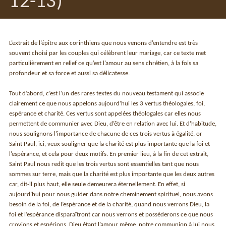
12-13)
L’extrait de l’épître aux corinthiens que nous venons d’entendre est très
souvent choisi par les couples qui célèbrent leur mariage, car ce texte met
particulièrement en relief ce qu’est l’amour au sens chrétien, à la fois sa
profondeur et sa force et aussi sa délicatesse.
Tout d’abord, c’est l’un des rares textes du nouveau testament qui associe
clairement ce que nous appelons aujourd’hui les 3 vertus théologales, foi,
espérance et charité. Ces vertus sont appelées théologales car elles nous
permettent de communier avec Dieu, d’être en relation avec lui. Et d’habitude,
nous soulignons l’importance de chacune de ces trois vertus à égalité, or
Saint Paul, ici, veux souligner que la charité est plus importante que la foi et
l’espérance, et cela pour deux motifs. En premier lieu, à la fin de cet extrait,
Saint Paul nous redit que les trois vertus sont essentielles tant que nous
sommes sur terre, mais que la charité est plus importante que les deux autres
car, dit-il plus haut, elle seule demeurera éternellement. En effet, si
aujourd’hui pour nous guider dans notre cheminement spirituel, nous avons
besoin de la foi, de l’espérance et de la charité, quand nous verrons Dieu, la
foi et l’espérance disparaîtront car nous verrons et posséderons ce que nous
croyions et espérions. Dieu étant l’amour même, notre communion à lui nous