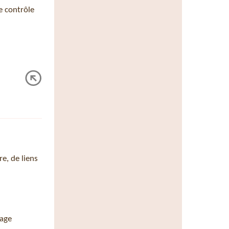
e contrôle
e, de liens
page