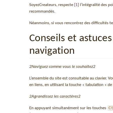
SoyezCreateurs, respecte
[
1
]
l’intégralité des p
recommandés.
Néanmoins, si vous rencontrez des difficultés t
Conseils et astuces
navigation
2
Naviguez comme vous le souhaitez
2
L’ensemble du site est consultable au clavier. V
en liens, en utilisant la touche « tabulation » de 
2
Agrandissez les caractères
2
C
En appuyant simultanément sur les touches