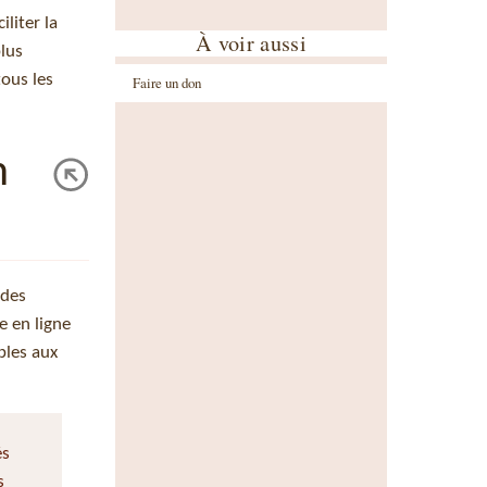
liter la
À voir aussi
lus
tous les
Faire un don
n
 des
e en ligne
bles aux
és
s