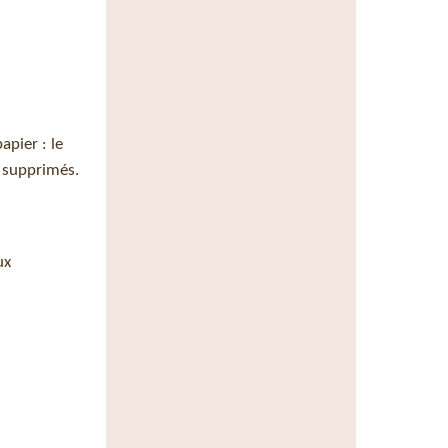
apier : le
é supprimés.
ux