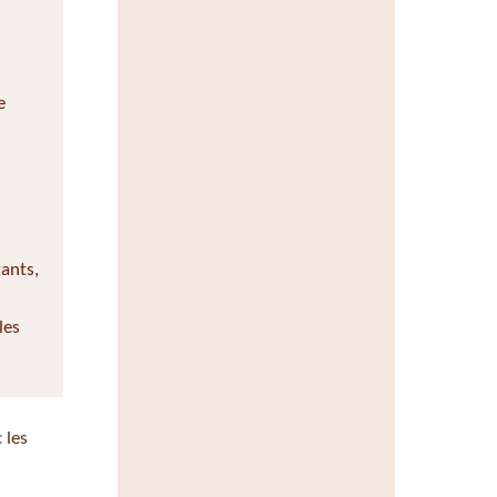
e
tants,
les
 les