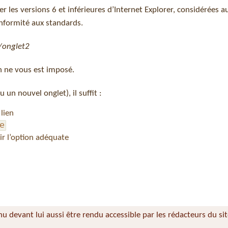
ser les versions 6 et inférieures d’Internet Explorer, considérées a
nformité aux standards.
/onglet
2
en ne vous est imposé.
 un nouvel onglet), il suffit :
 lien
e
sir l’option adéquate
nu devant lui aussi être rendu accessible par les rédacteurs du si