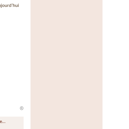
ujourd’hui
te…