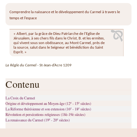
Comprendre la naissance et le développement du Carmel à travers le
temps et l’espace
« Albert, par la grâce de Dieu Patriarche de l’Eglise de
Jérusalem, à ses chers fils dans le Christ, B. et les ermites,
qui vivent sous son obéissance, au Mont Carmel, près de
la source, salut dans le Seigneur et bénédiction du Saint
Esprit. »
La Règle du Carmel
- St-Jean-d’Acre 1209
Contenu
La Croix du Carmel
e
e
Origine et développement au Moyen-âge (12
- 15
siècles)
e
e
La Réforme thérésienne et son extension (16
- 18
siècles)
Révolution et persécutions religieuses (18è-19è siècles)
e
e
La renaissance du Carmel (19
- 20
siècles)