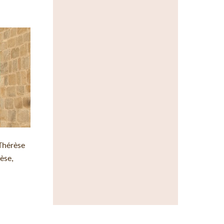
 Thérèse
èse,