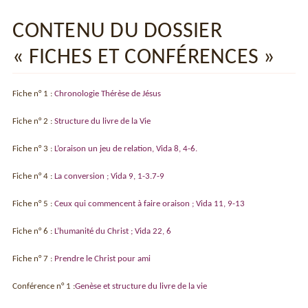
CONTENU DU DOSSIER
« FICHES ET CONFÉRENCES »
Fiche n° 1 :
Chronologie Thérèse de Jésus
Fiche n° 2 :
Structure du livre de la Vie
Fiche n° 3 :
L’oraison un jeu de relation, Vida 8, 4-6.
Fiche n° 4 :
La conversion ; Vida 9, 1-3.7-9
Fiche n° 5 :
Ceux qui commencent à faire oraison ; Vida 11, 9-13
Fiche n° 6 :
L’humanité du Christ ; Vida 22, 6
Fiche n° 7 :
Prendre le Christ pour ami
Conférence n° 1 :
Genèse et structure du livre de la vie