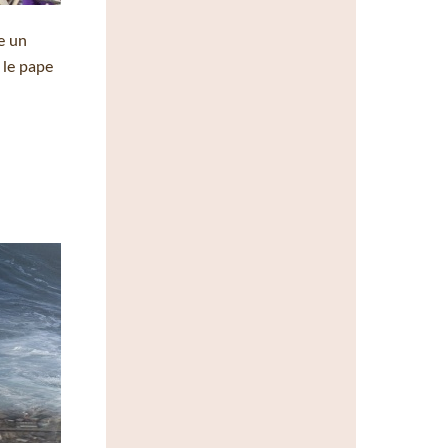
e un
 le pape