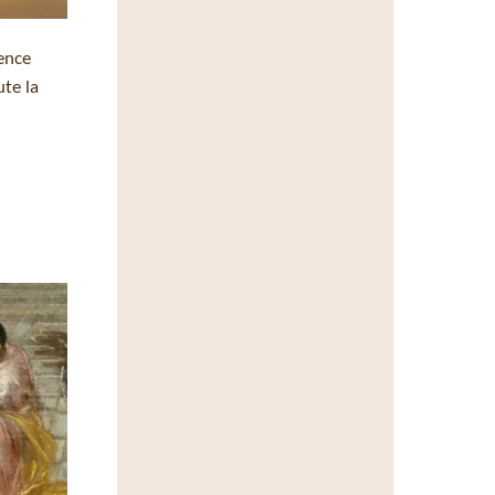
nence
ute la