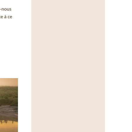
s-nous
e à ce