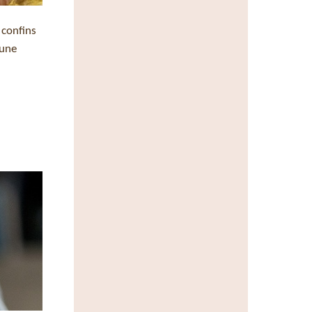
 confins
 une