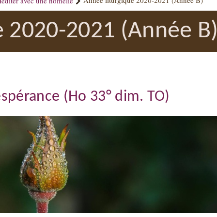
éditer avec une homélie
Année liturgique 2020-2021 (Année B)
e 2020-2021 (Année B
’espérance (Ho 33° dim. TO)