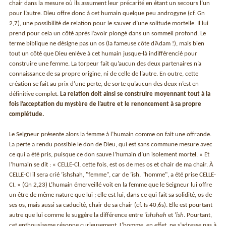
chair dans la mesure où ils assument leur précarité en étant un secours l’un
pour l’autre. Dieu offre donc à cet humain quelque peu androgyne (cf. Gn
2,7), une possibilité de relation pour le sauver d’une solitude mortelle. Il lui
prend pour cela un côté après l’avoir plongé dans un sommeil profond. Le
terme biblique ne désigne pas un os (la fameuse côte d’Adam !), mais bien
tout un côté que Dieu enlève à cet humain jusque-là indifférencié pour
construire une femme. La torpeur fait qu’aucun des deux partenaires n’a
connaissance de sa propre origine, ni de celle de l’autre. En outre, cette
création se fait au prix d’une perte, de sorte qu’aucun des deux n’est en
définitive complet.
La relation doit ainsi se construire moyennant tout à la
fois l’acceptation du mystère de l’autre et le renoncement à sa propre
complétude.
Le Seigneur présente alors la femme à l’humain comme on fait une offrande.
La perte a rendu possible le don de Dieu, qui est sans commune mesure avec
ce qui a été pris, puisque ce don sauve l’humain d’un isolement mortel. « Et
l’humain se dit : « CELLE-Cl, cette fois, est os de mes os et chair de ma chair. À
CELLE-CI il sera crié ’ishshah, "femme", car de ’îsh, "homme", a été prise CELLE-
CI. » (Gn 2,23) L’humain émerveillé voit en la femme que le Seigneur lui offre
un être de même nature que lui ; elle est lui, dans ce qui fait sa solidité, os de
ses os, mais aussi sa caducité, chair de sa chair (cf. Is 40,6s). Elle est pourtant
autre que lui comme le suggère la différence entre ’
ishshah
et ’
îsh
. Pourtant,
cet enthousiasme résonne curieusement. L’homme, en effet, ne s’adresse pas à