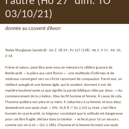
l’autre (Ho 27° dim. TO
03/10/21)
donnée au couvent d’Avon
Textes liturgiques (année B) : Gn 2, 18-24 ; Ps 127 (128) ; He 2, 9-11 ; Mc 10,
2-16
Frères et sœurs, peut-être avez-vous en mémoire la célèbre gravure de
Rembrandt, « la pièce aux cent florins » : une multitude d’infirmes et de
miséreux convergent vers un Christ rayonnant de compassion. Parmi eux, un
vieillard aveugle et une femme âgée, qui le soutient, donnent à voir de
manière bouleversante ce que signifie la parole biblique citée par Jésus : « Au
commencement de la création, Dieu les fit homme et femme. À cause de cela,
l’homme quittera son père et sa mère. Il s’attachera à sa femme, et tous deux
deviendront une seule chair. » (Mc 10,6-8 // Gn 2,24) La chair, c’est l’être
humain en sa précarité. Le Seigneur constatant que la solitude est dangereuse
pour cet être fragile, déclare dans la Genèse : « Je ferai pour lui un secours,
comme son vis-à-vis » (Gn 2,18b). L’homme et la femme forment une seule