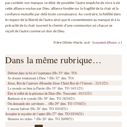
pas combler son manque. Le désir de posséder l’autre empêche de vivre à vie
cette alliance voulue par Dieu, alliance fondée sur la fragilité de la chair et la
confiance mutuelle par-delà toute connaissance. Au contraire, la fidélité dans
le respect de la liberté de l’autre ainsi que le consentement au manque et à la
précarité de la chair ouvrent le chemin d’une communion où chacun se
reçoit de l’autre comme un don de Dieu.
Frère Olivier-Marie, ocd - (
couvent d’Avon
)
Dans la même rubrique…
Debout dans la foi et l’espérance (Ho 33° dim. TO)
Se donner totalement à Dieu ? (Ho 32° dim. TO)
Jésus, Roi de l’univers (Homélie Jésus Christ Roi de l’Univers - 21/11/21)
Le monde ou bien la Parole (Ho 33° dim. TO 14/11/21)
Être le reflet de la présence de Dieu (Ho. Toussaint - 01/11/21)
Bartimée et le synode (Ho 30° dim. TO 24/10/21)
On demande des serviteurs… (Ho 29° dim. TO 17/10/21)
L’amour bafoué (Ho 28° dim. TO 10/10/21)
Accepter le mystère de l’autre (Ho 27° dim. TO 03/10/21)
Heureux les riches ? (Ho 26° dim. TO 26/09/21)