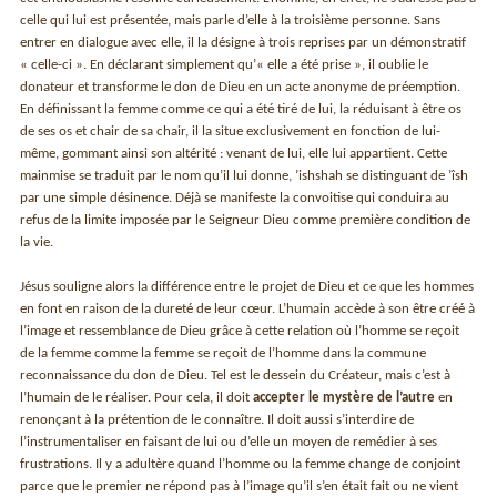
celle qui lui est présentée, mais parle d’elle à la troisième personne. Sans
entrer en dialogue avec elle, il la désigne à trois reprises par un démonstratif
« celle-ci ». En déclarant simplement qu’« elle a été prise », il oublie le
donateur et transforme le don de Dieu en un acte anonyme de préemption.
En définissant la femme comme ce qui a été tiré de lui, la réduisant à être os
de ses os et chair de sa chair, il la situe exclusivement en fonction de lui-
même, gommant ainsi son altérité : venant de lui, elle lui appartient. Cette
mainmise se traduit par le nom qu’il lui donne, ’ishshah se distinguant de ’îsh
par une simple désinence. Déjà se manifeste la convoitise qui conduira au
refus de la limite imposée par le Seigneur Dieu comme première condition de
la vie.
Jésus souligne alors la différence entre le projet de Dieu et ce que les hommes
en font en raison de la dureté de leur cœur. L’humain accède à son être créé à
l’image et ressemblance de Dieu grâce à cette relation où l’homme se reçoit
de la femme comme la femme se reçoit de l’homme dans la commune
reconnaissance du don de Dieu. Tel est le dessein du Créateur, mais c’est à
l’humain de le réaliser. Pour cela, il doit
accepter le mystère de l’autre
en
renonçant à la prétention de le connaître. Il doit aussi s’interdire de
l’instrumentaliser en faisant de lui ou d’elle un moyen de remédier à ses
frustrations. Il y a adultère quand l’homme ou la femme change de conjoint
parce que le premier ne répond pas à l’image qu’il s’en était fait ou ne vient