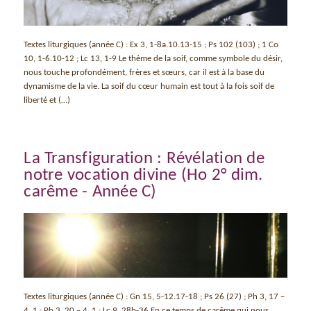
Textes liturgiques (année C) : Ex 3, 1-8a.10.13-15 ; Ps 102 (103) ; 1 Co
10, 1-6.10-12 ; Lc 13, 1-9 Le thème de la soif, comme symbole du désir,
nous touche profondément, frères et sœurs, car il est à la base du
dynamisme de la vie. La soif du cœur humain est tout à la fois soif de
liberté et (…)
La Transfiguration : Révélation de
notre vocation divine (Ho 2° dim.
carême - Année C)
Textes liturgiques (année C) : Gn 15, 5-12.17-18 ; Ps 26 (27) ; Ph 3, 17 –
4, 1 ; Ph 3, 20 – 4, 1 ; Lc 9, 28b-36 En ce temps de carême qui nous