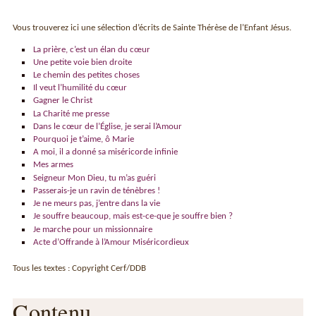
Vous trouverez ici une sélection d’écrits de Sainte Thérèse de l’Enfant Jésus.
La prière, c’est un élan du cœur
Une petite voie bien droite
Le chemin des petites choses
Il veut l’humilité du cœur
Gagner le Christ
La Charité me presse
Dans le cœur de l’Église, je serai l’Amour
Pourquoi je t’aime, ô Marie
A moi, il a donné sa miséricorde infinie
Mes armes
Seigneur Mon Dieu, tu m’as guéri
Passerais-je un ravin de ténèbres !
Je ne meurs pas, j’entre dans la vie
Je souffre beaucoup, mais est-ce-que je souffre bien ?
Je marche pour un missionnaire
Acte d’Offrande à l’Amour Miséricordieux
Tous les textes : Copyright Cerf/DDB
Contenu