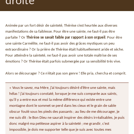
droite
Animée par un fort désir de sainteté, Thérèse s’est heurtée aux diverses
manifestations de sa faiblesse. Pour être une sainte, ne faut-il pas être
parfaite ? Or
Thérèse se savait faible par rapport à son orgueil
. Pour être
une sainte Carmélite, ne faut-il pas avoir des grâces mystiques un peu
extraordinaire ? Or la prière de Thérèse était habituellement aride et sèche.
Pour atteindre la sainteté, ne faut-il pas avoir une totale maîtrise de ses
émotions ? Or Thérèse était parfois submergée par sa sensibilité très vive.
Alors se décourager ? Ce n’était pas son genre ! Elle pria, chercha et comprit.
« Vous le savez, ma Mère, j’ai toujours désiré d’être une sainte, mais
hélas ! j’ai toujours constaté, lorsque je me suis comparée aux saints,
qu’il y a entre eux et moi la même différence qui existe entre une
montagne dont le sommet se perd dans les cieux et le grain de sable
obscur foulé sous les pieds des passants ; au lieu de me décourager, je
me suis dit : le Bon Dieu ne saurait inspirer des désirs irréalisables, je puis
donc malgré ma petitesse aspirer à la sainteté ; me grandir, c’est
impossible, je dois me supporter telle que je suis avec toutes mes