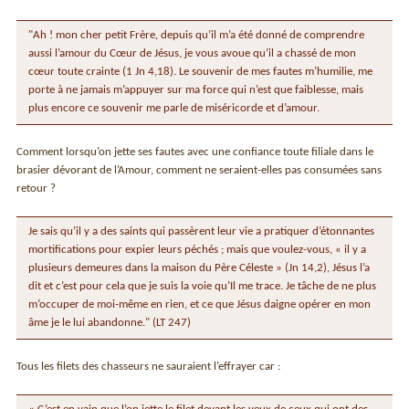
"Ah ! mon cher petit Frère, depuis qu’il m’a été donné de comprendre
aussi l’amour du Cœur de Jésus, je vous avoue qu’il a chassé de mon
cœur toute crainte (1 Jn 4,18). Le souvenir de mes fautes m’humilie, me
porte à ne jamais m’appuyer sur ma force qui n’est que faiblesse, mais
plus encore ce souvenir me parle de miséricorde et d’amour.
Comment lorsqu’on jette ses fautes avec une confiance toute filiale dans le
brasier dévorant de l’Amour, comment ne seraient-elles pas consumées sans
retour ?
Je sais qu’il y a des saints qui passèrent leur vie a pratiquer d’étonnantes
mortifications pour expier leurs péchés ; mais que voulez-vous, « il y a
plusieurs demeures dans la maison du Père Céleste » (Jn 14,2), Jésus l’a
dit et c’est pour cela que je suis la voie qu’Il me trace. Je tâche de ne plus
m’occuper de moi-même en rien, et ce que Jésus daigne opérer en mon
âme je le lui abandonne." (LT 247)
Tous les filets des chasseurs ne sauraient l’effrayer car :