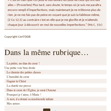
« C’est en vain que l’on jette le filet devant les yeux de ceux qui ont des
ailes » (Proverbes) Plus tard, sans doute, le temps où je suis me paraîtra
encore rempli d’imperfections, mais maintenant je ne m’étonne plus de
rien, je ne me fais pas de peine en voyant que je suis la faiblesse même,
(2 Co 12,5) au contraire c’est en elle que je me glorifie et je m’attends
chaque jour à découvrir en moi de nouvelles imperfections." (Ms C, 15r)
Copyright Cerf/DDB
Dans la même rubrique…
La prière, un élan du cœur !
Une petite voie bien droite
Le chemin des petites choses
L’humilité du cœur
Gagner le Christ
La charité me presse
Dans le cœur de l’Eglise, je serai l’Amour
Pourquoi je t’aime, ô Marie !
A moi, il a donné sa miséricorde infinie
Mes armes