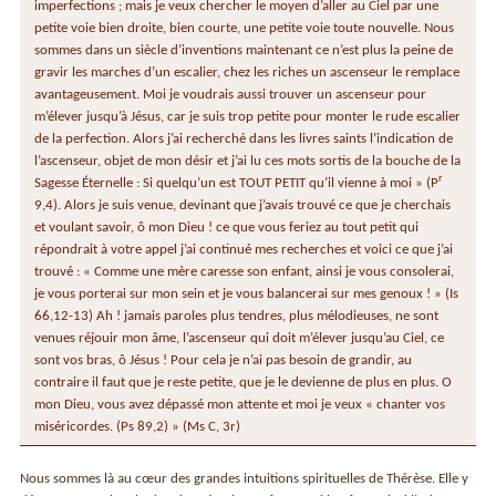
imperfections ; mais je veux chercher le moyen d’aller au Ciel par une
petite voie bien droite, bien courte, une petite voie toute nouvelle. Nous
sommes dans un siècle d’inventions maintenant ce n’est plus la peine de
gravir les marches d’un escalier, chez les riches un ascenseur le remplace
avantageusement. Moi je voudrais aussi trouver un ascenseur pour
m’élever jusqu’à Jésus, car je suis trop petite pour monter le rude escalier
de la perfection. Alors j’ai recherché dans les livres saints l’indication de
l’ascenseur, objet de mon désir et j’ai lu ces mots sortis de la bouche de la
r
Sagesse Éternelle : Si quelqu’un est TOUT PETIT qu’il vienne à moi » (P
9,4). Alors je suis venue, devinant que j’avais trouvé ce que je cherchais
et voulant savoir, ô mon Dieu ! ce que vous feriez au tout petit qui
répondrait à votre appel j’ai continué mes recherches et voici ce que j’ai
trouvé : « Comme une mère caresse son enfant, ainsi je vous consolerai,
je vous porterai sur mon sein et je vous balancerai sur mes genoux ! » (Is
66,12-13) Ah ! jamais paroles plus tendres, plus mélodieuses, ne sont
venues réjouir mon âme, l’ascenseur qui doit m’élever jusqu’au Ciel, ce
sont vos bras, ô Jésus ! Pour cela je n’ai pas besoin de grandir, au
contraire il faut que je reste petite, que je le devienne de plus en plus. O
mon Dieu, vous avez dépassé mon attente et moi je veux « chanter vos
miséricordes. (Ps 89,2) » (Ms C, 3r)
Nous sommes là au cœur des grandes intuitions spirituelles de Thérèse. Elle y