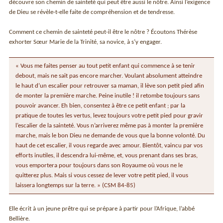
découvre son chemin de sainteté qui peut être aussi le nôtre. Ainsi l’exigence
de Dieu se révèle-t-elle faite de compréhension et de tendresse.
Comment ce chemin de sainteté peut-il être le nôtre ? Écoutons Thérèse
exhorter Sœur Marie de la Trinité, sa novice, à s’y engager.
« Vous me faites penser au tout petit enfant qui commence à se tenir
debout, mais ne sait pas encore marcher. Voulant absolument atteindre
le haut d’un escalier pour retrouver sa maman, il lève son petit pied afin
de monter la première marche. Peine inutile ! il retombe toujours sans
pouvoir avancer. Eh bien, consentez à être ce petit enfant ; par la
pratique de toutes les vertus, levez toujours votre petit pied pour gravir
l’escalier de la sainteté. Vous n’arriverez même pas à monter la première
marche, mais le bon Dieu ne demande de vous que la bonne volonté. Du
haut de cet escalier, il vous regarde avec amour. Bientôt, vaincu par vos
efforts inutiles, il descendra lui-même, et, vous prenant dans ses bras,
vous emportera pour toujours dans son Royaume où vous ne le
quitterez plus. Mais si vous cessez de lever votre petit pied, il vous
laissera longtemps sur la terre. » (CSM 84-85)
Elle écrit à un jeune prêtre qui se prépare à partir pour l’Afrique, l’abbé
Bellière.