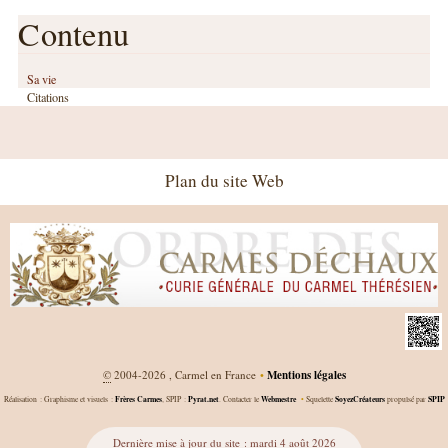
Contenu
Sa vie
Citations
Plan du site Web
©
2004-2026 , Carmel en France
•
Mentions légales
Frères Carmes
Pyrat.net
Webmestre
SoyezCréateurs
SPIP
Réalisation : Graphisme et visuels :
, SPIP :
. Contacter le
•
Squelette
propulsé par
Dernière mise à jour du site : mardi 4 août 2026