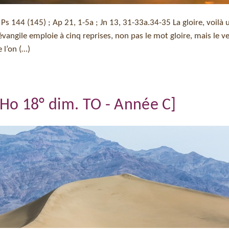
 Ps 144 (145) ; Ap 21, 1-5a ; Jn 13, 31-33a.34-35 La gloire, voilà
’évangile emploie à cinq reprises, non pas le mot gloire, mais le v
e l’on (…)
 [Ho 18° dim. TO - Année C]