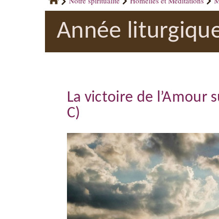
Notre spiritualité
Homélies et Méditations
M
Année liturgiqu
La victoire de l’Amour 
C)