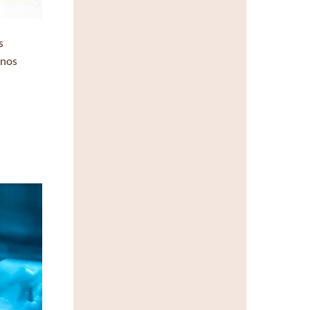
s
 nos