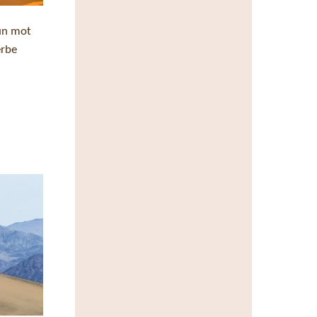
 un mot
erbe