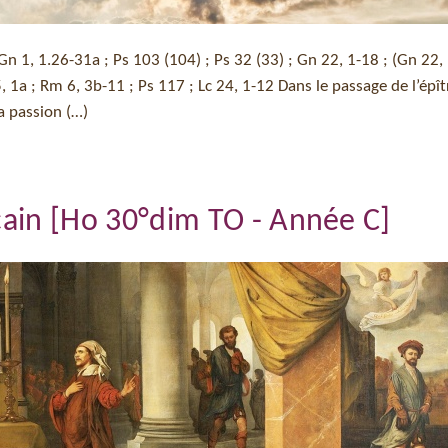
 Gn 1, 1.26-31a ; Ps 103 (104) ; Ps 32 (33) ; Gn 22, 1-18 ; (Gn 22, 
, 1a ; Rm 6, 3b-11 ; Ps 117 ; Lc 24, 1-12 Dans le passage de l’épît
a passion (…)
icain [Ho 30°dim TO - Année C]