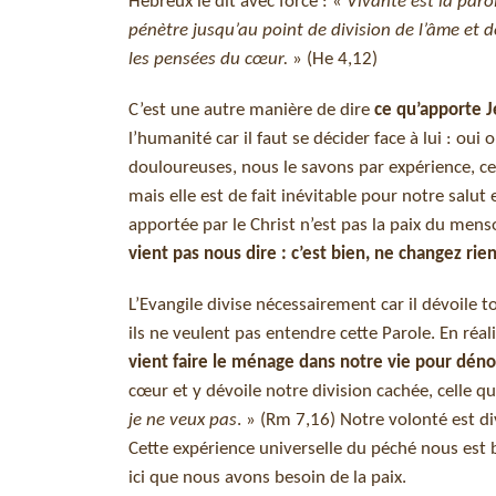
Hébreux le dit avec force : «
Vivante est la parol
pénètre jusqu’au point de division de l’âme et de
les pensées du cœur.
» (He 4,12)
C’est une autre manière de dire
ce qu’apporte J
l’humanité car il faut se décider face à lui : oui 
douloureuses, nous le savons par expérience, cer
mais elle est de fait inévitable pour notre salut 
apportée par le Christ n’est pas la paix du menso
vient pas nous dire : c’est bien, ne changez rie
L’Evangile divise nécessairement car il dévoile 
ils ne veulent pas entendre cette Parole. En réal
vient faire le ménage dans notre vie pour déno
cœur et y dévoile notre division cachée, celle qu
je ne veux pas
. » (Rm 7,16) Notre volonté est d
Cette expérience universelle du péché nous est
ici que nous avons besoin de la paix.