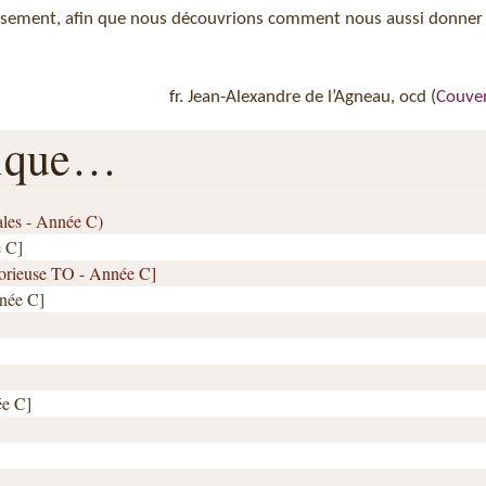
issement, afin que nous découvrions comment nous aussi donner
fr. Jean-Alexandre de l’Agneau, ocd (
Couve
rique…
ales - Année C)
e C]
lorieuse TO - Année C]
née C]
ée C]