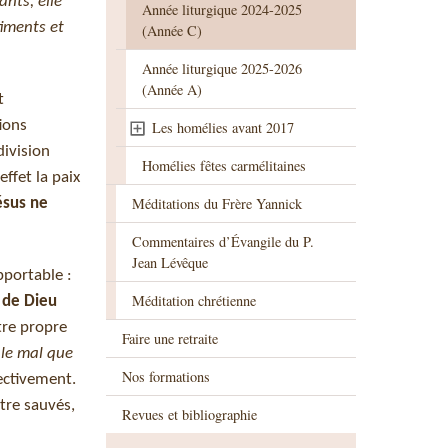
ants, elle
Année liturgique 2024-2025
timents et
(Année C)
Année liturgique 2025-2026
(Année A)
t
tions
Les homélies avant 2017
division
Homélies fêtes carmélitaines
effet la paix
Méditations du Frère Yannick
ésus ne
Commentaires d’Évangile du P.
Jean Lévêque
pportable :
Méditation chrétienne
e de Dieu
tre propre
Faire une retraite
s le mal que
Nos formations
fectivement.
tre sauvés,
Revues et bibliographie