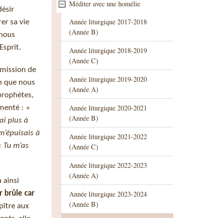
Méditer avec une homélie
désir
Année liturgique 2017-2018
er sa vie
(Année B)
 nous
Esprit.
Année liturgique 2018-2019
(Année C)
a mission de
Année liturgique 2019-2020
in que nous
(Année A)
prophètes,
Année liturgique 2020-2021
imenté : «
(Année B)
ai plus à
m’épuisais à
Année liturgique 2021-2022
 «
Tu m’as
(Année C)
Année liturgique 2022-2023
(Année A)
 ainsi
 brûle car
Année liturgique 2023-2024
(Année B)
pître aux