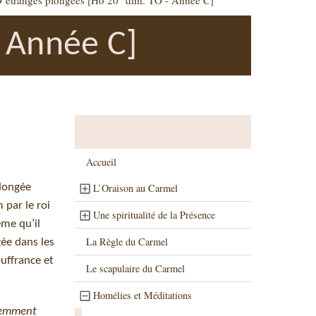
’étranges plongées [Ho 20° dim. TO - Année C]
- Année C]
Accueil
plongée
L’Oraison au Carmel
 par le roi
Une spiritualité de la Présence
ême qu’il
La Règle du Carmel
gée dans les
uffrance et
Le scapulaire du Carmel
Homélies et Méditations
demment