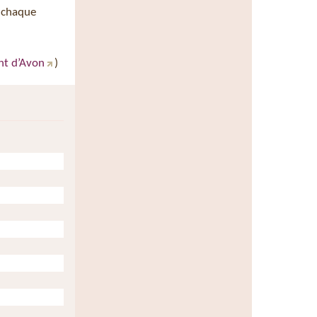
 chaque
nt d’Avon
)