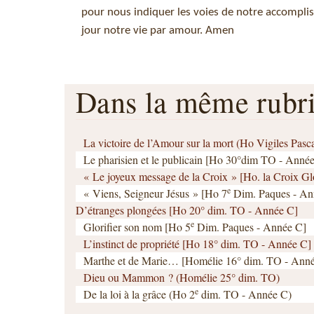
pour nous indiquer les voies de notre accompl
jour notre vie par amour. Amen
Dans la même rub
La victoire de l’Amour sur la mort (Ho Vigiles Pasc
Le pharisien et le publicain [Ho 30°dim TO - Anné
« Le joyeux message de la Croix » [Ho. la Croix G
e
« Viens, Seigneur Jésus » [Ho 7
Dim. Paques - An
D’étranges plongées [Ho 20° dim. TO - Année C]
e
Glorifier son nom [Ho 5
Dim. Paques - Année C]
L’instinct de propriété [Ho 18° dim. TO - Année C]
Marthe et de Marie… [Homélie 16° dim. TO - Ann
Dieu ou Mammon ? (Homélie 25° dim. TO)
e
De la loi à la grâce (Ho 2
dim. TO - Année C)