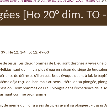
éditer avec une homélie
Année liturgique 2024-2025 (Année C)
D
gées [Ho 20° dim. TO 
s 39 ; He 12, 1-4 ; Lc 12, 49-53
lle de Jésus. Les deux hommes de Dieu sont destinés à vivre une 
Melkias, sauf qu’il n’y a plus d’eau en raison du siège de Jérusalem
érience de détresse s’il en est. Jésus évoque quant à lui, le bapt
ptême déjà reçu de Jean mais au sens littéral de sa plongée, plon
 Passion. Deux hommes de Dieu plongés dans l’expérience de la so
ousiasmant comme programme !
, de même qu’il dira à ses disciples avant sa plongée : «
J’ai ar