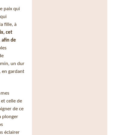
ne paix qui
 qui
 fille, à
ix, cet
 afin de
bles
de
emin, un dur
, en gardant
ommes
 et celle de
igner de ce
à plonger
os
s éclairer