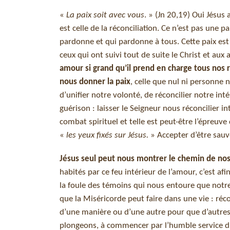
«
La paix soit avec vous
. » (Jn 20,19) Oui Jésus 
est celle de la réconciliation. Ce n’est pas une pa
pardonne et qui pardonne à tous. Cette paix est 
ceux qui ont suivi tout de suite le Christ et aux 
amour si grand qu’il prend en charge tous nos ref
nous donner la paix
, celle que nul ni personne 
d’unifier notre volonté, de réconcilier notre inté
guérison : laisser le Seigneur nous réconcilier 
combat spirituel et telle est peut-être l’épreuv
«
les yeux fixés sur Jésus.
» Accepter d’être sauvé
Jésus seul peut nous montrer le chemin de no
habités par ce feu intérieur de l’amour, c’est afi
la foule des témoins qui nous entoure que notr
que la Miséricorde peut faire dans une vie : réco
d’une manière ou d’une autre pour que d’autres ai
plongeons, à commencer par l’humble service du 