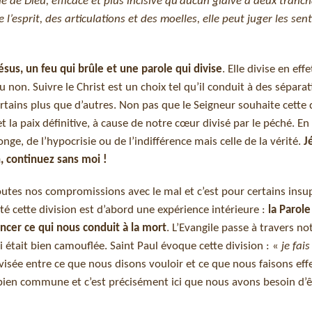
e de Dieu, efficace et plus incisive qu’aucun glaive à deux tranch
 l’esprit, des articulations et des moelles, elle peut juger les sen
ésus, un feu qui brûle et une parole qui divise
. Elle divise en effe
ou non. Suivre le Christ est un choix tel qu’il conduit à des sépara
tains plus que d’autres. Non pas que le Seigneur souhaite cette 
et la paix définitive, à cause de notre cœur divisé par le péché. En 
nge, de l’hypocrisie ou de l’indifférence mais celle de la vérité.
J
n, continuez sans moi !
toutes nos compromissions avec le mal et c’est pour certains insu
ité cette division est d’abord une expérience intérieure :
la Parol
ncer ce qui nous conduit à la mort
. L’Evangile passe à travers no
i était bien camouflée. Saint Paul évoque cette division : «
je fai
ivisée entre ce que nous disons vouloir et ce que nous faisons ef
 bien commune et c’est précisément ici que nous avons besoin d’ê