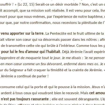
ouffrir !
» (Lc 22, 15) Serait-ce un désir morbide ? Non, c’est un 
ccompli, que sa mission soit réalisée. Il est venu pour cela, livr
a mort pour que nous-mêmes, par l’expérience de notre baptême,
our que, par notre confirmation, nous recevions la plénitude de l’
st venu apporter sur la terre
. La Pentecôte est le fruit ultime de l
 fait vibrer son cœur qui va désormais passer dans les nôtres ; af
e transmettre cette vie qui brûle à l’intérieur. Comme tous les 
pour lui le feu d’amour qui l’habitait
. Déjà Jérémie l’avait expér
pprobre et de moquerie tout le jour. Je me disais : ‘Je ne penser
tait en mon cœur comme un feu dévorant, enfermé dans mes os. Je 
our du Seigneur a fait craquer la timidité et la crainte de Jérémie.
 Jérémie a continué de parler !
consume celui qui la porte et qui le pousse à la mission. Jésus n’a
r ardent à tous ceux qui voudront bien le recevoir. Mais
cet amour
 n’est pas toujours rassurante
; elle est souvent dérangeante. L’é