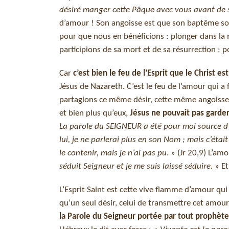
désiré manger cette Pâque avec vous avant de s
d’amour ! Son angoisse est que son baptême soit a
pour que nous en bénéficions : plonger dans l
participions de sa mort et de sa résurrection ; p
Car
c’est bien le feu de l’Esprit que le Christ e
Jésus de Nazareth. C’est le feu de l’amour qui a
partagions ce même désir, cette même angoisse d
et bien plus qu’eux,
Jésus ne pouvait pas garder 
La parole du SEIGNEUR a été pour moi source d’o
lui, je ne parlerai plus en son Nom ; mais c’é
le contenir, mais je n’ai pas pu
. » (Jr 20,9) L’am
séduit Seigneur et je me suis laissé séduire.
» Et
L’Esprit Saint est cette vive flamme d’amour qui 
qu’un seul désir, celui de transmettre cet amou
la Parole du Seigneur portée par tout prophète