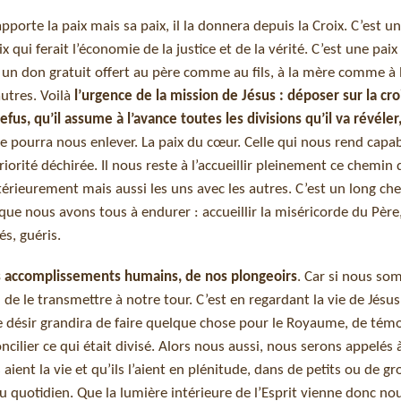
apporte la paix mais sa paix, il la donnera depuis la Croix. C’est u
ix qui ferait l’économie de la justice et de la vérité. C’est une paix
un don gratuit offert au père comme au fils, à la mère comme à la
autres. Voilà
l’urgence de la mission de Jésus : déposer sur la cro
us, qu’il assume à l’avance toutes les divisions qu’il va révéler,
ne pourra nous enlever. La paix du cœur. Celle qui nous rend capa
riorité déchirée. Il nous reste à l’accueillir pleinement ce chemin 
intérieurement mais aussi les uns avec les autres. C’est un long ch
e que nous avons tous à endurer : accueillir la miséricorde du Père
s, guéris.
s accomplissements humains, de nos plongeoirs
. Car si nous s
n de le transmettre à notre tour. C’est en regardant la vie de Jésus
e désir grandira de faire quelque chose pour le Royaume, de témo
ncilier ce qui était divisé. Alors nous aussi, nous serons appelés 
ent la vie et qu’ils l’aient en plénitude, dans de petits ou de gr
quotidien. Que la lumière intérieure de l’Esprit vienne donc nou