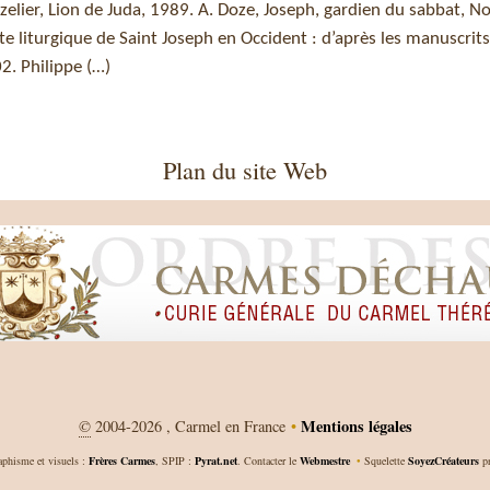
elier, Lion de Juda, 1989. A. Doze, Joseph, gardien du sabbat, N
lte liturgique de Saint Joseph en Occident : d’après les manuscrit
2. Philippe (…)
Plan du site Web
Mentions légales
©
2004-2026 , Carmel en France
•
aphisme et visuels :
Frères Carmes
, SPIP :
Pyrat.net
. Contacter le
Webmestre
•
Squelette
SoyezCréateurs
pr