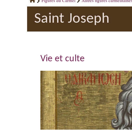
Figures du Carmel
Autres figures carmélitaine
Saint Joseph
Vie et culte