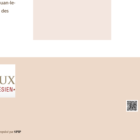
ouan-le-
s des
opulsé par
SPIP