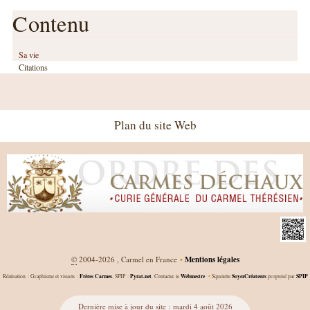
Contenu
Sa vie
Citations
Plan du site Web
©
2004-2026 , Carmel en France
•
Mentions légales
Frères Carmes
Pyrat.net
Webmestre
SoyezCréateurs
SPIP
Réalisation : Graphisme et visuels :
, SPIP :
. Contacter le
•
Squelette
propulsé par
Dernière mise à jour du site : mardi 4 août 2026