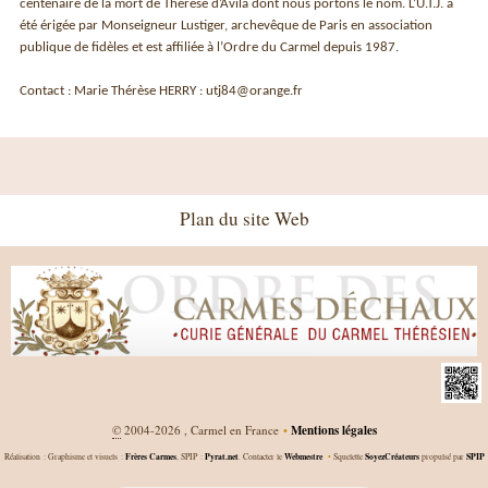
centenaire de la mort de Thérèse d’Avila dont nous portons le nom. L’U.T.J. a
été érigée par Monseigneur Lustiger, archevêque de Paris en association
publique de fidèles et est affiliée à l’Ordre du Carmel depuis 1987.
Contact : Marie Thérèse HERRY : utj84@orange.fr
Plan du site Web
©
2004-2026 , Carmel en France
•
Mentions légales
Frères Carmes
Pyrat.net
Webmestre
SoyezCréateurs
SPIP
Réalisation : Graphisme et visuels :
, SPIP :
. Contacter le
•
Squelette
propulsé par