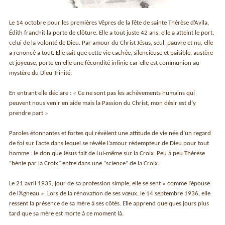
Le 14 octobre pour les premières Vêpres de la fête de sainte Thérèse d’Avila,
Édith franchit la porte de clôture. Elle a tout juste 42 ans, elle a atteint le port,
celui de la volonté de Dieu. Par amour du Christ Jésus, seul, pauvre et nu, elle
a renoncé a tout. Elle sait que cette vie cachée, silencieuse et paisible, austère
et joyeuse, porte en elle une fécondité infinie car elle est communion au
mystère du Dieu Trinité.
En entrant elle déclare : « Ce ne sont pas les achèvements humains qui
peuvent nous venir en aide mais la Passion du Christ, mon désir est d’y
prendre part »
Paroles étonnantes et fortes qui révèlent une attitude de vie née d’un regard
de foi sur l’acte dans lequel se révèle l’amour rédempteur de Dieu pour tout
homme : le don que Jésus fait de Lui-même sur la Croix. Peu à peu Thérèse
“bénie par la Croix” entre dans une “science” de la Croix.
Le 21 avril 1935, jour de sa profession simple, elle se sent « comme l’épouse
de l’Agneau ». Lors de la rénovation de ses vœux, le 14 septembre 1936, elle
ressent la présence de sa mère à ses côtés. Elle apprend quelques jours plus
tard que sa mère est morte à ce moment là.