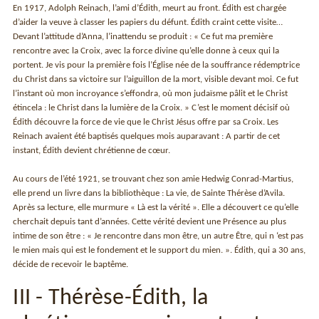
En 1917, Adolph Reinach, l’ami d’Édith, meurt au front. Édith est chargée
d’aider la veuve à classer les papiers du défunt. Édith craint cette visite…
Devant l’attitude d’Anna, l’inattendu se produit : « Ce fut ma première
rencontre avec la Croix, avec la force divine qu’elle donne à ceux qui la
portent. Je vis pour la première fois l’Église née de la souffrance rédemptrice
du Christ dans sa victoire sur l’aiguillon de la mort, visible devant moi. Ce fut
l’instant où mon incroyance s’effondra, où mon judaïsme pâlit et le Christ
étincela : le Christ dans la lumière de la Croix. » C’est le moment décisif où
Édith découvre la force de vie que le Christ Jésus offre par sa Croix. Les
Reinach avaient été baptisés quelques mois auparavant : A partir de cet
instant, Édith devient chrétienne de cœur.
Au cours de l’été 1921, se trouvant chez son amie Hedwig Conrad-Martius,
elle prend un livre dans la bibliothèque : La vie, de Sainte Thérèse d’Avila.
Après sa lecture, elle murmure « Là est la vérité ». Elle a découvert ce qu’elle
cherchait depuis tant d’années. Cette vérité devient une Présence au plus
intime de son être : « Je rencontre dans mon être, un autre Être, qui n ‘est pas
le mien mais qui est le fondement et le support du mien. ». Édith, qui a 30 ans,
décide de recevoir le baptême.
III - Thérèse-Édith, la