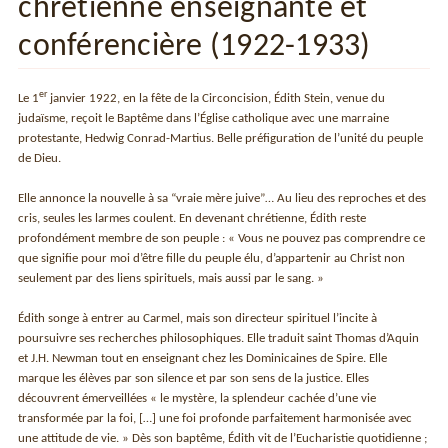
chrétienne enseignante et
conférencière (1922-1933)
er
Le 1
janvier 1922, en la fête de la Circoncision, Édith Stein, venue du
judaïsme, reçoit le Baptême dans l’Église catholique avec une marraine
protestante, Hedwig Conrad-Martius. Belle préfiguration de l’unité du peuple
de Dieu.
Elle annonce la nouvelle à sa “vraie mère juive”… Au lieu des reproches et des
cris, seules les larmes coulent. En devenant chrétienne, Édith reste
profondément membre de son peuple : « Vous ne pouvez pas comprendre ce
que signifie pour moi d’être fille du peuple élu, d’appartenir au Christ non
seulement par des liens spirituels, mais aussi par le sang. »
Édith songe à entrer au Carmel, mais son directeur spirituel l’incite à
poursuivre ses recherches philosophiques. Elle traduit saint Thomas d’Aquin
et J.H. Newman tout en enseignant chez les Dominicaines de Spire. Elle
marque les élèves par son silence et par son sens de la justice. Elles
découvrent émerveillées « le mystère, la splendeur cachée d’une vie
transformée par la foi, […] une foi profonde parfaitement harmonisée avec
une attitude de vie. » Dès son baptême, Édith vit de l’Eucharistie quotidienne ;