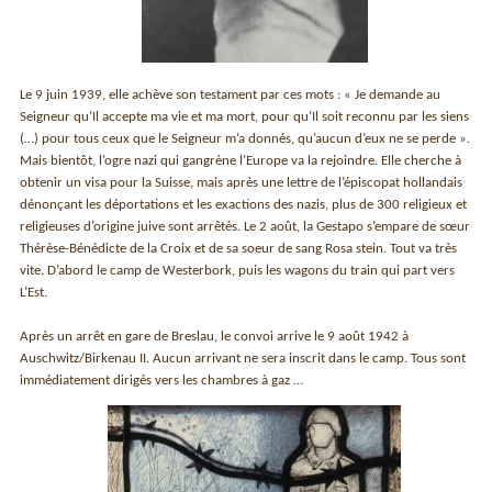
Le 9 juin 1939, elle achève son testament par ces mots : « Je demande au
Seigneur qu’Il accepte ma vie et ma mort, pour qu’Il soit reconnu par les siens
(…) pour tous ceux que le Seigneur m’a donnés, qu’aucun d’eux ne se perde ».
Mais bientôt, l’ogre nazi qui gangrène l’Europe va la rejoindre. Elle cherche à
obtenir un visa pour la Suisse, mais après une lettre de l’épiscopat hollandais
dénonçant les déportations et les exactions des nazis, plus de 300 religieux et
religieuses d’origine juive sont arrêtés. Le 2 août, la Gestapo s’empare de sœur
Thérèse-Bénédicte de la Croix et de sa soeur de sang Rosa stein. Tout va très
vite. D’abord le camp de Westerbork, puis les wagons du train qui part vers
L’Est.
Après un arrêt en gare de Breslau, le convoi arrive le 9 août 1942 à
Auschwitz/Birkenau II. Aucun arrivant ne sera inscrit dans le camp. Tous sont
immédiatement dirigés vers les chambres à gaz …