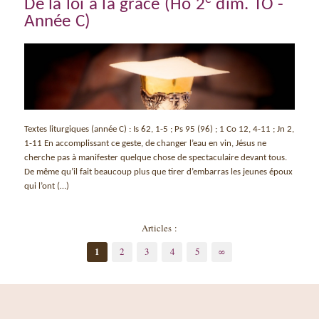
De la loi à la grâce (Ho 2
dim. TO -
Année C)
Textes liturgiques (année C) : Is 62, 1-5 ; Ps 95 (96) ; 1 Co 12, 4-11 ; Jn 2,
1-11 En accomplissant ce geste, de changer l’eau en vin, Jésus ne
cherche pas à manifester quelque chose de spectaculaire devant tous.
De même qu’il fait beaucoup plus que tirer d’embarras les jeunes époux
qui l’ont (…)
Articles :
1
2
3
4
5
∞