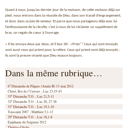
Quant à nous, jusqu’au dernier jour de la moisson, de cette moisson déjà sur
pied, nous entrons dans la réussite de Dieu, dans son travail d’engrangement,
et donc dans sa joie de semeur. Et parce que nous partageons déjà avec lui
l’enthousiasme de la récolte, c’est à nous de lui réclamer un supplément de
bras, un regain de cœur à l’ouvrage.
« Il les envoya deux par deux, et il leur dit : »Priez" ! Ceux qui sont envoyés
sont aussi ceux qui prient pour la relève. Ceux qui prient sont déjà envoyés ;
ils sont la preuve vivante que Dieu exauce toujours.
Dans la même rubrique…
e
6
Dimanche de Pâques (Année B) 13 mai 2012
Christ, Roi de l’Univers ; Luc 23,35-43
e
33
Dimanche T.O. ; Luc 21,5-11
e
32
Dimanche T.O. ; Luc 20, 27-38
e
31
Dimanche T.O. ; Luc 19,1-10
Toussaint 2007 ; Matthieu 5,1-12
e
29
Dimanche T.O. ; Luc 18,1-8
Epiphanie du Seigneur 2012
Thérèse d’Avila