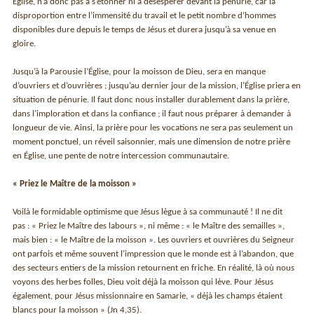
Église, n’a donc pas à s’étonner ni à désespérer devant la pénurie, car la
disproportion entre l’immensité du travail et le petit nombre d’hommes
disponibles dure depuis le temps de Jésus et durera jusqu’à sa venue en
gloire.
Jusqu’à la Parousie l’Église, pour la moisson de Dieu, sera en manque
d’ouvriers et d’ouvrières ; jusqu’au dernier jour de la mission, l’Église priera en
situation de pénurie. Il faut donc nous installer durablement dans la prière,
dans l’imploration et dans la confiance ; il faut nous préparer à demander à
longueur de vie. Ainsi, la prière pour les vocations ne sera pas seulement un
moment ponctuel, un réveil saisonnier, mais une dimension de notre prière
en Église, une pente de notre intercession communautaire.
« Priez le Maître de la moisson »
Voilà le formidable optimisme que Jésus lègue à sa communauté ! Il ne dit
pas : « Priez le Maître des labours », ni même : « le Maître des semailles »,
mais bien : « le Maître de la moisson ». Les ouvriers et ouvrières du Seigneur
ont parfois et même souvent l’impression que le monde est à l’abandon, que
des secteurs entiers de la mission retournent en friche. En réalité, là où nous
voyons des herbes folles, Dieu voit déjà la moisson qui lève. Pour Jésus
également, pour Jésus missionnaire en Samarie, « déjà les champs étaient
blancs pour la moisson » (Jn 4,35).