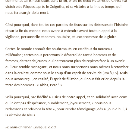
communautaire, nous situe, dans la foi, entre les deux victoires du Christ : sa
victoire de Pâques, après le Golgotha, et sa victoire à la fin des temps, qui
nous fera surgir de la mort.
C’est pourquoi, dans toutes ces paroles de Jésus sur les détresses de l’histoire
et sur la fin du monde, nous avons à entendre avant tout un appel à la
vigilance, personnelle et communautaire, et une promesse de la gloire.
Certes, le monde connaît des soubresauts, en ce début du nouveau
millénaire ; certes nous percevons le désarroi de tant d’hommes et de
femmes, de tant de jeunes, qui ne trouvent plus de repères face à un avenir
qui leur semble menaçant ; et nous nous surprenons nous-mêmes à retomber
dans la crainte, comme sous le coup d’un esprit de servitude (Rm 8,15). Mais
nous avons reçu, en réalité, l’Esprit de filiation, qui nous fait crier, depuis la
terre des hommes : « Abba, Père ! »
Voilà pourquoi, par fidélité au Dieu de notre appel, et en solidarité avec ceux
qui n’ont pas d’espérance, humblement, joyeusement, « nous nous
redressons et relevons la tête », pour rendre témoignage, dès aujour-d’hui, à
la victoire de Jésus.
Fr. Jean-Christian Lévêque, o.c.d.