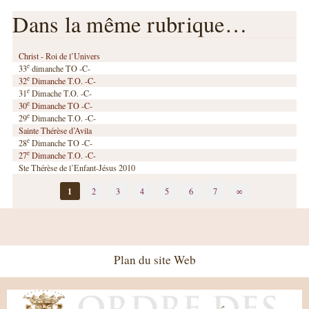
Dans la même rubrique…
Christ - Roi de l’Univers
e
33
dimanche TO -C-
e
32
Dimanche T.O. -C-
e
31
Dimache T.O. -C-
e
30
Dimanche TO -C-
e
29
Dimanche T.O. -C-
Sainte Thérèse d’Avila
e
28
Dimanche TO -C-
e
27
Dimanche T.O. -C-
Ste Thérèse de l’Enfant-Jésus 2010
1
2
3
4
5
6
7
∞
Plan du site Web