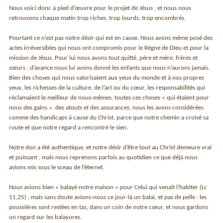
Nous voici donc à pied d’œuvre pour le projet de Jésus ; et nous nous
retrouvons chaque matin trop riches, trop lourds, trop encombrés.
Pourtant ce n’est pas notre désir qui est en cause. Nous avons même posé des
actes irréversibles qui nous ont compromis pour le Règne de Dieu et pour la
mission de Jésus. Pour lui nous avons tout quitté, père et mère, frères et
sœurs ; d’avance nous lui avons donné les enfants que nous n’aurons jamais.
Bien des choses qui nous valorisaient aux yeux du monde et à nos propres
yeux, les richesses de la culture, de l’art ou du cœur, les responsabilités qui
réclamaient le meilleur de nous-mêmes, toutes ces choses « qui étaient pour
nous des gains », des atouts et des assurances, nous les avons considérées
comme des handicaps à cause du Christ, parce que notre chemin a croisé sa
route et que notre regard a rencontré le sien.
Notre don a été authentique, et notre désir d’être tout au Christ demeure vrai
et puissant ; mais nous reprenons parfois au quotidien ce que déjà nous
avions mis sous le sceau de l’éternel.
Nous avions bien « balayé notre maison » pour Celui qui venait l’habiter (Lc
11,25) ; mais sans doute avions-nous ce jour-là un balai, et pas de pelle : les
poussières sont restées en tas, dans un coin de notre cœur, et nous gardons
un regard sur les balayures.