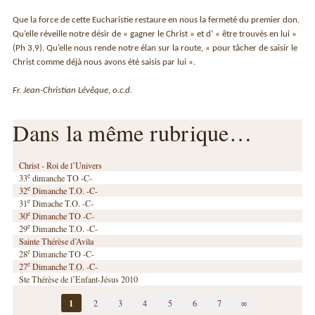
Que la force de cette Eucharistie restaure en nous la fermeté du premier don.
Qu’elle réveille notre désir de « gagner le Christ » et d’ « être trouvés en lui »
(Ph 3,9). Qu’elle nous rende notre élan sur la route, « pour tâcher de saisir le
Christ comme déjà nous avons été saisis par lui ».
Fr. Jean-Christian Lévêque, o.c.d.
Dans la même rubrique…
Christ - Roi de l’Univers
e
33
dimanche TO -C-
e
32
Dimanche T.O. -C-
e
31
Dimache T.O. -C-
e
30
Dimanche TO -C-
e
29
Dimanche T.O. -C-
Sainte Thérèse d’Avila
e
28
Dimanche TO -C-
e
27
Dimanche T.O. -C-
Ste Thérèse de l’Enfant-Jésus 2010
1
2
3
4
5
6
7
∞