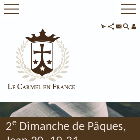
e
2
Dimanche de Pâques,