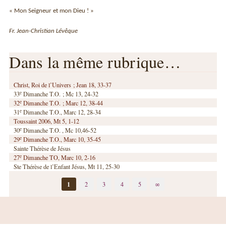
« Mon Seigneur et mon Dieu ! »
Fr. Jean-Christian Lévêque
Dans la même rubrique…
Christ, Roi de l’Univers ; Jean 18, 33-37
e
33
Dimanche T.O. ; Mc 13, 24-32
e
32
Dimanche T.O. ; Marc 12, 38-44
e
31
Dimanche T.O., Marc 12, 28-34
Toussaint 2006, Mt 5, 1-12
e
30
Dimanche T.O. , Mc 10,46-52
e
29
Dimanche T.O., Marc 10, 35-45
Sainte Thérèse de Jésus
e
27
Dimanche TO, Marc 10, 2-16
Ste Thérèse de l’Enfant Jésus, Mt 11, 25-30
1
2
3
4
5
∞