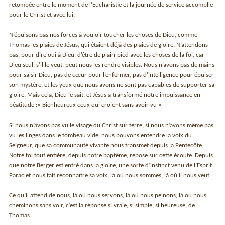
retombée entre le moment de l’Eucharistie et la journée de service accomplie
pour le Christ et avec lui.
N’épuisons pas nos forces à vouloir toucher les choses de Dieu, comme
Thomas les plaies de Jésus, qui étaient déjà des plaies de gloire. N’attendons
pas, pour dire oui à Dieu, d’être de plain‑pied avec les choses de la foi, car
Dieu seul, s’il le veut, peut nous les rendre visibles. Nous n’avons pas de mains
pour saisir Dieu, pas de cœur pour l’enfermer, pas d’intelligence pour épuiser
son mystère, et les yeux que nous avons ne sont pas capables de supporter sa
gloire. Mais cela, Dieu le sait, et Jésus a transformé notre impuissance en
béatitude :« Bien­heureux ceux qui croient sans avoir vu »
Si nous n’avons pas vu le visage du Christ sur terre, si nous n’avons même pas
vu les linges dans le tombeau vide, nous pouvons entendre la voix du
Seigneur, que sa communauté vivante nous transmet depuis la Pentecôte.
Notre foi tout entière, depuis notre baptême, repose sur cette écoute. Depuis
que notre Berger est entré dans la gloire, une sorte d’instinct venu de l’Esprit
Paraclet nous fait reconnaître sa voix, là où nous sommes, là où il nous veut.
Ce qu’il attend de nous, là où nous servons, là où nous peinons, là où nous
cheminons sans voir, c’est la réponse si vraie, si simple, si heureuse, de
Thomas :