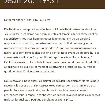
Jean 20, 19-31
La foi est difficile ; elle l’a toujours été.
Elle l’était lors des apparitions du Ressuscité ; elle l’était même du vivant de
Jésus sur terre, et même pour ceux qui étaient témoins de ses miracles et de
ses guérisons. Tous ces hommes et ces femmes qui ont vu un paralysé
emporter son brancard, des estropiés marcher droit et des aveugles de
naissance ouvrir les yeux sur un monde qu’ils ne connaissaient qu’avec les
mains, tous sont rentrés chez eux en disant :« nous avons vu aujour­d’hui des
choses extraordinaires ! » ; puis ils ont repris leur travail aux champs, à
l’atelier, à la maison. Il leur fallait passer sans transition des merveilles de Dieu
à l’ordinaire de leur vie ; et même si le souvenir de Jésus les poursuivait, le
quotidien était là nécessaire, accaparant.
Nous côtoyons, nous aussi, les merveilles de Dieu, spécialement lorsque nous
recevons le Corps du Christ Ressuscité ou son pardon, ou la lumière de sa
parole. Puis les choses à faire, les choses à dire, les choses à pré­voir
reprennent leur urgence ; des choses bien réelles, joyeuses, banales ou tristes,
mais sur lesquelles, si peu que ce soit, nous avons prise.