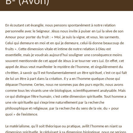
B- (Avon)
En écoutant cet évangile, nous pensons spontanément à notre relation
personnelle avec le Seigneur. Jésus nous invite à puiser en Lui la sève de son
Amour pour porter du fruit : « Moi, je suis la vigne, et vous, les sarments.
Celui qui demeure en moi et en qui je demeure, celui-là donne beaucoup de
fruits ». Cette dimension vitale et intime de notre relation à Dieu est
essentielle, mais je voudrais aujourd’hui souligner une conséquence moins
souvent mentionnée de cet appel de Jésus à se tourner vers Lui. En effet, cet
appel de Jésus veut manifester le mystère de l’homme, et singulièrement du
chrétien, à savoir qu’il est fondamentalement un être spirituel, c’est ce qui fait
de lui un être à part dans la création. Il y a en l’homme quelque chose qui
dépasse l’homme. Certes, nous ne sommes pas des purs esprits, nous avons
comme tous les vivants une vie biologique, scientifiquement analysable. Mais
ce qui distingue l’être humain, c’est cette dimension spirituelle. Tout homme a
une vie spirituelle qui s’exprime naturellement par la recherche
philosophique et religieuse, par la recherche du sens de la vie, du « pour
quoi » de l’existence.
Le matérialisme, qu’il soit théorique ou pratique, avilit l’homme en niant sa
dimension spirituelle, le réduisant à sa dimension biologique, nous ne serions