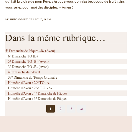
qui fait la gloire de mon Père, c’est que vous donniez beaucoup de fruit : ainsi,
vous serez pour moi des disciples. » Amen !
Fr. Antoine-Marie Leduc, o.c.d.
Dans la même rubrique…
e
5
Dimanche de Pâques -B- (Avon)
e
6
Dimanche TO (B)
e
5
Dimanche TO -B- (Avon)
e
3
Dimanche TO -B- (Avon)
e
4
dimanche de l’Avent
e
33
Dimanche du Temps Ordinaire
e
Homélie d’Avon : 29
TO -A-
Homélie d’Avon : 28è T.O. -A-
e
Homélie d’Avon : 4
Dimanche de Pâques
e
Homélie d’Avon : 3
Dimanche de Pâques
1
2
3
∞