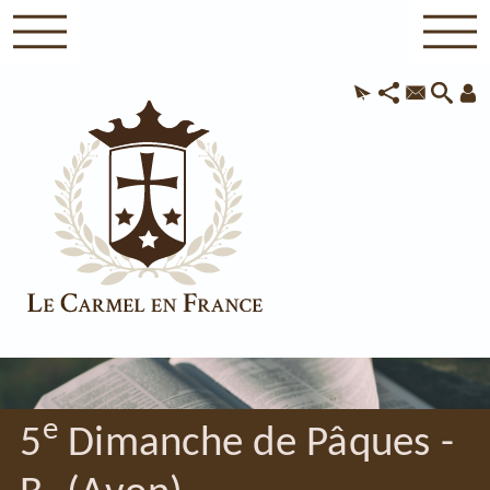
e
5
Dimanche de Pâques -