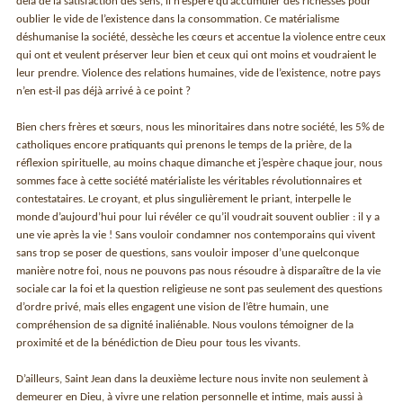
delà de la satisfaction des sens, il n’espère qu’accumuler des richesses pour
oublier le vide de l’existence dans la consommation. Ce matérialisme
déshumanise la société, dessèche les cœurs et accentue la violence entre ceux
qui ont et veulent préserver leur bien et ceux qui ont moins et voudraient le
leur prendre. Violence des relations humaines, vide de l’existence, notre pays
n’en est-il pas déjà arrivé à ce point ?
Bien chers frères et sœurs, nous les minoritaires dans notre société, les 5% de
catholiques encore pratiquants qui prenons le temps de la prière, de la
réflexion spirituelle, au moins chaque dimanche et j’espère chaque jour, nous
sommes face à cette société matérialiste les véritables révolutionnaires et
contestataires. Le croyant, et plus singulièrement le priant, interpelle le
monde d’aujourd’hui pour lui révéler ce qu’il voudrait souvent oublier : il y a
une vie après la vie ! Sans vouloir condamner nos contemporains qui vivent
sans trop se poser de questions, sans vouloir imposer d’une quelconque
manière notre foi, nous ne pouvons pas nous résoudre à disparaître de la vie
sociale car la foi et la question religieuse ne sont pas seulement des questions
d’ordre privé, mais elles engagent une vision de l’être humain, une
compréhension de sa dignité inaliénable. Nous voulons témoigner de la
proximité et de la bénédiction de Dieu pour tous les vivants.
D’ailleurs, Saint Jean dans la deuxième lecture nous invite non seulement à
demeurer en Dieu, à vivre une relation personnelle et intime, mais aussi à