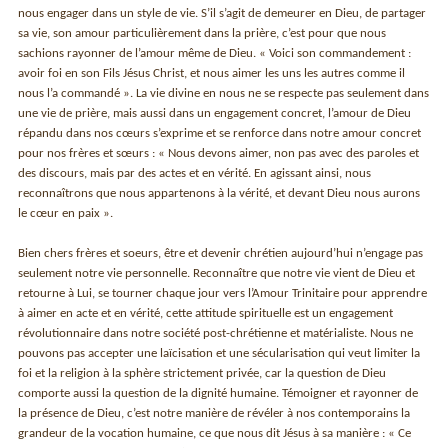
nous engager dans un style de vie. S’il s’agit de demeurer en Dieu, de partager
sa vie, son amour particulièrement dans la prière, c’est pour que nous
sachions rayonner de l’amour même de Dieu. « Voici son commandement :
avoir foi en son Fils Jésus Christ, et nous aimer les uns les autres comme il
nous l’a commandé ». La vie divine en nous ne se respecte pas seulement dans
une vie de prière, mais aussi dans un engagement concret, l’amour de Dieu
répandu dans nos cœurs s’exprime et se renforce dans notre amour concret
pour nos frères et sœurs : « Nous devons aimer, non pas avec des paroles et
des discours, mais par des actes et en vérité. En agissant ainsi, nous
reconnaîtrons que nous appartenons à la vérité, et devant Dieu nous aurons
le cœur en paix ».
Bien chers frères et soeurs, être et devenir chrétien aujourd’hui n’engage pas
seulement notre vie personnelle. Reconnaître que notre vie vient de Dieu et
retourne à Lui, se tourner chaque jour vers l’Amour Trinitaire pour apprendre
à aimer en acte et en vérité, cette attitude spirituelle est un engagement
révolutionnaire dans notre société post-chrétienne et matérialiste. Nous ne
pouvons pas accepter une laïcisation et une sécularisation qui veut limiter la
foi et la religion à la sphère strictement privée, car la question de Dieu
comporte aussi la question de la dignité humaine. Témoigner et rayonner de
la présence de Dieu, c’est notre manière de révéler à nos contemporains la
grandeur de la vocation humaine, ce que nous dit Jésus à sa manière : « Ce