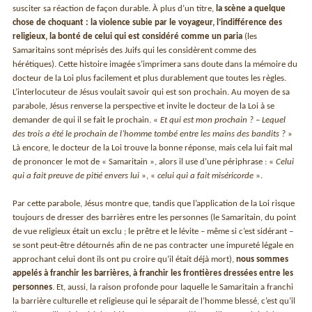
susciter sa réaction de façon durable. À plus d’un titre,
la scène a quelque
chose de choquant : la violence subie par le voyageur, l’indifférence des
religieux, la bonté de celui qui est considéré comme un paria
(les
Samaritains sont méprisés des Juifs qui les considèrent comme des
hérétiques). Cette histoire imagée s’imprimera sans doute dans la mémoire du
docteur de la Loi plus facilement et plus durablement que toutes les règles.
L’interlocuteur de Jésus voulait savoir qui est son prochain. Au moyen de sa
parabole, Jésus renverse la perspective et invite le docteur de la Loi à se
demander de qui il se fait le prochain. «
Et qui est mon prochain ? – Lequel
des trois a été le prochain de l’homme tombé entre les mains des bandits ?
»
Là encore, le docteur de la Loi trouve la bonne réponse, mais cela lui fait mal
de prononcer le mot de « Samaritain », alors il use d’une périphrase : «
Celui
qui a fait preuve de pitié envers lui
», «
celui qui a fait miséricorde
».
Par cette parabole, Jésus montre que, tandis que l’application de la Loi risque
toujours de dresser des barrières entre les personnes (le Samaritain, du point
de vue religieux était un exclu ; le prêtre et le lévite – même si c’est sidérant –
se sont peut-être détournés afin de ne pas contracter une impureté légale en
approchant celui dont ils ont pu croire qu’il était déjà mort),
nous sommes
appelés à franchir les barrières, à franchir les frontières dressées entre les
personnes
. Et, aussi, la raison profonde pour laquelle le Samaritain a franchi
la barrière culturelle et religieuse qui le séparait de l’homme blessé, c’est qu’il