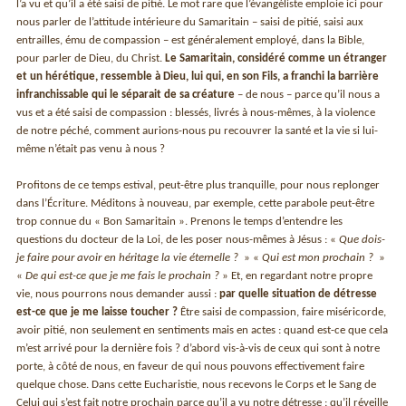
l’a vu et qu’il a été saisi de pitié. Le mot rare que l’évangéliste emploie ici pour
nous parler de l’attitude intérieure du Samaritain – saisi de pitié, saisi aux
entrailles, ému de compassion – est généralement employé, dans la Bible,
pour parler de Dieu, du Christ.
Le Samaritain, considéré comme un étranger
et un hérétique, ressemble à Dieu, lui qui, en son Fils, a franchi la barrière
infranchissable qui le séparait de sa créature
– de nous – parce qu’il nous a
vus et a été saisi de compassion : blessés, livrés à nous-mêmes, à la violence
de notre péché, comment aurions-nous pu recouvrer la santé et la vie si lui-
même n’était pas venu à nous ?
Profitons de ce temps estival, peut-être plus tranquille, pour nous replonger
dans l’Écriture. Méditons à nouveau, par exemple, cette parabole peut-être
trop connue du « Bon Samaritain ». Prenons le temps d’entendre les
questions du docteur de la Loi, de les poser nous-mêmes à Jésus : «
Que dois-
je faire pour avoir en héritage la vie éternelle ?
» «
Qui est mon prochain ?
»
«
De qui est-ce que je me fais le prochain ?
» Et, en regardant notre propre
vie, nous pourrons nous demander aussi :
par quelle situation de détresse
est-ce que je me laisse toucher ?
Être saisi de compassion, faire miséricorde,
avoir pitié, non seulement en sentiments mais en actes : quand est-ce que cela
m’est arrivé pour la dernière fois ? d’abord vis-à-vis de ceux qui sont à notre
porte, à côté de nous, en faveur de qui nous pouvons effectivement faire
quelque chose. Dans cette Eucharistie, nous recevons le Corps et le Sang de
Celui qui s’est fait notre prochain parce qu’il a vu notre détresse : qu’il réveille