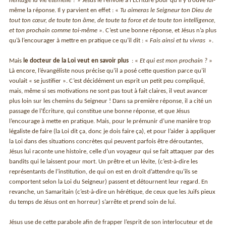
héritage la vie éternelle ?
» Jésus le renvoie à l’Écriture pour qu’il y trouve lui-
même la réponse. Il y parvient en effet : «
Tu aimeras le Seigneur ton Dieu de
tout ton cœur, de toute ton âme, de toute ta force et de toute ton intelligence,
et ton prochain comme toi-même
». C’est une bonne réponse, et Jésus n’a plus
qu’à l’encourager à mettre en pratique ce qu’il dit : «
Fais ainsi et tu vivras
».
Mais
le docteur de la Loi veut en savoir plus
: «
Et qui est mon prochain ?
»
Là encore, l’évangéliste nous précise qu’il a posé cette question parce qu’il
voulait « se justifier ». C’est décidément un esprit un petit peu compliqué,
mais, même si ses motivations ne sont pas tout à fait claires, il veut avancer
plus loin sur les chemins du Seigneur ! Dans sa première réponse, il a cité un
passage de l’Écriture, qui constitue une bonne réponse, et que Jésus
l’encourage à mette en pratique. Mais, pour le prémunir d’une manière trop
légaliste de faire (la Loi dit ça, donc je dois faire ça), et pour l’aider à appliquer
la Loi dans des situations concrètes qui peuvent parfois être déroutantes,
Jésus lui raconte une histoire, celle d’un voyageur qui se fait attaquer par des
bandits qui le laissent pour mort. Un prêtre et un lévite, (c’est-à-dire les
représentants de l’institution, de qui on est en droit d’attendre qu’ils se
comportent selon la Loi du Seigneur) passent et détournent leur regard. En
revanche, un Samaritain (c’est-à-dire un hérétique, de ceux que les Juifs pieux
du temps de Jésus ont en horreur) s’arrête et prend soin de lui.
Jésus use de cette parabole afin de frapper l’esprit de son interlocuteur et de