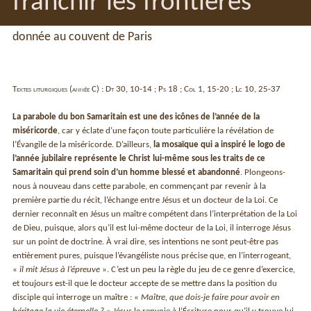
franchir les frontières
donnée au couvent de Paris
Textes liturgiques (année C) : Dt 30, 10-14 ; Ps 18 ; Col 1, 15-20 ; Lc 10, 25-37
La parabole du bon Samaritain est une des icônes de l’année de la
miséricorde
, car y éclate d’une façon toute particulière la révélation de
l’Évangile de la miséricorde. D’ailleurs,
la mosaïque qui a inspiré le logo de
l’année jubilaire représente le Christ lui-même sous les traits de ce
Samaritain qui prend soin d’un homme blessé et abandonné
. Plongeons-
nous à nouveau dans cette parabole, en commençant par revenir à la
première partie du récit, l’échange entre Jésus et un docteur de la Loi. Ce
dernier reconnaît en Jésus un maître compétent dans l’interprétation de la Loi
de Dieu, puisque, alors qu’il est lui-même docteur de la Loi, il interroge Jésus
sur un point de doctrine. À vrai dire, ses intentions ne sont peut-être pas
entièrement pures, puisque l’évangéliste nous précise que, en l’interrogeant,
«
il mit Jésus à l’épreuve
». C’est un peu la règle du jeu de ce genre d’exercice,
et toujours est-il que le docteur accepte de se mettre dans la position du
disciple qui interroge un maître : «
Maître, que dois-je faire pour avoir en