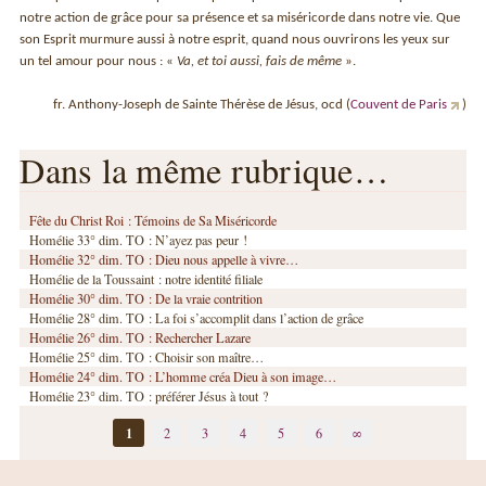
notre action de grâce pour sa présence et sa miséricorde dans notre vie. Que
son Esprit murmure aussi à notre esprit, quand nous ouvrirons les yeux sur
un tel amour pour nous : «
Va, et toi aussi, fais de même
».
fr. Anthony-Joseph de Sainte Thérèse de Jésus, ocd (
Couvent de Paris
)
Dans la même rubrique…
Fête du Christ Roi : Témoins de Sa Miséricorde
Homélie 33° dim. TO : N’ayez pas peur !
Homélie 32° dim. TO : Dieu nous appelle à vivre…
Homélie de la Toussaint : notre identité filiale
Homélie 30° dim. TO : De la vraie contrition
Homélie 28° dim. TO : La foi s’accomplit dans l’action de grâce
Homélie 26° dim. TO : Rechercher Lazare
Homélie 25° dim. TO : Choisir son maître…
Homélie 24° dim. TO : L’homme créa Dieu à son image…
Homélie 23° dim. TO : préférer Jésus à tout ?
1
2
3
4
5
6
∞