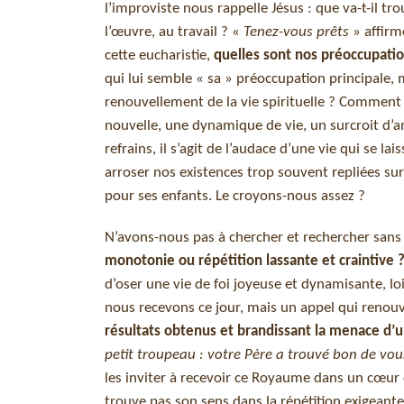
l’improviste nous rappelle Jésus : que va-t-il tro
l’œuvre, au travail ? «
Tenez-vous prêts
» affirm
cette eucharistie,
quelles sont nos préoccupati
qui lui semble « sa » préoccupation principale, m
renouvellement de la vie spirituelle ? Comment a
nouvelle, une dynamique de vie, un surcroit d’a
refrains, il s’agit de l’audace d’une vie qui se la
arroser nos existences trop souvent repliées s
pour ses enfants. Le croyons-nous assez ?
N’avons-nous pas à chercher et rechercher sans
monotonie ou répétition lassante et craintive 
d’oser une vie de foi joyeuse et dynamisante, l
nous recevons ce jour, mais un appel qui renouvel
résultats obtenus et brandissant la menace d’
petit troupeau : votre Père a trouvé bon de v
les inviter à recevoir ce Royaume dans un cœur q
trouve pas son sens dans la répétition exigeant