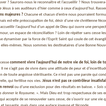
uver ? Saurons-nous le reconnaître et l’accueillir ? Nous trouvera-t
e Jésus à ses auditeurs d’hier comme à ceux d’aujourd’hui. Rass
ons majeures ?
Chacune et chacun d’entre nous pourraient formul
ais est-elle préoccupation de foi, désir d’une vie chrétienne féco
ccueillir l’aujourd’hui d’un appel de Dieu qui ouvre une perspec
mour, un espace de réconciliation ? Loin de répéter sans cesse l
isse dynamiser par la force de l’Esprit Saint qui coule de cet évangi
ur elles-mêmes. Nous sommes les destinataires d’une Bonne Nouve
 cesse
comment vivre l’aujourd’hui de notre vie de foi, loin de t
?
Il ne s’agit pas de vivre dans une attitude de peur et d’incertitu
oin de toute angoisse stérilisante. Ce n’est pas une parole qui c
le, qui fertilise nos vies.
Jésus n’est pas ce contrôleur insatisfa
un renvoi
ou d’une exclusion pour des résultats en baisse. «
Sois 
ous donner le Royaume
. ». Mais Dieu est trop respectueux de ses 
ui accepte de se renouveler sans cesse, de s’ouvrir sur une vie q
e et lassante, mais dans une audace joyeuse et féconde.