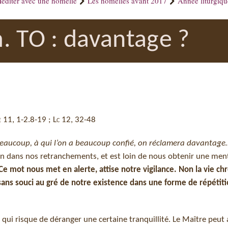
éditer avec une homélie
Les homélies avant 2017
Année liturgiq
. TO : davantage ?
He 11, 1-2.8-19 ; Lc 12, 32-48
eaucoup, à qui l’on a beaucoup confié, on réclamera davantage
n dans nos retranchements, et est loin de nous obtenir une men
Ce mot nous met en alerte, attise notre vigilance. Non la vie ch
 sans souci au gré de notre existence dans une forme de répétit
 qui risque de déranger une certaine tranquillité. Le Maître peut 