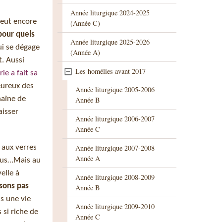
Année liturgique 2024-2025
peut encore
(Année C)
 pour quels
Année liturgique 2025-2026
ui se dégage
(Année A)
t. Aussi
Les homélies avant 2017
ie a fait sa
eureux des
Année liturgique 2005-2006
haîne de
Année B
aisser
Année liturgique 2006-2007
Année C
 aux verres
Année liturgique 2007-2008
Année A
tous…Mais au
elle à
Année liturgique 2008-2009
sons pas
Année B
s une vie
Année liturgique 2009-2010
 si riche de
Année C