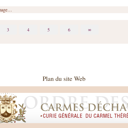
image…
3
4
5
6
∞
Plan du site Web