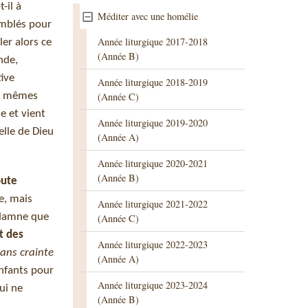
-il à
Méditer avec une homélie
emblés pour
Année liturgique 2017-2018
er alors ce
(Année B)
nde,
tive
Année liturgique 2018-2019
es mêmes
(Année C)
le et vient
Année liturgique 2019-2020
lle de Dieu
(Année A)
Année liturgique 2020-2021
(Année B)
oute
de, mais
Année liturgique 2021-2022
ondamne que
(Année C)
it des
Année liturgique 2022-2023
sans crainte
(Année A)
enfants pour
Année liturgique 2023-2024
ui ne
(Année B)