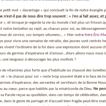
petit mot « davantage » qui concluait la fin de notre évangile 
ue n’est-il pas de nous dire trop souvent : « J’en ai fait assez, et
ace », et lorsque je regarde la vie du monde c’est plus un frisson q
st notre tentation au repli, au chacun pour soi, au découragemen
enue de service, vos lampes allumées…
» Hier notre
frère Éric-Mar
mps pour vivre une semaine de retraite, des jeunes sont rentrés h
 vivent l’ordinaire de la foi dans une expression dont aucune c
eurs de germes d’espérance et d’amour…Alors allons-nous nous l
, une langueur à décourager les plus motivés ?
e de vitamines plus forte que d’habitude ou chaussé des lunettes
et « le chacun pour soi » reste trop souvent étalé à la face de 
ermes d’espérance, des servantes et serviteurs de la Bonne Nouv
u au cœur, parce que habités par la miséricorde de Dieu.
Ne pen
 sa Parole reçue au quotidien, dans ces temps de célébration, dan
, dans le geste de partage et d’accueil bien fragile peut-être mais