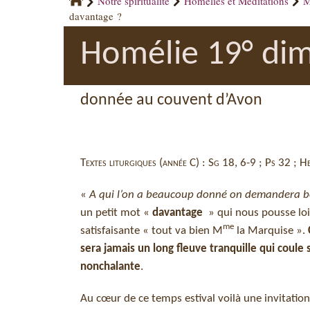
Notre spiritualité
Homélies et Méditations
M
davantage ?
Homélie 19° dim
donnée au couvent d’Avon
Textes liturgiques (année C) : Sg 18, 6-9 ; Ps 32 ; 
«
A qui l’on a beaucoup donné on demandera b
un petit mot «
davantage
» qui nous pousse loi
me
satisfaisante « tout va bien M
la Marquise ».
sera jamais un long fleuve tranquille qui coule
nonchalante
.
Au cœur de ce temps estival voilà une invitation