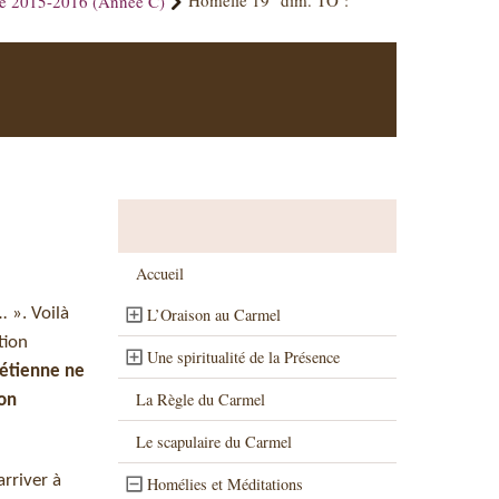
ue 2015-2016 (Année C)
Homélie 19° dim. TO :
Accueil
…
». Voilà
L’Oraison au Carmel
tion
Une spiritualité de la Présence
rétienne ne
La Règle du Carmel
ion
Le scapulaire du Carmel
arriver à
Homélies et Méditations