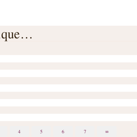
rique…
4
5
6
7
∞