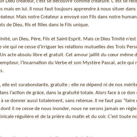
n un Dieu créateur, c’est se découvrir comme créature. C’est se rec
s mais en lui. Il nous faut toujours apprendre à nous situer dans 
 Créateur. Mais notre Créateur a envoyé son Fils dans notre human
s de Dieu, fils et filles dans le Fils unique.
ité, un Dieu, Père, Fils et Saint-Esprit. Mais ce Dieu Trinité n’est
 vie qui ne cesse d’irriguer les relations mutuelles des Trois Per
ur. Un acte absolu libre et gratuit. Cet amour jaillit du cœur même d
 Rédempteur, l’Incarnation du Verbe et son Mystère Pascal, acte qui
s.
elle est surabondante, gratuite ; elle ne dépend ni de nos mérite
 dans l’action de grâce, dans la gratuité totale. Alors face à ce do
 à se donner aussi totalement, sans retenue. Il ne faut pas “faire 
dont il ne cesse de nous inonder, nous ne serons jamais en règle
cale régulière et de la prière du matin et du soir. C’est toute no