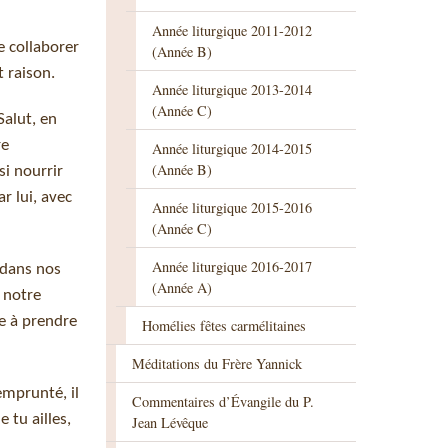
Année liturgique 2011-2012
e collaborer
(Année B)
 raison.
Année liturgique 2013-2014
(Année C)
Salut, en
re
Année liturgique 2014-2015
(Année B)
si nourrir
r lui, avec
Année liturgique 2015-2016
(Année C)
Année liturgique 2016-2017
 dans nos
(Année A)
 notre
e à prendre
Homélies fêtes carmélitaines
Méditations du Frère Yannick
emprunté, il
Commentaires d’Évangile du P.
 tu ailles,
Jean Lévêque