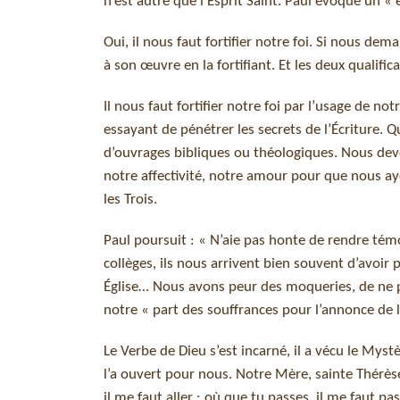
n’est autre que l’Esprit Saint. Paul évoque un « 
Oui, il nous faut fortifier notre foi. Si nous de
à son œuvre en la fortifiant. Et les deux qualif
Il nous faut fortifier notre foi par l’usage de n
essayant de pénétrer les secrets de l’Écriture. 
d’ouvrages bibliques ou théologiques. Nous devon
notre affectivité, notre amour pour que nous ayon
les Trois.
Paul poursuit : « N’aie pas honte de rendre témo
collèges, ils nous arrivent bien souvent d’avoir
Église… Nous avons peur des moqueries, de ne p
notre « part des souffrances pour l’annonce de l’
Le Verbe de Dieu s’est incarné, il a vécu le Myst
l’a ouvert pour nous. Notre Mère, sainte Thérèse
il me faut aller ; où que tu passes, il me faut pa