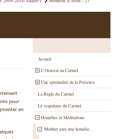
ue 2009-2010 Année C
Homélie d’Avon : 27
Accueil
L’Oraison au Carmel
Une spiritualité de la Présence
La Règle du Carmel
fortement
dons pour
Le scapulaire du Carmel
ugmenter en
Homélies et Méditations
Méditer avec une homélie
uelques