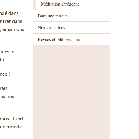
Méditation chrétienne
andé dans
Faire une retraite
entrer dans
Nos formations
, ainsi nous
Revues et bibliographie
u es le
.)
nce !
rais
ous nos
ous l’Esprit
r de monde.