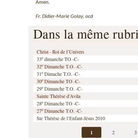
Amen.
Fr. Didier-Marie Golay, ocd
Dans la même rub
Christ - Roi de l’Univers
e
33
dimanche TO -C-
e
32
Dimanche T.O. -C-
e
31
Dimache T.O. -C-
e
30
Dimanche TO -C-
e
29
Dimanche T.O. -C-
Sainte Thérèse d’Avila
e
28
Dimanche TO -C-
e
27
Dimanche T.O. -C-
Ste Thérèse de l’Enfant-Jésus 2010
1
2
3