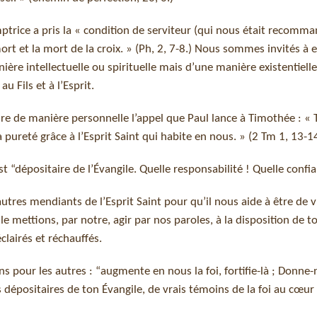
ptrice a pris la « condition de serviteur (qui nous était recomm
a mort et la mort de la croix. » (Ph, 2, 7-8.) Nous sommes invités à 
re intellectuelle ou spirituelle mais d’une manière existentielle
 Fils et à l’Esprit.
e de manière personnelle l’appel que Paul lance à Timothée : « T
a pureté grâce à l’Esprit Saint qui habite en nous. » (2 Tm 1, 13-14
 “dépositaire de l’Évangile. Quelle responsabilité ! Quelle confia
autres mendiants de l’Esprit Saint pour qu’il nous aide à être de v
 le mettions, par notre, agir par nos paroles, à la disposition de t
clairés et réchauffés.
s pour les autres : “augmente en nous la foi, fortifie-là ; Donne-n
s dépositaires de ton Évangile, de vrais témoins de la foi au cœu