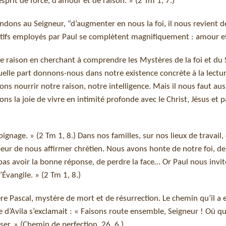
esprit de force, d’amour et de raison. » (2 Tm 1, 7.)
mandons au Seigneur, “d’augmenter en nous la foi, il nous revient d
icatifs employés par Paul se complètent magnifiquement : amour et
otre raison en cherchant à comprendre les Mystères de la foi et du 
Quelle part donnons-nous dans notre existence concrète à la lectu
s nourrir notre raison, notre intelligence. Mais il nous faut aus
s la joie de vivre en intimité profonde avec le Christ, Jésus et pa
ignage. » (2 Tm 1, 8.) Dans nos familles, sur nos lieux de travail,
 peur de nous affirmer chrétien. Nous avons honte de notre foi, de
as avoir la bonne réponse, de perdre la face… Or Paul nous invit
Évangile. » (2 Tm 1, 8.)
ère Pascal, mystère de mort et de résurrection. Le chemin qu’il a 
 d’Avila s’exclamait : « Faisons route ensemble, Seigneur ! Où que
sser. » (Chemin de perfection, 26, 6.)