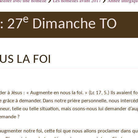
éditer avec une homélie
Les homélies avant 2017
Année liturgiq
e
: 27
Dimanche TO
S LA FOI
 à Jésus : « Augmente en nous la foi. » (Lc 17, 5.) Ils avaient 
une grâce à demander. Dans notre prière personnelle, nous intercé
gneur, telle ou telle situation, mais osons-nous lui demander d’a
 demande ?
augmenter notre foi, cette foi que nous allons proclamer dans q