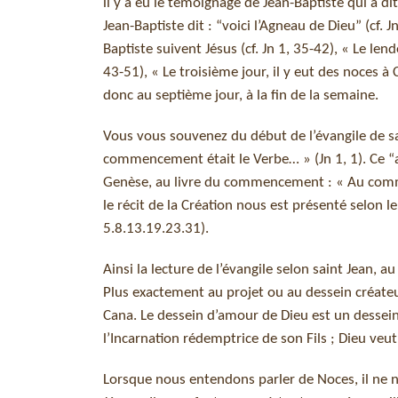
il y a eu le témoignage de Jean-Baptiste qui a dit
Jean-Baptiste dit : “voici l’Agneau de Dieu” (cf. 
Baptiste suivent Jésus (cf. Jn 1, 35-42), « Le len
43-51), « Le troisième jour, il y eut des noces à 
donc au septième jour, à la fin de la semaine.
Vous vous souvenez du début de l’évangile de sa
commencement était le Verbe… » (Jn 1, 1). Ce “a
Genèse, au livre du commencement : « Au commen
le récit de la Création nous est présenté selon l
5.8.13.19.23.31).
Ainsi la lecture de l’évangile selon saint Jean, 
Plus exactement au projet ou au dessein créateur
Cana. Le dessein d’amour de Dieu est un dessein
l’Incarnation rédemptrice de son Fils ; Dieu ve
Lorsque nous entendons parler de Noces, il ne n