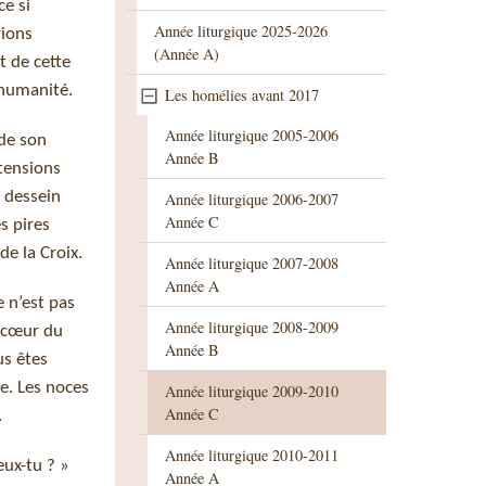
ce si
Année liturgique 2025-2026
rions
(Année A)
t de cette
’humanité.
Les homélies avant 2017
Année liturgique 2005-2006
 de son
Année B
tensions
n dessein
Année liturgique 2006-2007
Année C
s pires
de la Croix.
Année liturgique 2007-2008
Année A
 n’est pas
Année liturgique 2008-2009
u cœur du
Année B
us êtes
se. Les noces
Année liturgique 2009-2010
Année C
.
Année liturgique 2010-2011
eux-tu ? »
Année A