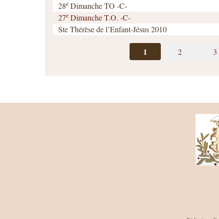
e
28
Dimanche TO -C-
e
27
Dimanche T.O. -C-
Ste Thérèse de l’Enfant-Jésus 2010
1
2
3