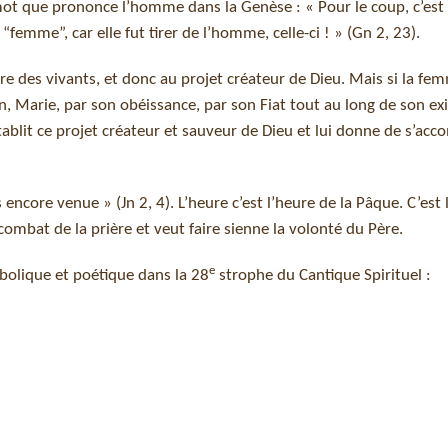
mot que prononce l’homme dans la Genèse : « Pour le coup, c’est 
 “femme”, car elle fut tirer de l’homme, celle-ci ! » (Gn 2, 23).
e des vivants, et donc au projet créateur de Dieu. Mais si la fe
on, Marie, par son obéissance, par son Fiat tout au long de son ex
ablit ce projet créateur et sauveur de Dieu et lui donne de s’acc
core venue » (Jn 2, 4). L’heure c’est l’heure de la Pâque. C’est 
 combat de la prière et veut faire sienne la volonté du Père.
e
olique et poétique dans la 28
strophe du Cantique Spirituel :