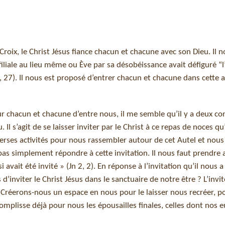
roix, le Christ Jésus fiance chacun et chacune avec son Dieu. Il 
iliale au lieu même ou Ève par sa désobéissance avait défiguré “l
27). Il nous est proposé d’entrer chacun et chacune dans cette al
r chacun et chacune d’entre nous, il me semble qu’il y a deux co
l s’agit de se laisser inviter par le Christ à ce repas de noces qu
verses activités pour nous rassembler autour de cet Autel et nous
 pas simplement répondre à cette invitation. Il nous faut prendre 
 avait été invité » (Jn 2, 2). En réponse à l’invitation qu’il nous a
 d’inviter le Christ Jésus dans le sanctuaire de notre être ? L’inv
 Créerons-nous un espace en nous pour le laisser nous recréer, pou
mplisse déjà pour nous les épousailles finales, celles dont nos e