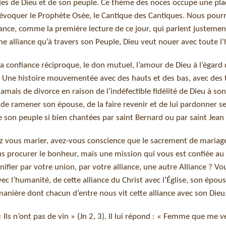
lles de Dieu et de son peuple. Ce thème des noces occupe une pla
 d’évoquer le Prophète Osée, le Cantique des Cantiques. Nous pour
nce, comme la première lecture de ce jour, qui parlent justemen
ne alliance qu’à travers son Peuple, Dieu veut nouer avec toute l
 la confiance réciproque, le don mutuel, l’amour de Dieu à l’égard
u. Une histoire mouvementée avec des hauts et des bas, avec des 
ais de divorce en raison de l’indéfectible fidélité de Dieu à so
 de ramener son épouse, de la faire revenir et de lui pardonner se
e son peuple si bien chantées par saint Bernard ou par saint Jean 
ez vous marier, avez-vous conscience que le sacrement de mariage
s procurer le bonheur, mais une mission qui vous est confiée a
ifier par votre union, par votre alliance, une autre Alliance ? Vo
vec l’humanité, de cette alliance du Christ avec l’Église, son épou
manière dont chacun d’entre nous vit cette alliance avec son Dieu
« Ils n’ont pas de vin » (Jn 2, 3). Il lui répond : « Femme que me v