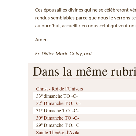
Ces épousailles divines qui ne se célébreront v
rendus semblables parce que nous le verrons tel 
aujourd’hui, accueillir en nous celui qui veut 
Amen.
Fr. Didier-Marie Golay, ocd
Dans la même rub
Christ - Roi de l’Univers
e
33
dimanche TO -C-
e
32
Dimanche T.O. -C-
e
31
Dimache T.O. -C-
e
30
Dimanche TO -C-
e
29
Dimanche T.O. -C-
Sainte Thérèse d’Avila