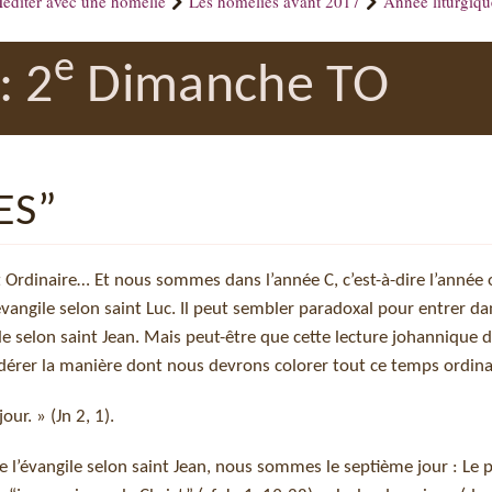
éditer avec une homélie
Les homélies avant 2017
Année liturgiq
e
: 2
Dimanche TO
ES”
 Ordinaire… Et nous sommes dans l’année C, c’est-à-dire l’année
’évangile selon saint Luc. Il peut sembler paradoxal pour entrer d
gile selon saint Jean. Mais peut-être que cette lecture johannique
dérer la manière dont nous devrons colorer tout ce temps ordina
ur. » (Jn 2, 1).
de l’évangile selon saint Jean, nous sommes le septième jour : Le 