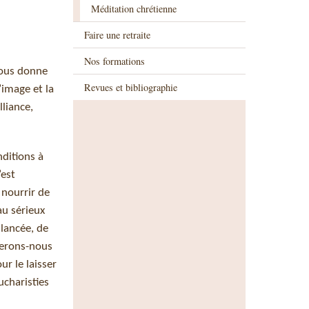
Méditation chrétienne
Faire une retraite
Nos formations
nous donne
Revues et bibliographie
’image et la
liance,
nditions à
’est
 nourrir de
au sérieux
 lancée, de
iterons-nous
r le laisser
ucharisties