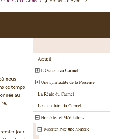
ue 2009-2010 Année C
Homélie d’Avon : 2
Accueil
L’Oraison au Carmel
 où nous
Une spiritualité de la Présence
ans ce temps
La Règle du Carmel
 donnée au
ire.
Le scapulaire du Carmel
Homélies et Méditations
Méditer avec une homélie
premier jour,