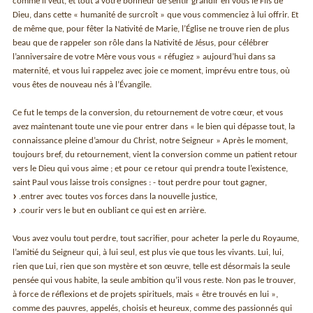
comme il veut, et tout à votre bonheur de sentir grandir en vous le Fils de
Dieu, dans cette « humanité de surcroît » que vous commenciez à lui offrir. Et
de même que, pour fêter la Nativité de Marie, l’Église ne trouve rien de plus
beau que de rappeler son rôle dans la Nativité de Jésus, pour célébrer
l’anniversaire de votre Mère vous vous « réfugiez » aujourd’hui dans sa
maternité, et vous lui rappelez avec joie ce moment, imprévu entre tous, où
vous êtes de nouveau nés à l’Évangile.
Ce fut le temps de la conversion, du retournement de votre cœur, et vous
avez maintenant toute une vie pour entrer dans « le bien qui dépasse tout, la
connaissance pleine d’amour du Christ, notre Seigneur » Après le moment,
toujours bref, du retournement, vient la conversion comme un patient retour
vers le Dieu qui vous aime ; et pour ce retour qui prendra toute l’existence,
saint Paul vous laisse trois consignes : - tout perdre pour tout gagner,
.entrer avec toutes vos forces dans la nouvelle justice,
.courir vers le but en oubliant ce qui est en arrière.
Vous avez voulu tout perdre, tout sacrifier, pour acheter la perle du Royaume,
l’amitié du Seigneur qui, à lui seul, est plus vie que tous les vivants. Lui, lui,
rien que Lui, rien que son mystère et son œuvre, telle est désormais la seule
pensée qui vous habite, la seule ambition qu’il vous reste. Non pas le trouver,
à force de réflexions et de projets spirituels, mais « être trouvés en lui »,
comme des pauvres, appelés, choisis et heureux, comme des passionnés qui