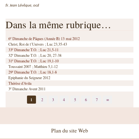
fr. Jean Lévêque, ocd
Dans la même rubrique…
e
6
Dimanche de Pâques (Année B) 13 mai 2012
Christ, Roi de l’Univers ; Luc 23,35-43
e
33
Dimanche T.O. ; Luc 21,5-11
e
32
Dimanche T.O. ; Luc 20, 27-38
e
31
Dimanche T.O. ; Luc 19,1-10
Toussaint 2007 ; Matthieu 5,1-12
e
29
Dimanche T.O. ; Luc 18,1-8
Epiphanie du Seigneur 2012
Thérèse d’Avila
e
3
Dimanche Avent 2011
1
2
3
4
5
6
7
∞
Plan du site Web