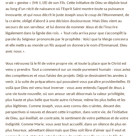
vraie « genèse » (Mt 1,18) de son Fils. Cette initiative de Dieu se déploie tout
au long d’un récit de naissance où l’Esprit Saint montre toute sa puissance
innovante, et qui nous décrit le juste Joseph sous le coup de l’étonnement, de
la crainte, obligé d’abord à une décision douloureuse. Mais Dieu vient au
secours de son serviteur, et lui donne de nommer Jésus et de l’inscrire
légalement dans la lignée des rois. « Tout cela arriva pour que s’accomplît la
parole du Seigneur prononcée par le prophète : Voici que la Vierge concevra
et elle mettra au monde un fils auquel on donnera le nom d’Emmanuel, Dieu
avec nous ».
Vous retrouvez là le fil de votre propre vie, et toute la place que le Christ est
venu y prendre. Tout a commencé sur un mode purement humain : vous aviez
des compétences et vous faisiez des projets. Déjà se dessinaient les années à
venir, à la suite de préparations qui pouvaient vous paraître providentielles. Et
voilà que Dieu est venu tout inverser : vous avez entendu l’appel de Jésus à
une vie toute nouvelle, où son amour serait désormais la valeur privilégiée,
plus haute et plus belle que toute autre richesse, même les plus belles et les
plus légitimes. Comme Joseph, vous avez connu des craintes, devant des
perspectives si neuves et devant cette irruption, dans votre vie, de l’initiative
de Dieu, qui éveillait, en contraste, le sentiment de votre petitesse et de votre
indignité. Comme Marie, vous avez tout accueilli, dans un silence de plus en
plus heureux, admettant désormais que Dieu soit libre d’aimer qui il veut et