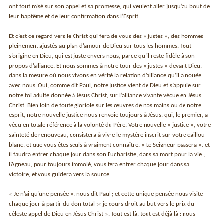
ont tout misé sur son appel et sa promesse, qui veulent aller jusqu’au bout de
leur baptême et de leur confirmation dans l’Esprit.
Et c’est ce regard vers le Christ qui fera de vous des « justes », des hommes
pleinement ajustés au plan d’amour de Dieu sur tous les hommes. Tout
s’origine en Dieu, qui est juste envers nous, parce qu’il reste fidèle à son
propos d’alliance. Et nous sommes à notre tour des « justes » devant Dieu,
dans la mesure où nous vivons en vérité la relation d’alliance qu’il a nouée
avec nous. Oui, comme dit Paul, notre justice vient de Dieu et s’appuie sur
notre foi adulte donnée à Jésus Christ, sur l’alliance vivante vécue en Jésus
Christ. Bien loin de toute gloriole sur les œuvres de nos mains ou de notre
esprit, notre nouvelle justice nous renvoie toujours à Jésus, qui, le premier, a
vécu en totale référence à la volonté du Père. Votre nouvelle « justice », votre
sainteté de renouveau, consistera à vivre le mystère inscrit sur votre caillou
blanc, et que vous êtes seuls à vraiment connaître. « Le Seigneur passera », et
il faudra entrer chaque jour dans son Eucharistie, dans sa mort pour la vie ;
l’Agneau, pour toujours immolé, vous fera entrer chaque jour dans sa
victoire, et vous guidera vers la source.
« Je n’ai qu’une pensée », nous dit Paul ; et cette unique pensée nous visite
chaque jour à partir du don total :« je cours droit au but vers le prix du
céleste appel de Dieu en Jésus Christ ». Tout est là, tout est déjà là : nous