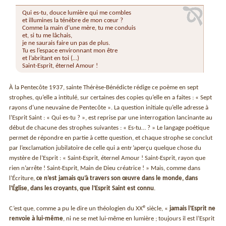
Qui es-tu, douce lumière qui me combles
et illumines la ténèbre de mon cœur ?
Comme la main d’une mère, tu me conduis
et, si tu me lâchais,
je ne saurais faire un pas de plus.
Tu es l’espace environnant mon être
et l’abritant en toi (…)
Saint-Esprit, éternel Amour !
À la Pentecôte 1937, sainte Thérèse-Bénédicte rédige ce poème en sept
strophes, qu’elle a intitulé, sur certaines des copies qu’elle en a faites : « Sept
rayons d’une neuvaine de Pentecôte ». La question initiale qu’elle adresse à
l’Esprit Saint : « Qui es-tu ? », est reprise par une interrogation lancinante au
début de chacune des strophes suivantes : « Es-tu… ? » Le langage poétique
permet de répondre en partie à cette question, et chaque strophe se conclut
par l’exclamation jubilatoire de celle qui a entr’aperçu quelque chose du
mystère de l’Esprit : « Saint-Esprit, éternel Amour ! Saint-Esprit, rayon que
rien n’arrête ! Saint-Esprit, Main de Dieu créatrice ! » Mais, comme dans
l’Écriture,
ce n’est jamais qu’à travers son œuvre dans le monde, dans
l’Église, dans les croyants, que l’Esprit Saint est connu
.
e
C’est que, comme a pu le dire un théologien du XX
siècle, «
jamais l’Esprit ne
renvoie à lui-même
, ni ne se met lui-même en lumière ; toujours il est l’Esprit