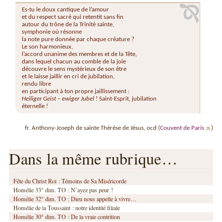
Es-tu le doux cantique de l’amour
et du respect sacré qui retentit sans fin
autour du trône de la Trinité sainte,
symphonie où résonne
la note pure donnée par chaque créature ?
Le son harmonieux,
l’accord unanime des membres et de la Tête,
dans lequel chacun au comble de la joie
découvre le sens mystérieux de son être
et le laisse jaillir en cri de jubilation,
rendu libre
en participant à ton propre jaillissement :
Heiliger Geist – ewiger Jubel
! Saint-Esprit, jubilation
éternelle !
fr. Anthony-Joseph de sainte Thérèse de Jésus, ocd (
Couvent de Paris
)
Dans la même rubrique…
Fête du Christ Roi : Témoins de Sa Miséricorde
Homélie 33° dim. TO : N’ayez pas peur !
Homélie 32° dim. TO : Dieu nous appelle à vivre…
Homélie de la Toussaint : notre identité filiale
Homélie 30° dim. TO : De la vraie contrition