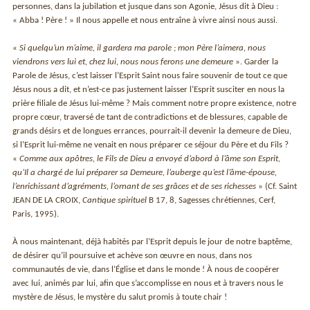
personnes, dans la jubilation et jusque dans son Agonie, Jésus dit à Dieu :
« Abba ! Père ! » Il nous appelle et nous entraîne à vivre ainsi nous aussi.
«
Si quelqu’un m’aime, il gardera ma parole ; mon Père l’aimera, nous
viendrons vers lui et, chez lui, nous nous ferons une demeure
». Garder la
Parole de Jésus, c’est laisser l’Esprit Saint nous faire souvenir de tout ce que
Jésus nous a dit, et n’est-ce pas justement laisser l’Esprit susciter en nous la
prière filiale de Jésus lui-même ? Mais comment notre propre existence, notre
propre cœur, traversé de tant de contradictions et de blessures, capable de
grands désirs et de longues errances, pourrait-il devenir la demeure de Dieu,
si l’Esprit lui-même ne venait en nous préparer ce séjour du Père et du Fils ?
«
Comme aux apôtres, le Fils de Dieu a envoyé d’abord à l’âme son Esprit,
qu’Il a chargé de lui préparer sa Demeure, l’auberge qu’est l’âme-épouse,
l’enrichissant d’agréments, l’ornant de ses grâces et de ses richesses
» (Cf. Saint
JEAN DE LA CROIX,
Cantique spirituel
B 17, 8, Sagesses chrétiennes, Cerf,
Paris, 1995).
À nous maintenant, déjà habités par l’Esprit depuis le jour de notre baptême,
de désirer qu’il poursuive et achève son œuvre en nous, dans nos
communautés de vie, dans l’Église et dans le monde ! À nous de coopérer
avec lui, animés par lui, afin que s’accomplisse en nous et à travers nous le
mystère de Jésus, le mystère du salut promis à toute chair !