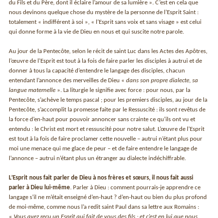
du Fils et du Père, dont il éclaire l’amour de sa lumière ». C’est en cela que
nous devinons quelque chose du mystère de la personne de l’Esprit Saint :
totalement « indifférent à soi », « l’Esprit sans voix et sans visage » est celui
qui donne forme à la vie de Dieu en nous et qui suscite notre parole.
Au jour de la Pentecôte, selon le récit de saint Luc dans les Actes des Apôtres,
l’œuvre de l’Esprit est tout à la fois de faire parler les disciples à autrui et de
donner à tous la capacité d’entendre le langage des disciples, chacun
entendant l’annonce des merveilles de Dieu «
dans son propre dialecte, sa
langue maternelle
». La liturgie le signifie avec force : pour nous, par la
Pentecôte, s’achève le temps pascal ; pour les premiers disciples, au jour de la
Pentecôte, s’accomplit la promesse faite par le Ressuscité : ils sont revêtus de
la force d’en-haut pour pouvoir annoncer sans crainte ce qu’ils ont vu et
entendu : le Christ est mort et ressuscité pour notre salut. L’œuvre de l’Esprit
est tout à la fois de faire proclamer cette nouvelle – autrui n’étant plus pour
moi une menace qui me glace de peur – et de faire entendre le langage de
l’annonce – autrui n’étant plus un étranger au dialecte indéchiffrable.
L’Esprit nous fait parler de Dieu à nos frères et sœurs, il nous fait aussi
parler à Dieu lui-même
. Parler à Dieu : comment pourrais-je apprendre ce
langage s’il ne m’était enseigné d’en-haut ? d’en-haut ou bien du plus profond
de moi-même, comme nous l’a redit saint Paul dans sa lettre aux Romains :
«
Vous avez reçu un Esprit qui fait de vous des fils ; et c’est en lui que nous