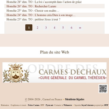
Homélie 28° dim. TO : La foi s’accomplit dans l’action de grâce
Homélie 26° dim. TO : Rechercher Lazare
Homélie 25° dim. TO : Choisir son maître…
Homélie 24° dim. TO : L’homme créa Dieu à son image…
Homélie 23° dim. TO : préférer Jésus à tout ?
1
2
3
4
5
6
∞
Plan du site Web
©
2004-2026 , Carmel en France
•
Mentions légales
Frères Carmes
Pyrat.net
Webmestre
SoyezCréateurs
SPIP
Réalisation : Graphisme et visuels :
, SPIP :
. Contacter le
•
Squelette
propulsé par