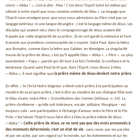
crions « Abba ! », c’est-à-dire : Père ! C’est donc l’Esprit Saint lui-même qui
atteste à notre esprit que nous sommes enfants de Dieu
». Le langage que
l’Esprit nous enseigne pour que nous nous adressions au Père n’est pas un
langage extérieur ni une langue étrangère : c’est le langage même de Jésus. Les
disciples qui avaient vécu dans le compagnonnage de Jésus avaient été
frappés par cette singularité de sa prière ; ils en ont gardé la mémoire et l’ont
transmis aux premières communautés de croyants. Saint Paul, dans la lettre
aux Romains, comme dans la lettre aux Galates, en témoigne. La singularité
inouïe de la prière de Jésus, c’est qu’il appelle Dieu « Abba », « Père », ou plus
exactement « Papa », parole qui dit tout à la fois l’intimité, la confiance et la
tendresse. Quand saint Paul écrit que, dans l’Esprit, nous disons à Dieu
« Abba », il veut signifier que
la prière même de Jésus devient notre prière
.
En effet, « le Christ Notre Seigneur a élevé notre prière à la participation au
mystère de sa propre prière, c’est-à-dire au mystère de son dialogue filial avec
le Dieu vivant, notre Père » (
Constitutions des Carmes Déchaux
, n. 54). La
prière chrétienne – qu’elle soit intérieure, vocale, solitaire, liturgique – est
toujours cela : une participation à l’échange d’amour entre le Père et le Fils.
Prier, c’est laisser l’Esprit nous faire dire à Dieu la prière même de Jésus :
« Abba ! »
Cette prière de Jésus, ce ne sont pas que des mots prononcés à
des moments déterminés, c’est un état de vie
: sans cesse, par ses paroles
et par ses actes, par son regard sur le monde, sur les événements et sur les