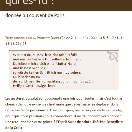
qui es-Tu ?
donnée au couvent de Paris
Textes liturgiques de la Pentecôte (année C) : Ac 2, 1-11 ; Ps 103 ; Rm 8, 8-17 ; Jn 14,
15-16.23b-26
Wer bist du, süsses Licht, das mich erfüllt
und meines Herzens Dunkelheit erleuchtet ?
Du leitest mich gleich einer Mutter Hand,
und liessest mich los,
so wüsste keinen Schritt ich mehr zu gehen.
Du bist der Raum,
der rund mein Sein umschliesst und in sich birgt (…)
Heiliger Geist – ewige Liebe !
Les mystères du salut sont accomplis une fois pour toutes, mais c’est tout le
chemin de notre existence chrétienne que de les laisser se déployer dans
notre existence personnelle. C’est pourquoi, même au jour de la Pentecôte,
pour que nous puissions nous comprendre, il me faut encore vous donner
une traduction de cette
prière à l’Esprit Saint de sainte Thérèse-Bénédicte
de la Croix
: