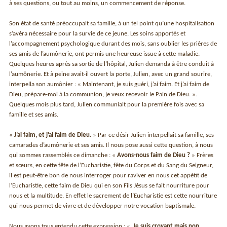
à ses questions, ou tout au moins, un commencement de réponse.
Son état de santé préoccupait sa famille, à un tel point qu’une hospitalisation
s’avéra nécessaire pour la survie de ce jeune. Les soins apportés et
l’accompagnement psychologique durant des mois, sans oublier les prières de
ses amis de l’aumônerie, ont permis une heureuse issue à cette maladie.
Quelques heures après sa sortie de l’hôpital, Julien demanda à être conduit à
l’aumônerie. Et à peine avait-il ouvert la porte, Julien, avec un grand sourire,
interpella son aumônier : « Maintenant, je suis guéri, j’ai faim. Et j’ai faim de
Dieu, prépare-moi à la communion, je veux recevoir le Pain de Dieu. ».
Quelques mois plus tard, Julien communiait pour la première fois avec sa
famille et ses amis.
«
J’ai faim, et j’ai faim de Dieu
. » Par ce désir Julien interpellait sa famille, ses
camarades d’aumônerie et ses amis. Il nous pose aussi cette question, à nous
qui sommes rassemblés ce dimanche : «
Avons-nous faim de Dieu ?
» Frères
et sœurs, en cette fête de l’Eucharistie, fête du Corps et du Sang du Seigneur,
il est peut-être bon de nous interroger pour raviver en nous cet appétit de
l’Eucharistie, cette faim de Dieu qui en son Fils Jésus se fait nourriture pour
nous et la multitude. En effet le sacrement de l’Eucharistie est cette nourriture
qui nous permet de vivre et de développer notre vocation baptismale.
Nous avons tous entendu cette expression : «
Je suis croyant mais non