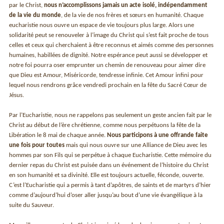
par le Christ,
nous n’accomplissons jamais un acte isolé, indépendamment
de la vie du monde
, de la vie de nos frères et sœurs en humanité. Chaque
eucharistie nous ouvre un espace de vie toujours plus large. Alors une
solidarité peut se renouveler à l’image du Christ qui s’est fait proche de tous
celles et ceux qui cherchaient à être reconnus et aimés comme des personnes
humaines, habillées de dignité. Notre espérance peut aussi se développer et
notre foi pourra oser emprunter un chemin de renouveau pour aimer dire
que Dieu est Amour, Miséricorde, tendresse infinie. Cet Amour infini pour
lequel nous rendrons grâce vendredi prochain en la fête du Sacré Cœur de
Jésus.
Par l’Eucharistie, nous ne rappelons pas seulement un geste ancien fait par le
Christ au début de l’ère chrétienne, comme nous perpétuons la fête de la
Libération le 8 mai de chaque année.
Nous participons à une offrande faite
une fois pour toutes
mais qui nous ouvre sur une Alliance de Dieu avec les
hommes par son Fils qui se perpétue à chaque Eucharistie. Cette mémoire du
dernier repas du Christ est puisée dans un événement de l’histoire du Christ
en son humanité et sa divinité. Elle est toujours actuelle, féconde, ouverte.
C’est l’Eucharistie qui a permis à tant d’apôtres, de saints et de martyrs d’hier
comme d’aujourd’hui d’oser aller jusqu’au bout d’une vie évangélique à la
suite du Sauveur.