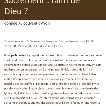
Sacrement : faim de
Dieu ?
donnée au couvent d’Avon
Textes liturgiques du St Sacrement du Corps et du Sang du Seigneur (année C) : Gn
14,18-20 ; Ps 109 ; 1Co 11, 23-26 ; Lc 9,11-17
Il s’appelle Julien
. Il y a quelques années c’était un adolescent en recherche de
vérité et de liberté. Il cherchait alors à construire sa vie parfois en errance,
comme tant d’autres jeunes de son âge. Sa quête se heurtait trop souvent à un
mutisme de son entourage, ou à une indisponibilité. Autour de lui il ne
rencontrait que des personnes pressées par tout, et toujours. Aussi Julien
resta-t-il trop souvent seul avec ses questions, ce qui peut expliquer la
maladie dont il souffrait : l’anorexie, c’est-à-dire une perte de l’appétit. Invité
par des camarades, il avait choisi d’emprunter le chemin de l’aumônerie des
lycées : là, il allait rencontrer d’autres jeunes et faire un bout de chemin avec
eux. Il appréciait ce lieu où ses interrogations pouvaient se dire, et même
rencontrer quelques adultes disponibles pour l’aider à formuler une réponse