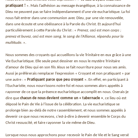
pratiquant !
». Mais l’adhésion au message évangélique, à la connaissance de
Dieu ne peuvent pas se faire indépendamment d’une vie eucharistique. La foi
nous fait entrer dans une communion avec Dieu, par une vie renouvelée,
dans une écoute et une obéissance à la Parole du Christ. Et aujourd’hui
particulièrement à cette Parole du Christ : «
Prenez, ceci est mon corps ;
prenez et buvez, ceci est mon sang, le sang de l’Alliance, répandu pour la
multitude
. ».
Nous sommes des croyants qui accueillons la vie Trinitaire en eux grâce à une
Vie Eucharistique. Elle seule peut dessiner en nous le mystère Trinitaire
d’amour de Dieu qui en son fils Jésus se fait nourriture pour nous ses amis.
Aussi je préférerais remplacer l’expression « Croyant et non pratiquant » par
une autre : «
Pratiquant parce que peu croyant
». En effet, en participant à
l’Eucharistie, nous nourrissons notre foi et nous sommes alors appelés à
rayonner de ce que la présence eucharistique accomplit en nous. Oserais-je
dire que
chacun de nous devient comme un « tabernacle »
, ce lieu où est
déposé le Pain de Vie à l’issue de la célébration. La vie eucharistique se
prolonge bien au-delà de notre rassemblement, et nous sommes appelés à
devenir ce que nous recevons, c’est-à-dire à devenir ensemble le Corps du
Christ ressuscité, et faire rayonner la vie même de Dieu.
Lorsque nous nous approchons pour recevoir le Pain de Vie et le Sang versé