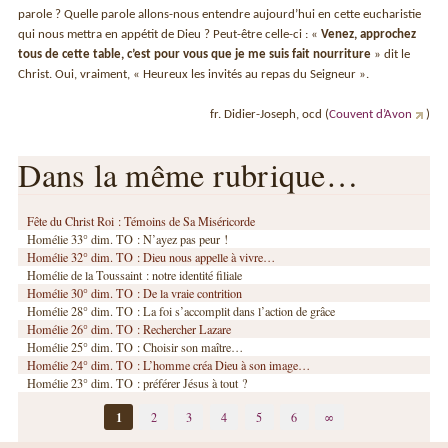
parole ? Quelle parole allons-nous entendre aujourd’hui en cette eucharistie
qui nous mettra en appétit de Dieu ? Peut-être celle-ci : «
Venez, approchez
tous de cette table, c’est pour vous que je me suis fait nourriture
» dit le
Christ. Oui, vraiment, « Heureux les invités au repas du Seigneur ».
fr. Didier-Joseph, ocd (
Couvent d’Avon
)
Dans la même rubrique…
Fête du Christ Roi : Témoins de Sa Miséricorde
Homélie 33° dim. TO : N’ayez pas peur !
Homélie 32° dim. TO : Dieu nous appelle à vivre…
Homélie de la Toussaint : notre identité filiale
Homélie 30° dim. TO : De la vraie contrition
Homélie 28° dim. TO : La foi s’accomplit dans l’action de grâce
Homélie 26° dim. TO : Rechercher Lazare
Homélie 25° dim. TO : Choisir son maître…
Homélie 24° dim. TO : L’homme créa Dieu à son image…
Homélie 23° dim. TO : préférer Jésus à tout ?
1
2
3
4
5
6
∞