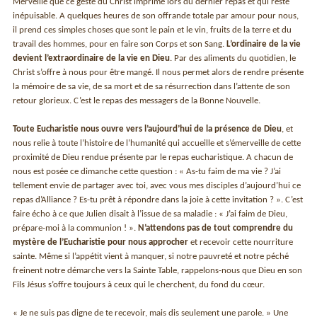
Merveille que ce geste du Christ imprimé lors du dernier repas et qui reste
inépuisable. A quelques heures de son offrande totale par amour pour nous,
il prend ces simples choses que sont le pain et le vin, fruits de la terre et du
travail des hommes, pour en faire son Corps et son Sang.
L’ordinaire de la vie
devient l’extraordinaire de la vie en Dieu
. Par des aliments du quotidien, le
Christ s’offre à nous pour être mangé. Il nous permet alors de rendre présente
la mémoire de sa vie, de sa mort et de sa résurrection dans l’attente de son
retour glorieux. C’est le repas des messagers de la Bonne Nouvelle.
Toute Eucharistie nous ouvre vers l’aujourd’hui de la présence de Dieu
, et
nous relie à toute l’histoire de l’humanité qui accueille et s’émerveille de cette
proximité de Dieu rendue présente par le repas eucharistique. A chacun de
nous est posée ce dimanche cette question : « As-tu faim de ma vie ? J’ai
tellement envie de partager avec toi, avec vous mes disciples d’aujourd’hui ce
repas d’Alliance ? Es-tu prêt à répondre dans la joie à cette invitation ? ». C’est
faire écho à ce que Julien disait à l’issue de sa maladie : « J’ai faim de Dieu,
prépare-moi à la communion ! ».
N’attendons pas de tout comprendre du
mystère de l’Eucharistie pour nous approcher
et recevoir cette nourriture
sainte. Même si l’appétit vient à manquer, si notre pauvreté et notre péché
freinent notre démarche vers la Sainte Table, rappelons-nous que Dieu en son
Fils Jésus s’offre toujours à ceux qui le cherchent, du fond du cœur.
« Je ne suis pas digne de te recevoir, mais dis seulement une parole. » Une