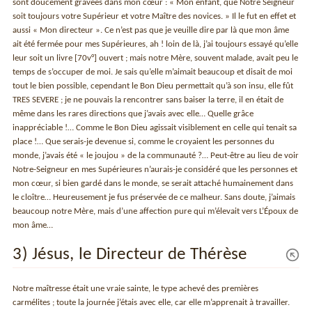
sont doucement gravées dans mon cœur : « Mon enfant, que Notre Seigneur
soit toujours votre Supérieur et votre Maître des novices. » Il le fut en effet et
aussi « Mon directeur ». Ce n’est pas que je veuille dire par là que mon âme
ait été fermée pour mes Supérieures, ah ! loin de là, j’ai toujours essayé qu’elle
leur soit un livre [70v°] ouvert ; mais notre Mère, souvent malade, avait peu le
temps de s’occuper de moi. Je sais qu’elle m’aimait beaucoup et disait de moi
tout le bien possible, cependant le Bon Dieu permettait qu’à son insu, elle fût
TRES SEVERE ; je ne pouvais la rencontrer sans baiser la terre, il en était de
même dans les rares directions que j’avais avec elle… Quelle grâce
inappréciable !… Comme le Bon Dieu agissait visiblement en celle qui tenait sa
place !… Que serais-je devenue si, comme le croyaient les personnes du
monde, j’avais été « le joujou » de la communauté ?… Peut-être au lieu de voir
Notre-Seigneur en mes Supérieures n’aurais-je considéré que les personnes et
mon cœur, si bien gardé dans le monde, se serait attaché humainement dans
le cloître… Heureusement je fus préservée de ce malheur. Sans doute, j’aimais
beaucoup notre Mère, mais d’une affection pure qui m’élevait vers L’Époux de
mon âme…
3) Jésus, le Directeur de Thérèse
Notre maîtresse était une vraie sainte, le type achevé des premières
carmélites ; toute la journée j’étais avec elle, car elle m’apprenait à travailler.