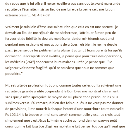
du repos que je lui offre. Il ne se réveillera pas sans doute avant ma grande
retraite de l’éternité, mais au lieu de me faire de la peine cela me fait un
extrême plaisir… Mc 4,37-39
Vraiment je suis loin d’être une sainte, rien que cela en est une preuve ; je
devrais au lieu de me réjouir de ma sécheresse, l’attribuer à mon peu de
ferveur et de fidélité, je devrais me désoler de dormir (depuis sept ans)
pendant mes oraisons et mes actions de grâces ; eh bien, je ne me désole
pas… je pense que les petits enfants plaisent autant à leurs parents lorsqu’ils
dorment que lorsqu’ils sont éveillés, je pense que pour faire des opérations,
les médecins [76r°] endorment leurs malades. Enfin je pense que : "Le
Seigneur voit notre fragilité, qu’Il se souvient que nous ne sommes que
poussière."
Ma retraite de profession fut donc comme toutes celles qui la suivirent une
retraite de grande aridité ; cependant le Bon Dieu me montrait clairement
sans que je m’en aperçoive, le moyen de Lui plaire et de pratiquer les plus
sublimes vertus. J’ai remarqué bien des fois que Jésus ne veut pas me donner
de provisions, il me nourrit à chaque instant d’une nourriture toute nouvelle,
Ps 103,14 je la trouve en moi sans savoir comment elle y est… Je crois tout
simplement que c’est Jésus Lui-même caché au fond de mon pauvre petit
cœur qui me fait la grâce d’agir en moi et me fait penser tout ce qu’Il veut que