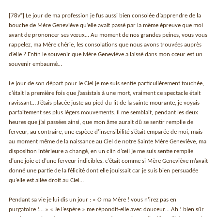
[78v°] Le jour de ma profession je fus aussi bien consolée d’apprendre de la
bouche de Mère Geneviève qu’elle avait passé par la même épreuve que moi
avant de prononcer ses vœux… Au moment de nos grandes peines, vous vous
rappelez, ma Mère chérie, les consolations que nous avons trouvées auprès
d’elle ? Enfin le souvenir que Mère Geneviève a laissé dans mon cœur est un
souvenir embaumé…
Le jour de son départ pour le Ciel je me suis sentie particulièrement touchée,
c’était la première fois que j’assistais à une mort, vraiment ce spectacle était
ravissant… J’étais placée juste au pied du lit de la sainte mourante, je voyais
parfaitement ses plus légers mouvements. Il me semblait, pendant les deux
heures que j’ai passées ainsi, que mon âme aurait dû se sentir remplie de
ferveur, au contraire, une espèce d’insensibilité s’était emparée de moi, mais
au moment même de la naissance au Ciel de notre Sainte Mère Geneviève, ma
disposition intérieure a changé, en un clin d’œil je me suis sentie remplie
d’une joie et d’une ferveur indicibles, c’était comme si Mère Geneviève m’avait
donné une partie de la félicité dont elle jouissait car je suis bien persuadée
qu’elle est allée droit au Ciel…
Pendant sa vie je lui dis un jour : « O ma Mère ! vous n’irez pas en
purgatoire !… » « Je l’espère » me répondit-elle avec douceur… Ah ! bien sûr