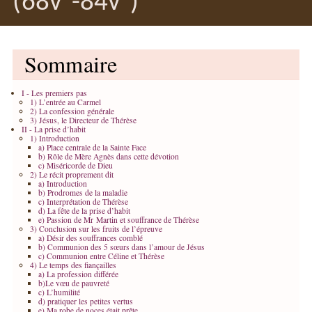
(68v°-84v°)
Sommaire
I - Les premiers pas
1) L’entrée au Carmel
2) La confession générale
3) Jésus, le Directeur de Thérèse
II - La prise d’habit
1) Introduction
a) Place centrale de la Sainte Face
b) Rôle de Mère Agnès dans cette dévotion
c) Miséricorde de Dieu
2) Le récit proprement dit
a) Introduction
b) Prodromes de la maladie
c) Interprétation de Thérèse
d) La fête de la prise d’habit
e) Passion de Mr Martin et souffrance de Thérèse
3) Conclusion sur les fruits de l’épreuve
a) Désir des souffrances comblé
b) Communion des 5 sœurs dans l’amour de Jésus
c) Communion entre Céline et Thérèse
4) Le temps des fiançailles
a) La profession différée
b)Le vœu de pauvreté
c) L’humilité
d) pratiquer les petites vertus
e) Ma robe de noces était prête