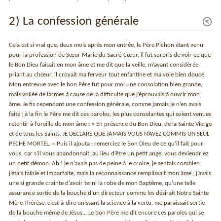
2) La confession générale
Cela est si vrai que, deux mois après mon entrée, le Père Pichon étant venu
pour la profession de Sœur Marie du Sacré-Cœur, il fut surpris de voir ce que
le Bon Dieu faisait en mon âme et me dit que la veille, m’ayant considérée
priant au chœur, il croyait ma ferveur tout enfantine et ma voie bien douce.
Mon entrevue avec le bon Père fut pour moi une consolation bien grande,
mais voilée de larmes à cause de la difficulté que j’éprouvais à ouvrir mon
âme. Je fis cependant une confession générale, comme jamais je n’en avais
faite ; à la fin le Père me dit ces paroles, les plus consolantes qui soient venues
retentir à l’oreille de mon âme : « En présence du Bon Dieu, de la Sainte Vierge
et de tous les Saints, JE DECLARE QUE JAMAIS VOUS N’AVEZ COMMIS UN SEUL
PECHE MORTEL. » Puis il ajouta : remerciez le Bon Dieu de ce qu’il fait pour
vous, car s’il vous abandonnait, au lieu d’être un petit ange, vous deviendriez
un petit démon. Ah ! je n’avais pas de peine à le croire, je sentais combien
j’étais faible et imparfaite, mais la reconnaissance remplissait mon âme ; j’avais
une si grande crainte d’avoir terni la robe de mon Baptême, qu’une telle
assurance sortie de la bouche d’un directeur comme les désirait Notre Sainte
Mère Thérèse, c’est-à-dire unissant la science à la vertu, me paraissait sortie
de la bouche même de Jésus… Le bon Père me dit encore ces paroles qui se