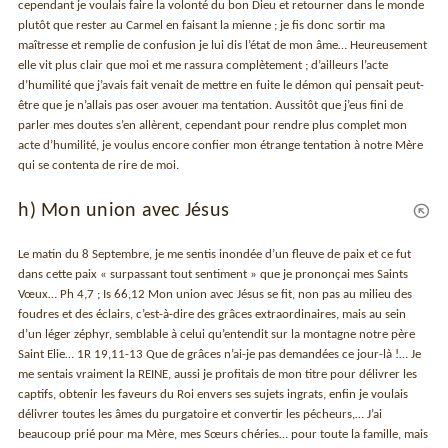
cependant je voulais faire la volonté du bon Dieu et retourner dans le monde
plutôt que rester au Carmel en faisant la mienne ; je fis donc sortir ma
maîtresse et remplie de confusion je lui dis l’état de mon âme… Heureusement
elle vit plus clair que moi et me rassura complètement ; d’ailleurs l’acte
d’humilité que j’avais fait venait de mettre en fuite le démon qui pensait peut-
être que je n’allais pas oser avouer ma tentation. Aussitôt que j’eus fini de
parler mes doutes s’en allèrent, cependant pour rendre plus complet mon
acte d’humilité, je voulus encore confier mon étrange tentation à notre Mère
qui se contenta de rire de moi.
h) Mon union avec Jésus
Le matin du 8 Septembre, je me sentis inondée d’un fleuve de paix et ce fut
dans cette paix « surpassant tout sentiment » que je prononçai mes Saints
Vœux… Ph 4,7 ; Is 66,12 Mon union avec Jésus se fit, non pas au milieu des
foudres et des éclairs, c’est-à-dire des grâces extraordinaires, mais au sein
d’un léger zéphyr, semblable à celui qu’entendit sur la montagne notre père
Saint Elie… 1R 19,11-13 Que de grâces n’ai-je pas demandées ce jour-là !… Je
me sentais vraiment la REINE, aussi je profitais de mon titre pour délivrer les
captifs, obtenir les faveurs du Roi envers ses sujets ingrats, enfin je voulais
délivrer toutes les âmes du purgatoire et convertir les pécheurs,… J’ai
beaucoup prié pour ma Mère, mes Sœurs chéries… pour toute la famille, mais