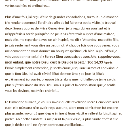
avec une Sainte, non point inimitable, mais une Sainte sanctifiée par des
vertus cachées et ordinaires…
Plus d’une fois j’ai reçu d’elle de grandes consolations, surtout un dimanche.
Me rendant comme à l’ordinaire afin de lui faire ma petite visite, je trouvai
deux Sœurs auprès de Mère Geneviève ; je la regardai en souriant et je
m’apprêtais à sortir puisqu’on ne peut pas être trois auprès d’une malade,
mais elle, me regardant avec un air inspiré, me dit : "Attendez, ma petite fille,
je vais seulement vous dire un petit mot. A chaque fois que vous venez, vous
me demandez de vous donner un bouquet spirituel, eh bien, aujourd’hui je
vais vous donner celui-ci :
Servez Dieu avec paix et avec Joie, rappelez-vous,
mon enfant, que notre Dieu, c’est le Dieu de la paix." 1Co 14,33
Après
l’avoir simplement remerciée, je sortis émue jusqu’aux larmes et convaincue
que le Bon Dieu lui avait révélé l’état de mon âme ; ce jour-là j’étais
extrêmement éprouvée, presque triste, dans une nuit telle que je ne savais
plus si j’étais aimée du Bon Dieu, mais la joie et la consolation que je sentis,
vous les devinez, ma Mère chérie !…
Le Dimanche suivant, je voulus savoir quelle révélation Mère Geneviève avait
eue ; elle m’assura n’en avoir reçu aucune, alors mon admiration fut encore
plus grande, voyant à quel degré éminent Jésus vivait en elle et la faisait agir et
parler. Ah ! cette sainteté-là me paraît la plus vraie, la plus sainte et c’est elle
que je désire car il ne s’y rencontre aucune illusion…