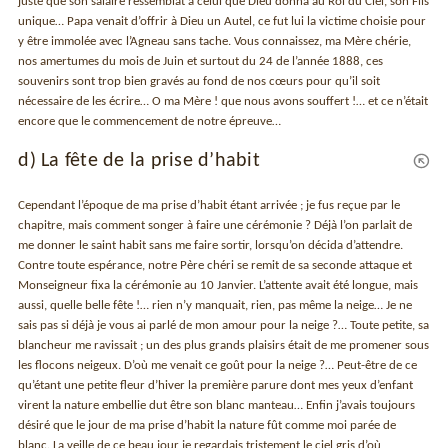
juste que son salaire ressemblât à celui que Dieu donna au Roi du Ciel, son Fils
unique… Papa venait d’offrir à Dieu un Autel, ce fut lui la victime choisie pour
y être immolée avec l’Agneau sans tache. Vous connaissez, ma Mère chérie,
nos amertumes du mois de Juin et surtout du 24 de l’année 1888, ces
souvenirs sont trop bien gravés au fond de nos cœurs pour qu’il soit
nécessaire de les écrire… O ma Mère ! que nous avons souffert !… et ce n’était
encore que le commencement de notre épreuve…
d) La fête de la prise d’habit
Cependant l’époque de ma prise d’habit étant arrivée ; je fus reçue par le
chapitre, mais comment songer à faire une cérémonie ? Déjà l’on parlait de
me donner le saint habit sans me faire sortir, lorsqu’on décida d’attendre.
Contre toute espérance, notre Père chéri se remit de sa seconde attaque et
Monseigneur fixa la cérémonie au 10 Janvier. L’attente avait été longue, mais
aussi, quelle belle fête !… rien n’y manquait, rien, pas même la neige… Je ne
sais pas si déjà je vous ai parlé de mon amour pour la neige ?… Toute petite, sa
blancheur me ravissait ; un des plus grands plaisirs était de me promener sous
les flocons neigeux. D’où me venait ce goût pour la neige ?… Peut-être de ce
qu’étant une petite fleur d’hiver la première parure dont mes yeux d’enfant
virent la nature embellie dut être son blanc manteau… Enfin j’avais toujours
désiré que le jour de ma prise d’habit la nature fût comme moi parée de
blanc. La veille de ce beau jour je regardais tristement le ciel gris d’où