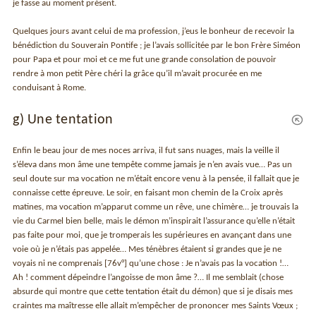
je fasse au moment présent.
Quelques jours avant celui de ma profession, j’eus le bonheur de recevoir la
bénédiction du Souverain Pontife ; je l’avais sollicitée par le bon Frère Siméon
pour Papa et pour moi et ce me fut une grande consolation de pouvoir
rendre à mon petit Père chéri la grâce qu’il m’avait procurée en me
conduisant à Rome.
g) Une tentation
Enfin le beau jour de mes noces arriva, il fut sans nuages, mais la veille il
s’éleva dans mon âme une tempête comme jamais je n’en avais vue… Pas un
seul doute sur ma vocation ne m’était encore venu à la pensée, il fallait que je
connaisse cette épreuve. Le soir, en faisant mon chemin de la Croix après
matines, ma vocation m’apparut comme un rêve, une chimère… je trouvais la
vie du Carmel bien belle, mais le démon m’inspirait l’assurance qu’elle n’était
pas faite pour moi, que je tromperais les supérieures en avançant dans une
voie où je n’étais pas appelée… Mes ténèbres étaient si grandes que je ne
voyais ni ne comprenais [76v°] qu’une chose : Je n’avais pas la vocation !…
Ah ! comment dépeindre l’angoisse de mon âme ?… Il me semblait (chose
absurde qui montre que cette tentation était du démon) que si je disais mes
craintes ma maîtresse elle allait m’empêcher de prononcer mes Saints Vœux ;