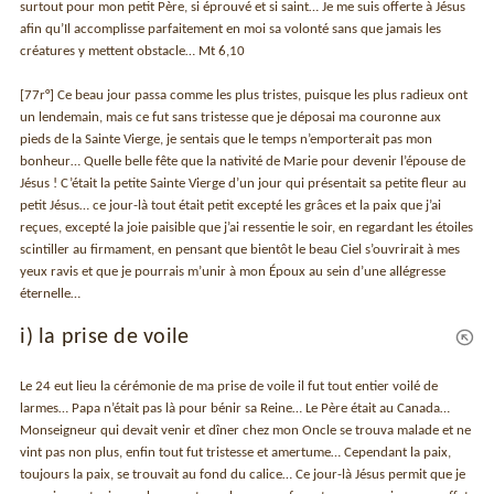
surtout pour mon petit Père, si éprouvé et si saint… Je me suis offerte à Jésus
afin qu’Il accomplisse parfaitement en moi sa volonté sans que jamais les
créatures y mettent obstacle… Mt 6,10
[77r°] Ce beau jour passa comme les plus tristes, puisque les plus radieux ont
un lendemain, mais ce fut sans tristesse que je déposai ma couronne aux
pieds de la Sainte Vierge, je sentais que le temps n’emporterait pas mon
bonheur… Quelle belle fête que la nativité de Marie pour devenir l’épouse de
Jésus ! C’était la petite Sainte Vierge d’un jour qui présentait sa petite fleur au
petit Jésus… ce jour-là tout était petit excepté les grâces et la paix que j’ai
reçues, excepté la joie paisible que j’ai ressentie le soir, en regardant les étoiles
scintiller au firmament, en pensant que bientôt le beau Ciel s’ouvrirait à mes
yeux ravis et que je pourrais m’unir à mon Époux au sein d’une allégresse
éternelle…
i) la prise de voile
Le 24 eut lieu la cérémonie de ma prise de voile il fut tout entier voilé de
larmes… Papa n’était pas là pour bénir sa Reine… Le Père était au Canada…
Monseigneur qui devait venir et dîner chez mon Oncle se trouva malade et ne
vint pas non plus, enfin tout fut tristesse et amertume… Cependant la paix,
toujours la paix, se trouvait au fond du calice… Ce jour-là Jésus permit que je