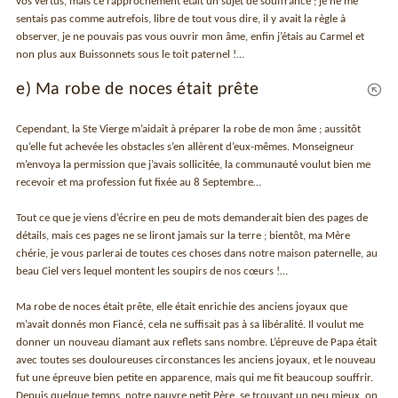
vos vertus, mais ce rapprochement était un sujet de souffrance ; je ne me
sentais pas comme autrefois, libre de tout vous dire, il y avait la règle à
observer, je ne pouvais pas vous ouvrir mon âme, enfin j’étais au Carmel et
non plus aux Buissonnets sous le toit paternel !…
e) Ma robe de noces était prête
Cependant, la Ste Vierge m’aidait à préparer la robe de mon âme ; aussitôt
qu’elle fut achevée les obstacles s’en allèrent d’eux-mêmes. Monseigneur
m’envoya la permission que j’avais sollicitée, la communauté voulut bien me
recevoir et ma profession fut fixée au 8 Septembre…
Tout ce que je viens d’écrire en peu de mots demanderait bien des pages de
détails, mais ces pages ne se liront jamais sur la terre ; bientôt, ma Mère
chérie, je vous parlerai de toutes ces choses dans notre maison paternelle, au
beau Ciel vers lequel montent les soupirs de nos cœurs !…
Ma robe de noces était prête, elle était enrichie des anciens joyaux que
m’avait donnés mon Fiancé, cela ne suffisait pas à sa libéralité. Il voulut me
donner un nouveau diamant aux reflets sans nombre. L’épreuve de Papa était
avec toutes ses douloureuses circonstances les anciens joyaux, et le nouveau
fut une épreuve bien petite en apparence, mais qui me fit beaucoup souffrir.
Depuis quelque temps, notre pauvre petit Père, se trouvant un peu mieux, on