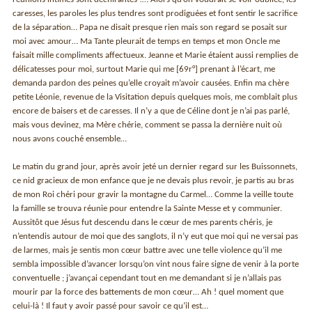
caresses, les paroles les plus tendres sont prodiguées et font sentir le sacrifice
de la séparation… Papa ne disait presque rien mais son regard se posait sur
moi avec amour… Ma Tante pleurait de temps en temps et mon Oncle me
faisait mille compliments affectueux. Jeanne et Marie étaient aussi remplies de
délicatesses pour moi, surtout Marie qui me [69r°] prenant à l’écart, me
demanda pardon des peines qu’elle croyait m’avoir causées. Enfin ma chère
petite Léonie, revenue de la Visitation depuis quelques mois, me comblait plus
encore de baisers et de caresses. Il n’y a que de Céline dont je n’ai pas parlé,
mais vous devinez, ma Mère chérie, comment se passa la dernière nuit où
nous avons couché ensemble…
Le matin du grand jour, après avoir jeté un dernier regard sur les Buissonnets,
ce nid gracieux de mon enfance que je ne devais plus revoir, je partis au bras
de mon Roi chéri pour gravir la montagne du Carmel… Comme la veille toute
la famille se trouva réunie pour entendre la Sainte Messe et y communier.
Aussitôt que Jésus fut descendu dans le cœur de mes parents chéris, je
n’entendis autour de moi que des sanglots, il n’y eut que moi qui ne versai pas
de larmes, mais je sentis mon cœur battre avec une telle violence qu’il me
sembla impossible d’avancer lorsqu’on vint nous faire signe de venir à la porte
conventuelle ; j’avançai cependant tout en me demandant si je n’allais pas
mourir par la force des battements de mon cœur… Ah ! quel moment que
celui-là ! Il faut y avoir passé pour savoir ce qu’il est…