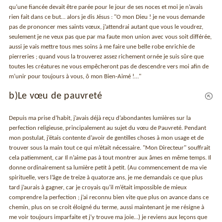
qu’une fiancée devait être parée pour le jour de ses noces et moi je n’avais
rien fait dans ce but… alors je dis Jésus : "O mon Dieu ! je ne vous demande
pas de prononcer mes saints vœux, j’attendrai autant que vous le voudrez,
seulement je ne veux pas que par ma faute mon union avec vous soit différée,
aussi je vais mettre tous mes soins à me faire une belle robe enrichie de
pierreries ; quand vous la trouverez assez richement ornée je suis sûre que
toutes les créatures ne vous empêcheront pas de descendre vers moi afin de
m’unir pour toujours à vous, ô mon Bien-Aimé !…"
b)Le vœu de pauvreté
Depuis ma prise d’habit, j’avais déjà reçu d’abondantes lumières sur la
perfection religieuse, principalement au sujet du vœu de Pauvreté. Pendant
mon postulat, j’étais contente d’avoir de gentilles choses à mon usage et de
trouver sous la main tout ce qui m’était nécessaire. "Mon Directeur" souffrait
cela patiemment, car Il n’aime pas à tout montrer aux âmes en même temps. Il
donne ordinairement sa lumière petit à petit. (Au commencement de ma vie
spirituelle, vers l’âge de treize à quatorze ans, je me demandais ce que plus
tard j’aurais à gagner, car je croyais qu’il m’était impossible de mieux
comprendre la perfection ; j’ai reconnu bien vite que plus on avance dans ce
chemin, plus on se croit éloigné du terme, aussi maintenant je me résigne à
me voir toujours imparfaite et j’y trouve ma joie…) je reviens aux leçons que