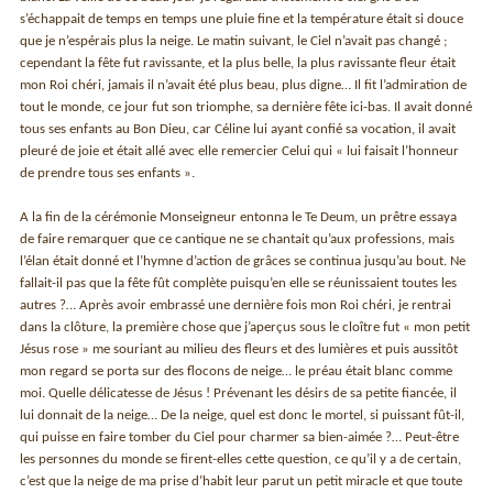
s’échappait de temps en temps une pluie fine et la température était si douce
que je n’espérais plus la neige. Le matin suivant, le Ciel n’avait pas changé ;
cependant la fête fut ravissante, et la plus belle, la plus ravissante fleur était
mon Roi chéri, jamais il n’avait été plus beau, plus digne… Il fit l’admiration de
tout le monde, ce jour fut son triomphe, sa dernière fête ici-bas. Il avait donné
tous ses enfants au Bon Dieu, car Céline lui ayant confié sa vocation, il avait
pleuré de joie et était allé avec elle remercier Celui qui « lui faisait l’honneur
de prendre tous ses enfants ».
A la fin de la cérémonie Monseigneur entonna le Te Deum, un prêtre essaya
de faire remarquer que ce cantique ne se chantait qu’aux professions, mais
l’élan était donné et l’hymne d’action de grâces se continua jusqu’au bout. Ne
fallait-il pas que la fête fût complète puisqu’en elle se réunissaient toutes les
autres ?… Après avoir embrassé une dernière fois mon Roi chéri, je rentrai
dans la clôture, la première chose que j’aperçus sous le cloître fut « mon petit
Jésus rose » me souriant au milieu des fleurs et des lumières et puis aussitôt
mon regard se porta sur des flocons de neige… le préau était blanc comme
moi. Quelle délicatesse de Jésus ! Prévenant les désirs de sa petite fiancée, il
lui donnait de la neige… De la neige, quel est donc le mortel, si puissant fût-il,
qui puisse en faire tomber du Ciel pour charmer sa bien-aimée ?… Peut-être
les personnes du monde se firent-elles cette question, ce qu’il y a de certain,
c’est que la neige de ma prise d’habit leur parut un petit miracle et que toute