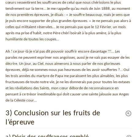
cœurs ressentirent les souffrances de celui que nous chérissions le plus
tendrement sur la terre… Je me rappelle qu’au mois de Juin 1888, au moment
de nos premières épreuves, je disais : « Je souffre beaucoup, mais je sens que
je puis encore supporter de plus grandes épreuves. » Je ne pensais pas alors à
celles qui m’étaient réservées… Je ne pensais pas que le 12 Février, un mois
après ma prise d’habit, notre Père chéri boirait à la plus amère, à la plus
humiliante de toutes les coupes…
Ah ! ce jour-là je n’ai pas dit pouvoir souffrir encore davantage !!!… Les
paroles ne peuvent exprimer nos angoisses, aussi je ne vais pas essayer de les
décrire. Un jour, au Ciel, nous aimerons à nous parler de nos glorieuses
épreuves, déjà ne sommes-nous pas heureuses de les avoir souffertes ?… Oui
les trois années du martyre de Papa me paraissent les plus aimables, les plus
fructueuses de toute notre vie, je ne les donnerais pas pour toutes les extases
et les révélations des Saints, mon cœur déborde de reconnaissance en
pensant à ce trésor inestimable qui doit causer une sainte jalousie aux Anges
de la Céleste cour…
3) Conclusion sur les fruits de
l’épreuve