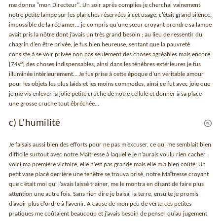
me donna "mon Directeur". Un soir après complies je cherchai vainement
notre petite lampe sur les planches réservées à cet usage, c’était grand silence,
impossible de la réclamer… je compris qu’une sœur croyant prendre sa lampe
avait pris la nôtre dont j’avais un très grand besoin ; au lieu de ressentir du
chagrin d’en être privée, je fus bien heureuse, sentant que la pauvreté
consiste à se voir privée non pas seulement des choses agréables mais encore
[74v°] des choses indispensables, ainsi dans les ténèbres extérieures je fus
illuminée intérieurement… Je fus prise à cette époque d’un véritable amour
pour les objets les plus laids et les moins commodes, ainsi ce fut avec joie que
je me vis enlever la jolie petite cruche de notre cellule et donner à sa place
une grosse cruche tout ébréchée…
c) L’humilité
Je faisais aussi bien des efforts pour ne pas m’excuser, ce qui me semblait bien
difficile surtout avec notre Maîtresse à laquelle je n’aurais voulu rien cacher ;
voici ma première victoire, elle n’est pas grande mais elle m’a bien coûté. Un
petit vase placé derrière une fenêtre se trouva brisé, notre Maîtresse croyant
que c’était moi qui l’avais laissé traîner, me le montra en disant de faire plus
attention une autre fois. Sans rien dire je baisai la terre, ensuite je promis
d’avoir plus d’ordre à l’avenir. A cause de mon peu de vertu ces petites
pratiques me coûtaient beaucoup et j’avais besoin de penser qu’au jugement