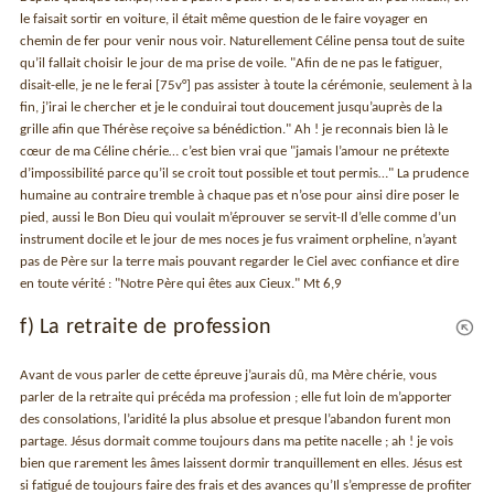
le faisait sortir en voiture, il était même question de le faire voyager en
chemin de fer pour venir nous voir. Naturellement Céline pensa tout de suite
qu’il fallait choisir le jour de ma prise de voile. "Afin de ne pas le fatiguer,
disait-elle, je ne le ferai [75v°] pas assister à toute la cérémonie, seulement à la
fin, j’irai le chercher et je le conduirai tout doucement jusqu’auprès de la
grille afin que Thérèse reçoive sa bénédiction." Ah ! je reconnais bien là le
cœur de ma Céline chérie… c’est bien vrai que "jamais l’amour ne prétexte
d’impossibilité parce qu’il se croit tout possible et tout permis…" La prudence
humaine au contraire tremble à chaque pas et n’ose pour ainsi dire poser le
pied, aussi le Bon Dieu qui voulait m’éprouver se servit-Il d’elle comme d’un
instrument docile et le jour de mes noces je fus vraiment orpheline, n’ayant
pas de Père sur la terre mais pouvant regarder le Ciel avec confiance et dire
en toute vérité : "Notre Père qui êtes aux Cieux." Mt 6,9
f) La retraite de profession
Avant de vous parler de cette épreuve j’aurais dû, ma Mère chérie, vous
parler de la retraite qui précéda ma profession ; elle fut loin de m’apporter
des consolations, l’aridité la plus absolue et presque l’abandon furent mon
partage. Jésus dormait comme toujours dans ma petite nacelle ; ah ! je vois
bien que rarement les âmes laissent dormir tranquillement en elles. Jésus est
si fatigué de toujours faire des frais et des avances qu’Il s’empresse de profiter