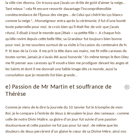
la ville s’en étonna. On trouva que j’avais un drôle de goût d’aimer la neige…
Tant mieux ! cela fit encore ressortir davantage l’incompréhensible
condescendance de l’Époux des vierges… de Celui qui chérit les Lys blancs
comme la neige !…Monseigneur entra après la cérémonie, il fut d’une bonté
toute paternelle pour moi. Je crois bien qu’il était fier de voir que j’avais
réussi, il disait à tout le monde que j’étais « sa petite fille ». A chaque fois
qu’elle revint depuis cette belle fête, sa Grandeur fut toujours bien bonne
pour moi, je me souviens surtout de sa visite à l’occasion du centenaire de N.
P. St Jean de la Croix. Il me prit la tête dans ses mains, me fit mille caresses de
toutes sortes, jamais je n’avais été aussi honorée ! En même temps le Bon Dieu
me fit penser aux caresses qu’Il voudra bien me prodiguer devant les anges et
les Saints et dont il me donnait une faible image dès ce monde, aussi la
consolation que je ressentis fut bien grande…
e) Passion de Mr Martin et souffrance de
Thérèse
Comme je viens de le dire la journée du 10 Janvier fut le triomphe de mon
Roi, je le compare à l’entrée de Jésus à Jérusalem le jour des rameaux ; comme
celle de notre Divin Maître, sa gloire d’un jour fut suivie d’une passion
douloureuse et cette passion ne fut pas pour lui seul ; de même que les
douleurs de Jésus percèrent d’un glaive le cœur de sa Divine Mère, ainsi nos