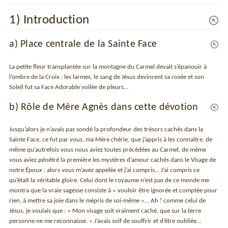
1) Introduction
a) Place centrale de la Sainte Face
La petite fleur transplantée sur la montagne du Carmel devait s’épanouir à
l’ombre de la Croix ; les larmes, le sang de Jésus devinrent sa rosée et son
Soleil fut sa Face Adorable voilée de pleurs…
b) Rôle de Mère Agnès dans cette dévotion
Jusqu’alors je n’avais pas sondé la profondeur des trésors cachés dans la
Sainte Face, ce fut par vous, ma Mère chérie, que j’appris à les connaître, de
même qu’autrefois vous nous aviez toutes précédées au Carmel, de même
vous aviez pénétré la première les mystères d’amour cachés dans le Visage de
notre Époux ; alors vous m’avez appelée et j’ai compris… J’ai compris ce
qu’était la véritable gloire. Celui dont le royaume n’est pas de ce monde me
montra que la vraie sagesse consiste à « vouloir être ignorée et comptée pour
rien, à mettre sa joie dans le mépris de soi-même »… Ah ! comme celui de
Jésus, je voulais que : « Mon visage soit vraiment caché, que sur la terre
personne ne me reconnaisse. » J’avais soif de souffrir et d’être oubliée…