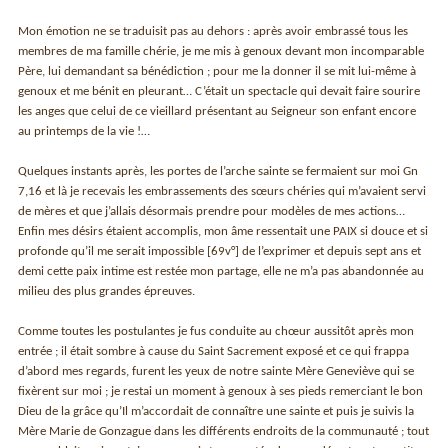
Mon émotion ne se traduisit pas au dehors : après avoir embrassé tous les
membres de ma famille chérie, je me mis à genoux devant mon incomparable
Père, lui demandant sa bénédiction ; pour me la donner il se mit lui-même à
genoux et me bénit en pleurant… C’était un spectacle qui devait faire sourire
les anges que celui de ce vieillard présentant au Seigneur son enfant encore
au printemps de la vie !…
Quelques instants après, les portes de l’arche sainte se fermaient sur moi Gn
7,16 et là je recevais les embrassements des sœurs chéries qui m’avaient servi
de mères et que j’allais désormais prendre pour modèles de mes actions…
Enfin mes désirs étaient accomplis, mon âme ressentait une PAIX si douce et si
profonde qu’il me serait impossible [69v°] de l’exprimer et depuis sept ans et
demi cette paix intime est restée mon partage, elle ne m’a pas abandonnée au
milieu des plus grandes épreuves.
Comme toutes les postulantes je fus conduite au chœur aussitôt après mon
entrée ; il était sombre à cause du Saint Sacrement exposé et ce qui frappa
d’abord mes regards, furent les yeux de notre sainte Mère Geneviève qui se
fixèrent sur moi ; je restai un moment à genoux à ses pieds remerciant le bon
Dieu de la grâce qu’Il m’accordait de connaître une sainte et puis je suivis la
Mère Marie de Gonzague dans les différents endroits de la communauté ; tout