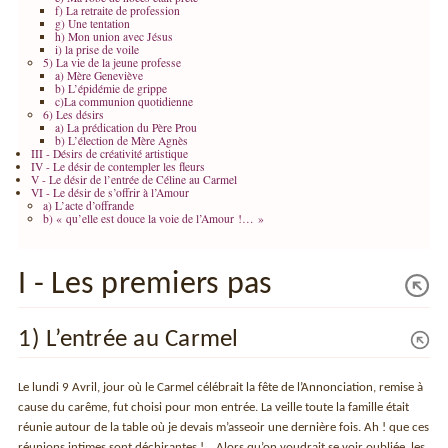
f) La retraite de profession
g) Une tentation
h) Mon union avec Jésus
i) la prise de voile
5) La vie de la jeune professe
a) Mère Geneviève
b) L’épidémie de grippe
c)La communion quotidienne
6) Les désirs
a) La prédication du Père Prou
b) L’élection de Mère Agnès
III - Désirs de créativité artistique
IV - Le désir de contempler les fleurs
V - Le désir de l’entrée de Céline au Carmel
VI - Le désir de s’offrir à l’Amour
a) L’acte d’offrande
b) « qu’elle est douce la voie de l’Amour !… »
I - Les premiers pas
1) L’entrée au Carmel
Le lundi 9 Avril, jour où le Carmel célébrait la fête de l’Annonciation, remise à
cause du carême, fut choisi pour mon entrée. La veille toute la famille était
réunie autour de la table où je devais m’asseoir une dernière fois. Ah ! que ces
réunions intimes sont déchirantes !… Alors qu’on voudrait se voir oubliée, les