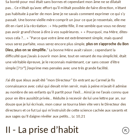
Sa bonté pour moi était sans bornes et cependant mon âme ne se dilatait
pas… Ce n’était qu’avec effort qu’il m’était possible de faire direction, n’étant
pas habituée à parler de mon âme je ne savais comment exprimer ce qui s’y
passait. Une bonne vieille mère comprit un jour ce que je ressentais, elle me
dit en riant à la récréation : « Ma petite fille, il me semble que vous ne devez
pas avoir grand’chose à dire à vos supérieures. » « Pourquoi, ma Mère, dites-
vous cela ?… » "Parce que votre âme est extrêmement simple, mais quand
vous serez parfaite, vous serez encore plus simple,
plus on s’approche du Bon
Dieu, plus on se simplifie.
" La bonne Mère avait raison ; cependant la
difficulté que j’avais à ouvrir mon âme, tout en venant de ma simplicité, était
une véritable épreuve, je le reconnais maintenant, car sans cesser d’être
simple [71r°] j’exprime mes pensées avec une très grande facilité.
J’ai dit que Jésus avait été "mon Directeur" En entrant au Carmel je fis
connaissance avec celui qui devait m’en servir, mais à peine m’avait-il admise
au nombre de ses enfants qu’il partit pour l’exil… Ainsi je ne l’avais connu que
pour en être aussitôt privée… Réduite à recevoir de lui une lettre par an, sur
douze que je lui écrivais, mon cœur se tourna bien vite vers le Directeur des
directeurs et ce fut Lui qui m’instruisit de cette science cachée aux savants et
aux sages qu’Il daigne révéler aux petits… Lc 10,21
II - La prise d’habit