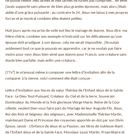
ne puisse retenir mes larmes et mes larmes ne furent pas comprises… en effet
j’avais supporté sans pleurer de bien plus grandes épreuves, mais alors j’étais
aidée d’une grâce puissante ; au contraire le 24, Jésus me laissa à mes propres
forces et je montrai combien elles étaient petites.
Huit jours après ma prise de voile eut lieu le mariage de Jeanne. Vous dire, ma
Mère chérie, combien son exemple m’instruisit sur les délicatesses qu’une
épouse doit prodiguer à son époux, cela me serait impossible ; j’écoutais
avidement tout ce que je pouvais en apprendre, car je ne voulais pas faire
moins pour mon Jésus bien-aimé que Jeanne pour Francis, une créature sans
doute bien parfaite, mais enfin une créature…
[77v°] Je m’amusai même à composer une lettre d’invitation afin de la
comparer à la sienne, voici comment elle était conçue :
Lettre d’Invitation aux Noces de sœur Thérèse de l’Enfant Jésus de la Sainte
Face : Le Dieu Tout-Puissant, Créateur du Ciel et de la terre, Souverain
Dominateur du Monde et la Très glorieuse Vierge Marie, Reine de la Cour
céleste, veulent bien vous faire part du Mariage de leur Auguste Fils, Jésus,
Roi des Rois et Seigneur des seigneurs, avec Mademoiselle Thérèse Martin,
maintenant Dame et Princesse des royaumes apportés en dot par son Divin
Époux, savoir : L’Enfance de Jésus et sa Passion, ses titres de noblesse étant :
de l’Enfant Jésus et de la Sainte Face. Monsieur Louis Martin, Propriétaire et