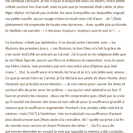
me semblait ravissant, je me croyais transportée dans un désert, notre petite
cellule surtout me charmait, mais la joie que je ressentais était calme, le plus
léger zéphyr ne faisait pas onduler les eaux tranquilles sur lesquelles voguait
ma petite nacelle, aucun nuage n’obscurcissait mon ciel d’azur… ah ! j’étais
pleinement récompensée de toutes mes épreuves… Avec quelle joie profonde
je répétais ces paroles : « C’est pour toujours, toujours que je suis ici !… »
Ce bonheur n’était pas éphémère, il ne devait point s’envoler avec « les
illusions des premiers jours. » Les illusions, le bon Dieu m’a fait la grâce de
n’en avoir AUCUNE en entrant au Carmel ; j’ai trouvé la vie religieuse telle que
je me l’étais figurée, aucun sacrifice ne m’étonna et cependant, vous le savez,
ma Mère chérie, mes premiers pas ont rencontré plus d’épines que (de)
roses !… Oui, la souffrance m’a tendu les bras et je m’y suis jetée avec amour…
Ce que je venais faire au Carmel, je l’ai déclaré aux pieds de Jésus-Hostie, dans
l’examen qui précéda ma profession : « je suis venue pour sauver les âmes et
surtout afin de prier pour les prêtres. » Lorsqu’on veut atteindre un but, il
faut en prendre les moyens ; Jésus me fit comprendre que c’était par la croix
qu’Il voulait me donner des âmes et mon attrait pour la souffrance grandit à
mesure que la souffrance augmentait. Pendant cinq années cette voie fut la
mienne ; mais [70r°] à l’extérieur, rien ne traduisait ma souffrance d’autant
plus douloureuse que j’étais seule à la connaître. Ah ! quelle surprise à la fin
du monde nous aurons en lisant l’histoire des âmes !… Qu’il y aura de
personnes étonnées en voyant la voie par laquelle la mienne a été conduite…