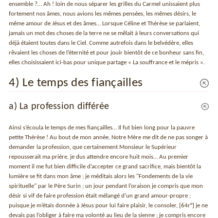
ensemble ?… Ah ! loin de nous séparer les grilles du Carmel unissaient plus
fortement nos âmes, nous avions les mêmes pensées, les mêmes désirs, le
même amour de Jésus et des âmes… Lorsque Céline et Thérèse se parlaient,
jamais un mot des choses de la terre ne se mêlait à leurs conversations qui
déjà étaient toutes dans le Ciel. Comme autrefois dans le belvédère, elles
rêvaient les choses de l’éternité et pour jouir bientôt de ce bonheur sans fin,
elles choisissaient ici-bas pour unique partage « La souffrance et le mépris ».
4) Le temps des fiançailles
a) La profession différée
Ainsi s’écoula le temps de mes fiançailles… Il fut bien long pour la pauvre
petite Thérèse ! Au bout de mon année, Notre Mère me dit de ne pas songer à
demander la profession, que certainement Monsieur le Supérieur
repousserait ma prière, je dus attendre encore huit mois… Au premier
moment il me fut bien difficile d’accepter ce grand sacrifice, mais bientôt la
lumière se fit dans mon âme ; je méditais alors les "Fondements de la vie
spirituelle" par le Père Surin ; un jour pendant l’oraison je compris que mon
désir si vif de faire profession était mélangé d’un grand amour-propre ;
puisque je m’étais donnée à Jésus pour lui faire plaisir, le consoler, [64r°] je ne
devais pas l’obliger à faire ma volonté au lieu de la sienne ; je compris encore