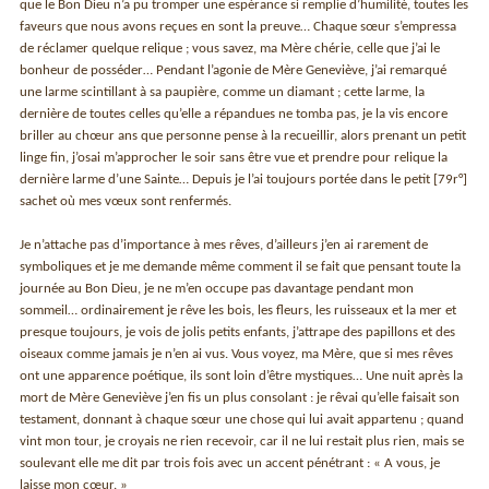
que le Bon Dieu n’a pu tromper une espérance si remplie d’humilité, toutes les
faveurs que nous avons reçues en sont la preuve… Chaque sœur s’empressa
de réclamer quelque relique ; vous savez, ma Mère chérie, celle que j’ai le
bonheur de posséder… Pendant l’agonie de Mère Geneviève, j’ai remarqué
une larme scintillant à sa paupière, comme un diamant ; cette larme, la
dernière de toutes celles qu’elle a répandues ne tomba pas, je la vis encore
briller au chœur ans que personne pense à la recueillir, alors prenant un petit
linge fin, j’osai m’approcher le soir sans être vue et prendre pour relique la
dernière larme d’une Sainte… Depuis je l’ai toujours portée dans le petit [79r°]
sachet où mes vœux sont renfermés.
Je n’attache pas d’importance à mes rêves, d’ailleurs j’en ai rarement de
symboliques et je me demande même comment il se fait que pensant toute la
journée au Bon Dieu, je ne m’en occupe pas davantage pendant mon
sommeil… ordinairement je rêve les bois, les fleurs, les ruisseaux et la mer et
presque toujours, je vois de jolis petits enfants, j’attrape des papillons et des
oiseaux comme jamais je n’en ai vus. Vous voyez, ma Mère, que si mes rêves
ont une apparence poétique, ils sont loin d’être mystiques… Une nuit après la
mort de Mère Geneviève j’en fis un plus consolant : je rêvai qu’elle faisait son
testament, donnant à chaque sœur une chose qui lui avait appartenu ; quand
vint mon tour, je croyais ne rien recevoir, car il ne lui restait plus rien, mais se
soulevant elle me dit par trois fois avec un accent pénétrant : « A vous, je
laisse mon cœur. »