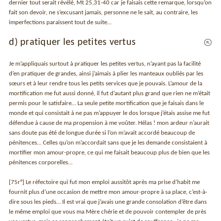
dernier tout serait révélé, Mt 25,31-40 car je faisais cette remarque, lorsqu’on
fait son devoir, ne s’excusant jamais, personne ne le sait, au contraire, les
imperfections paraissent tout de suite…
d) pratiquer les petites vertus
Je m’appliquais surtout à pratiquer les petites vertus, n’ayant pas la facilité
d’en pratiquer de grandes, ainsi j’aimais à plier les manteaux oubliés par les
sœurs et à leur rendre tous les petits services que je pouvais. L’amour de la
mortification me fut aussi donné, il fut d’autant plus grand que rien ne m’était
permis pour le satisfaire… La seule petite mortification que je faisais dans le
monde et qui consistait à ne pas m’appuyer le dos lorsque j’étais assise me fut
défendue à cause de ma propension à me voûter. Hélas ! mon ardeur n’aurait
sans doute pas été de longue durée si l’on m’avait accordé beaucoup de
pénitences… Celles qu’on m’accordait sans que je les demande consistaient à
mortifier mon amour-propre, ce qui me faisait beaucoup plus de bien que les
pénitences corporelles…
[75r°] Le réfectoire qui fut mon emploi aussitôt après ma prise d’habit me
fournit plus d’une occasion de mettre mon amour-propre à sa place, c’est-à-
dire sous les pieds… Il est vrai que j’avais une grande consolation d’être dans
le même emploi que vous ma Mère chérie et de pouvoir contempler de près