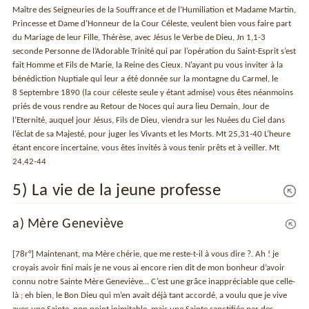
Maître des Seigneuries de la Souffrance et de l’Humiliation et Madame Martin,
Princesse et Dame d’Honneur de la Cour Céleste, veulent bien vous faire part
du Mariage de leur Fille, Thérèse, avec Jésus le Verbe de Dieu, Jn 1,1-3
seconde Personne de l’Adorable Trinité qui par l’opération du Saint-Esprit s’est
fait Homme et Fils de Marie, la Reine des Cieux. N’ayant pu vous inviter à la
bénédiction Nuptiale qui leur a été donnée sur la montagne du Carmel, le
8 Septembre 1890 (la cour céleste seule y étant admise) vous êtes néanmoins
priés de vous rendre au Retour de Noces qui aura lieu Demain, Jour de
l’Eternité, auquel jour Jésus, Fils de Dieu, viendra sur les Nuées du Ciel dans
l’éclat de sa Majesté, pour juger les Vivants et les Morts. Mt 25,31-40 L’heure
étant encore incertaine, vous êtes invités à vous tenir prêts et à veiller. Mt
24,42-44
5) La vie de la jeune professe
a) Mère Geneviève
[78r°] Maintenant, ma Mère chérie, que me reste-t-il à vous dire ?. Ah ! je
croyais avoir fini mais je ne vous ai encore rien dit de mon bonheur d’avoir
connu notre Sainte Mère Geneviève… C’est une grâce inappréciable que celle-
là ; eh bien, le Bon Dieu qui m’en avait déjà tant accordé, a voulu que je vive