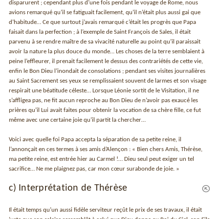
disparurent ; cependant plus d’une fois pendant le voyage de Rome, nous
avions remarqué qu’il se fatiguait facilement, qu’il n’était plus aussi gai que
d’habitude… Ce que surtout j’avais remarqué c’était les progrès que Papa
faisait dans la perfection ; à l’exemple de Saint François de Sales, il était
parvenu à se rendre maître de sa vivacité naturelle au point qu’il paraissait
avoir la nature la plus douce du monde… Les choses de la terre semblaient à
peine l’effleurer, il prenait facilement le dessus des contrariétés de cette vie,
enfin le Bon Dieu l’inondait de consolations ; pendant ses visites journalières
au Saint Sacrement ses yeux se remplissaient souvent de larmes et son visage
respirait une béatitude céleste… Lorsque Léonie sortit de le Visitation, il ne
s’affligea pas, ne fit aucun reproche au Bon Dieu de n’avoir pas exaucé les
prières qu’il Lui avait faites pour obtenir la vocation de sa chère fille, ce fut
même avec une certaine joie qu’il partit la chercher…
Voici avec quelle foi Papa accepta la séparation de sa petite reine, il
l’annonçait en ces termes à ses amis d’Alençon : « Bien chers Amis, Thérèse,
ma petite reine, est entrée hier au Carmel !… Dieu seul peut exiger un tel
sacrifice… Ne me plaignez pas, car mon cœur surabonde de joie. »
c) Interprétation de Thérèse
Il était temps qu’un aussi fidèle serviteur reçût le prix de ses travaux, il était