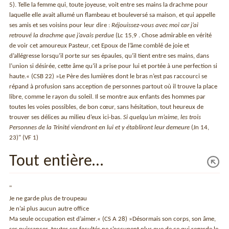
5). Telle la femme qui, toute joyeuse, voit entre ses mains la drachme pour
laquelle elle avait allumé un flambeau et bouleversé sa maison, et qui appelle
ses amis et ses voisins pour leur dire :
Réjouissez-vous avec moi car j’ai
retrouvé la drachme que j’avais perdue
(Lc 15,9 . Chose admirable en vérité
de voir cet amoureux Pasteur, cet Epoux de l’âme comblé de joie et
d’allégresse lorsqu’il porte sur ses épaules, qu’il tient entre ses mains, dans
l’union si désirée, cette âme qu’il a prise pour lui et portée à une perfection si
haute.« (CSB 22) »Le Père des lumières dont le bras n’est pas raccourci se
répand à profusion sans acception de personnes partout où il trouve la place
libre, comme le rayon du soleil. Il se montre aux enfants des hommes par
toutes les voies possibles, de bon cœur, sans hésitation, tout heureux de
trouver ses délices au milieu d’eux ici-bas.
Si quelqu’un m’aime, les trois
Personnes de la Trinité viendront en lui et y établiront leur demeure
(Jn 14,
23)" (VF 1)
Tout entière…
"
Je ne garde plus de troupeau
Je n’ai plus aucun autre office
Ma seule occupation est d’aimer.« (CS A 28) »Désormais son corps, son âme,