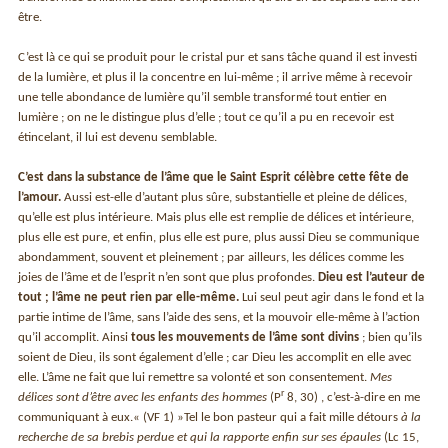
être.
C’est là ce qui se produit pour le cristal pur et sans tâche quand il est investi
de la lumière, et plus il la concentre en lui-même ; il arrive même à recevoir
une telle abondance de lumière qu’il semble transformé tout entier en
lumière ; on ne le distingue plus d’elle ; tout ce qu’il a pu en recevoir est
étincelant, il lui est devenu semblable.
C’est dans la substance de l’âme que le Saint Esprit célèbre cette fête de
l’amour.
Aussi est-elle d’autant plus sûre, substantielle et pleine de délices,
qu’elle est plus intérieure. Mais plus elle est remplie de délices et intérieure,
plus elle est pure, et enfin, plus elle est pure, plus aussi Dieu se communique
abondamment, souvent et pleinement ; par ailleurs, les délices comme les
joies de l’âme et de l’esprit n’en sont que plus profondes.
Dieu est l’auteur de
tout ; l’âme ne peut rien par elle-même.
Lui seul peut agir dans le fond et la
partie intime de l’âme, sans l’aide des sens, et la mouvoir elle-même à l’action
qu’il accomplit. Ainsi
tous les mouvements de l’âme sont divins
; bien qu’ils
soient de Dieu, ils sont également d’elle ; car Dieu les accomplit en elle avec
elle. L’âme ne fait que lui remettre sa volonté et son consentement.
Mes
r
délices sont d’être avec les enfants des hommes
(P
8, 30) , c’est-à-dire en me
communiquant à eux.« (VF 1) »Tel le bon pasteur qui a fait mille détours
à la
recherche de sa brebis perdue et qui la rapporte enfin sur ses épaules
(Lc 15,