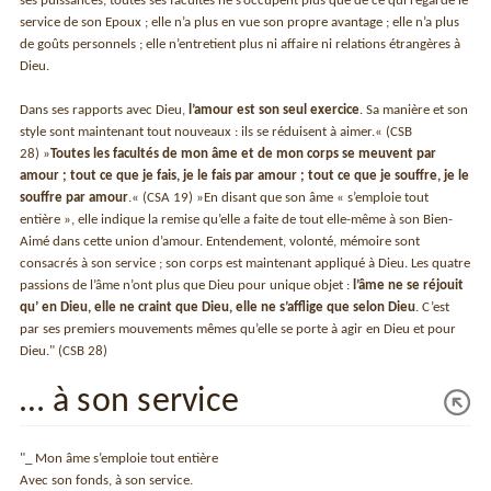
ses puissances, toutes ses facultés ne s’occupent plus que de ce qui regarde le
service de son Epoux ; elle n’a plus en vue son propre avantage ; elle n’a plus
de goûts personnels ; elle n’entretient plus ni affaire ni relations étrangères à
Dieu.
Dans ses rapports avec Dieu,
l’amour est son seul exercice
. Sa manière et son
style sont maintenant tout nouveaux : ils se réduisent à aimer.« (CSB
28) »
Toutes les facultés de mon âme et de mon corps se meuvent par
amour ; tout ce que je fais, je le fais par amour ; tout ce que je souffre, je le
souffre par amour
.« (CSA 19) »En disant que son âme « s’emploie tout
entière », elle indique la remise qu’elle a faite de tout elle-même à son Bien-
Aimé dans cette union d’amour. Entendement, volonté, mémoire sont
consacrés à son service ; son corps est maintenant appliqué à Dieu. Les quatre
passions de l’âme n’ont plus que Dieu pour unique objet :
l’âme ne se réjouit
qu’ en Dieu, elle ne craint que Dieu, elle ne s’afflige que selon Dieu
. C’est
par ses premiers mouvements mêmes qu’elle se porte à agir en Dieu et pour
Dieu." (CSB 28)
… à son service
"_ Mon âme s’emploie tout entière
Avec son fonds, à son service.