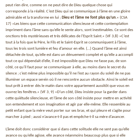
peut rien dire, comme on ne peut dire de Dieu quelque chose qui
corresponde à la réalité. C’est Dieu qui se communique à l’âme en une gloire
admirable et la transforme en lui ;
Dieu et l’âme ne font plus qu’un
.« (CSA
17) »Les biens que cette communication silencieuse et cette contemplation
impriment dans l’âme sans qu’elle le sente alors, sont inestimables. Ce sont des
onctions très mystérieuses et très délicates de l’Esprit Saint.« (VF 3,8) »C’est
tout à la fois que le Père, le Fils et le Saint-Esprit se communiquent à l’âme,
tous les trois sont lumière et feu d’amour en elle. (…) Quand l’âme est ainsi
détachée de tout, qu’elle est dans un dénuement complet et qu’elle a accompli
tout ce qui dépendait d’elle, il est impossible que Dieu ne fasse pas, de son
côté, ce qu’il faut pour se communiquer à elle, au moins dans le secret du
silence ; c’est même plus impossible qu’il ne l’est au rayon du soleil de ne pas
illuminer un espace serein où il ne rencontre aucun obstacle. Ainsi le soleil est
tout prêt à entrer dès le matin dans votre appartement aussitôt que vous en
ouvrez les fenêtres.« (VF 3, 9) »D’un côté, Dieu insiste pour la garder dans
cette quiétude silencieuse, et l’âme de son côté insiste pour mettre en activité
son entendement et son imagination et agir par elle-même. Elle ressemble au
petit enfant que la mère veut porter sur ses bras, et qui pleure et s’agite pour
marcher à pied ; aussi n’avance-t-il pas et empêche-t-il sa mère d’avancer.
L’âme doit donc considérer que si dans cette solitude elle ne sent pas qu’elle
avance ou qu’elle agisse, elle avance néanmoins beaucoup plus que si elle