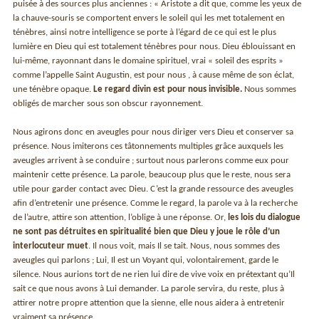
puisée à des sources plus anciennes : « Aristote a dit que, comme les yeux de
la chauve-souris se comportent envers le soleil qui les met totalement en
ténèbres, ainsi notre intelligence se porte à l’égard de ce qui est le plus
lumière en Dieu qui est totalement ténèbres pour nous. Dieu éblouissant en
lui-même, rayonnant dans le domaine spirituel, vrai « soleil des esprits »
comme l’appelle Saint Augustin, est pour nous , à cause même de son éclat,
une ténèbre opaque.
Le regard divin est pour nous invisible.
Nous sommes
obligés de marcher sous son obscur rayonnement.
Nous agirons donc en aveugles pour nous diriger vers Dieu et conserver sa
présence. Nous imiterons ces tâtonnements multiples grâce auxquels les
aveugles arrivent à se conduire ; surtout nous parlerons comme eux pour
maintenir cette présence. La parole, beaucoup plus que le reste, nous sera
utile pour garder contact avec Dieu. C’est la grande ressource des aveugles
afin d’entretenir une présence. Comme le regard, la parole va à la recherche
de l’autre, attire son attention, l’oblige à une réponse. Or,
les lois du dialogue
ne sont pas détruites en spiritualité bien que Dieu y joue le rôle d’un
interlocuteur muet
. Il nous voit, mais Il se tait. Nous, nous sommes des
aveugles qui parlons ; Lui, Il est un Voyant qui, volontairement, garde le
silence. Nous aurions tort de ne rien lui dire de vive voix en prétextant qu’Il
sait ce que nous avons à Lui demander. La parole servira, du reste, plus à
attirer notre propre attention que la sienne, elle nous aidera à entretenir
vraiment sa présence.