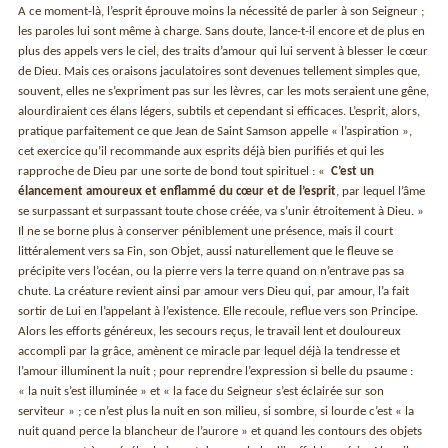
A ce moment-là, l’esprit éprouve moins la nécessité de parler à son Seigneur ;
les paroles lui sont même à charge. Sans doute, lance-t-il encore et de plus en
plus des appels vers le ciel, des traits d’amour qui lui servent à blesser le cœur
de Dieu. Mais ces oraisons jaculatoires sont devenues tellement simples que,
souvent, elles ne s’expriment pas sur les lèvres, car les mots seraient une gêne,
alourdiraient ces élans légers, subtils et cependant si efficaces. L’esprit, alors,
pratique parfaitement ce que Jean de Saint Samson appelle « l’aspiration »,
cet exercice qu’il recommande aux esprits déjà bien purifiés et qui les
rapproche de Dieu par une sorte de bond tout spirituel : «
C’est un
élancement amoureux et enflammé du cœur et de l’esprit
, par lequel l’âme
se surpassant et surpassant toute chose créée, va s’unir étroitement à Dieu. »
Il ne se borne plus à conserver péniblement une présence, mais il court
littéralement vers sa Fin, son Objet, aussi naturellement que le fleuve se
précipite vers l’océan, ou la pierre vers la terre quand on n’entrave pas sa
chute. La créature revient ainsi par amour vers Dieu qui, par amour, l’a fait
sortir de Lui en l’appelant à l’existence. Elle recoule, reflue vers son Principe.
Alors les efforts généreux, les secours reçus, le travail lent et douloureux
accompli par la grâce, amènent ce miracle par lequel déjà la tendresse et
l’amour illuminent la nuit ; pour reprendre l’expression si belle du psaume :
« la nuit s’est illuminée » et « la face du Seigneur s’est éclairée sur son
serviteur » ; ce n’est plus la nuit en son milieu, si sombre, si lourde c’est « la
nuit quand perce la blancheur de l’aurore » et quand les contours des objets