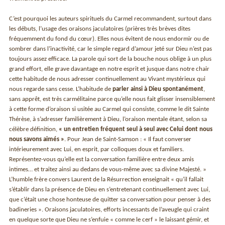
C’est pourquoi les auteurs spirituels du Carmel recommandent, surtout dans
les débuts, l’usage des oraisons jaculatoires (prières très brèves dites
fréquemment du fond du cœur). Elles nous évitent de nous endormir ou de
sombrer dans l’inactivité, car le simple regard d’amour jeté sur Dieu n’est pas
toujours assez efficace. La parole qui sort de la bouche nous oblige à un plus
grand effort, elle grave davantage en notre esprit et jusque dans notre chair
cette habitude de nous adresser continuellement au Vivant mystérieux qui
nous regarde sans cesse. L’habitude de
parler ainsi à Dieu spontanément
,
sans apprêt, est très carmélitaine parce qu’elle nous fait glisser insensiblement
à cette forme d’oraison si usitée au Carmel qui consiste, comme le dit Sainte
Thérèse, à s’adresser familièrement à Dieu, l’oraison mentale étant, selon sa
célèbre définition,
« un entretien fréquent seul à seul avec Celui dont nous
nous savons aimés »
. Pour Jean de Saint-Samson : « Il faut converser
intérieurement avec Lui, en esprit, par colloques doux et familiers.
Représentez-vous qu’elle est la conversation familière entre deux amis
intimes… et traitez ainsi au dedans de vous-même avec sa divine Majesté. »
L’humble frère convers Laurent de la Résurrection enseignait « qu’il fallait
s’établir dans la présence de Dieu en s’entretenant continuellement avec Lui,
que c’était une chose honteuse de quitter sa conversation pour penser à des
badineries ». Oraisons jaculatoires, efforts incessants de l’aveugle qui craint
en quelque sorte que Dieu ne s’enfuie « comme le cerf » le laissant gémir, et