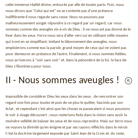
cette immense réalité divine, entourés par elle de toutes parts. Puis, nous
nous dirons que "Celui qui est" ne se contente pas d’une présence
indifférente Il nous regarde sans cesse. Nous ne pouvons pas
malheureusement songer répondre à ce regard par un regard, car nous
sommes comme des aveugles vis-à-vis de Dieu ; il ne nous est pas donné de le
fixer dans les yeux. Force nous sera d’aller vers Lui en utilisant mille moyens
qui iront en se simplifiant. Imitant le tâtonnement des aveugles, nous
emploierons comme eux la parole, grand moyen de ceux qui ne voient pas
pour demeurer en présence de l’autre. Finalement, si nous sommes fidèles,
nous arriverons à "voir sans voir" et, dans la pénombre de la foi, la face de
Dieu s’illuminera pour nous.
II - Nous sommes aveugles !
Impossible de considérer Dieu les yeux dans les yeux , de rencontrer son
regard une fois pour toutes et puis de ne plus le quitter, fascinés par son
éclat ; et cependant c’est ainsi que les choses se passeraient si nous pouvions
le voir à visage découvert ; nous resterions fixés dans la vision sans avoir la
moindre velléité de baisser les yeux et de nous reprendre. Mais sur terre nous
ne voyons la divinité qu’en énigme et par ses rayons réfléchis dans le miroir.
C’est la doctrine largement exposée par Saint Jean de la Croix et, du reste,