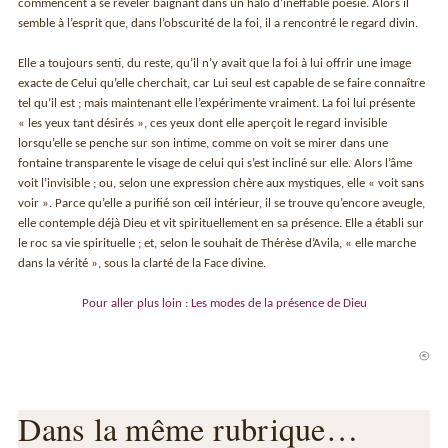
commencent à se révéler baignant dans un halo d’ineffable poésie. Alors il
semble à l’esprit que, dans l’obscurité de la foi, il a rencontré le regard divin.
Elle a toujours senti, du reste, qu’il n’y avait que la foi à lui offrir une image
exacte de Celui qu’elle cherchait, car Lui seul est capable de se faire connaître
tel qu’il est ; mais maintenant elle l’expérimente vraiment. La foi lui présente
« les yeux tant désirés », ces yeux dont elle aperçoit le regard invisible
lorsqu’elle se penche sur son intime, comme on voit se mirer dans une
fontaine transparente le visage de celui qui s’est incliné sur elle. Alors l’âme
voit l’invisible ; ou, selon une expression chère aux mystiques, elle « voit sans
voir ». Parce qu’elle a purifié son œil intérieur, il se trouve qu’encore aveugle,
elle contemple déjà Dieu et vit spirituellement en sa présence. Elle a établi sur
le roc sa vie spirituelle ; et, selon le souhait de Thérèse d’Avila, « elle marche
dans la vérité », sous la clarté de la Face divine.
Pour aller plus loin : Les modes de la présence de Dieu
Dans la même rubrique…