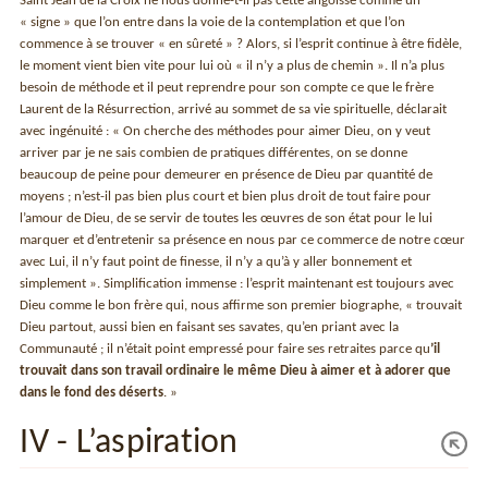
Saint Jean de la Croix ne nous donne-t-il pas cette angoisse comme un
« signe » que l’on entre dans la voie de la contemplation et que l’on
commence à se trouver « en sûreté » ? Alors, si l’esprit continue à être fidèle,
le moment vient bien vite pour lui où « il n’y a plus de chemin ». Il n’a plus
besoin de méthode et il peut reprendre pour son compte ce que le frère
Laurent de la Résurrection, arrivé au sommet de sa vie spirituelle, déclarait
avec ingénuité : « On cherche des méthodes pour aimer Dieu, on y veut
arriver par je ne sais combien de pratiques différentes, on se donne
beaucoup de peine pour demeurer en présence de Dieu par quantité de
moyens ; n’est-il pas bien plus court et bien plus droit de tout faire pour
l’amour de Dieu, de se servir de toutes les œuvres de son état pour le lui
marquer et d’entretenir sa présence en nous par ce commerce de notre cœur
avec Lui, il n’y faut point de finesse, il n’y a qu’à y aller bonnement et
simplement ». Simplification immense : l’esprit maintenant est toujours avec
Dieu comme le bon frère qui, nous affirme son premier biographe, « trouvait
Dieu partout, aussi bien en faisant ses savates, qu’en priant avec la
Communauté ; il n’était point empressé pour faire ses retraites parce qu
’il
trouvait dans son travail ordinaire le même Dieu à aimer et à adorer que
dans le fond des déserts
. »
IV - L’aspiration