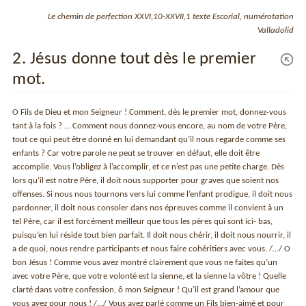
Le chemin de perfection XXVI,10-XXVII,1 texte Escorial, numérotation
Valladolid
2. Jésus donne tout dès le premier
mot.
O Fils de Dieu et mon Seigneur ! Comment, dès le premier mot, donnez-vous
tant à la fois ? … Comment nous donnez-vous encore, au nom de votre Père,
tout ce qui peut être donné en lui demandant qu’il nous regarde comme ses
enfants ? Car votre parole ne peut se trouver en défaut, elle doit être
accomplie. Vous l’obligez à l’accomplir, et ce n’est pas une petite charge. Dès
lors qu’il est notre Père, il doit nous supporter pour graves que soient nos
offenses. Si nous nous tournons vers lui comme l’enfant prodigue, il doit nous
pardonner, il doit nous consoler dans nos épreuves comme il convient à un
tel Père, car il est forcément meilleur que tous les pères qui sont ici- bas,
puisqu’en lui réside tout bien parfait. Il doit nous chérir, il doit nous nourrir, il
a de quoi, nous rendre participants et nous faire cohéritiers avec vous. /…/ O
bon Jésus ! Comme vous avez montré clairement que vous ne faites qu’un
avec votre Père, que votre volonté est la sienne, et la sienne la vôtre ! Quelle
clarté dans votre confession, ô mon Seigneur ! Qu’il est grand l’amour que
vous avez pour nous ! /…/ Vous avez parlé comme un Fils bien-aimé et pour