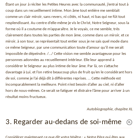
Étant un jour à réciter les Petites Heures avec la communauté, j’entrai tout à
coup dans un recueillement intime. Mon âme tout entière me semblait
comme un clair miroir, sans revers, ni côtés, ni haut, ni bas qui ne fût tout
resplendissant. Au centre d’elle-même je vis le Christ, Notre Seigneur, sous la
forme où il a coutume de m’apparaître. Je le voyais, ce me semble, très
clairement dans toutes les parties de mon âme, comme dans un miroir, et ce
miroir, à son tour, se représentait tout entier sous je ne sais quel mode dans
ce même Seigneur, par une communication toute d’amour qu’il me serait
impossible de dépeindre. /…/ Cette vision me semble avantageuse pour les
personnes adonnées au recueillement intérieur. Elle leur apprend à
considérer le Seigneur au plus intime de leur âme. Par là, on s’attache
davantage à Lui, et l’on retire beaucoup plus de fruit qu’en le considérant hors
de soi, comme je l’ai déjà dit à différentes reprises. … Cette méthode est
incomparablement la meilleure. Point n’est besoin d’aller au ciel, ni d’aller
hors de nous-mêmes. Ce serait se fatiguer et distraire l’âme pour arriver à un
résultat moins fructueux.
Autobiographie, chapitre XL
3. Regarder au-dedans de soi-même
Considérez maintenant ce que dit votre Maître : « Notre Père qui êtes aux