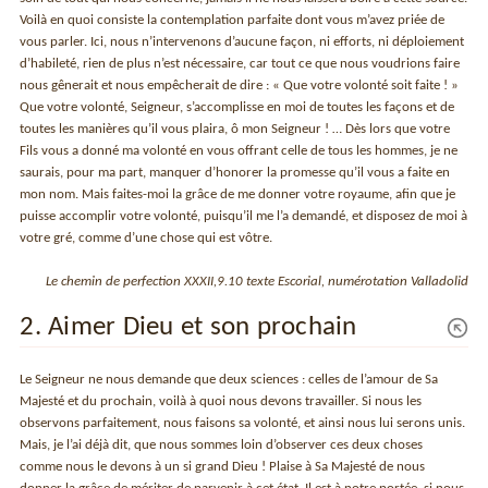
Voilà en quoi consiste la contemplation parfaite dont vous m’avez priée de
vous parler. Ici, nous n’intervenons d’aucune façon, ni efforts, ni déploiement
d’habileté, rien de plus n’est nécessaire, car tout ce que nous voudrions faire
nous gênerait et nous empêcherait de dire : « Que votre volonté soit faite ! »
Que votre volonté, Seigneur, s’accomplisse en moi de toutes les façons et de
toutes les manières qu’il vous plaira, ô mon Seigneur ! … Dès lors que votre
Fils vous a donné ma volonté en vous offrant celle de tous les hommes, je ne
saurais, pour ma part, manquer d’honorer la promesse qu’il vous a faite en
mon nom. Mais faites-moi la grâce de me donner votre royaume, afin que je
puisse accomplir votre volonté, puisqu’il me l’a demandé, et disposez de moi à
votre gré, comme d’une chose qui est vôtre.
Le chemin de perfection XXXII,9.10 texte Escorial, numérotation Valladolid
2. Aimer Dieu et son prochain
Le Seigneur ne nous demande que deux sciences : celles de l’amour de Sa
Majesté et du prochain, voilà à quoi nous devons travailler. Si nous les
observons parfaitement, nous faisons sa volonté, et ainsi nous lui serons unis.
Mais, je l’ai déjà dit, que nous sommes loin d’observer ces deux choses
comme nous le devons à un si grand Dieu ! Plaise à Sa Majesté de nous