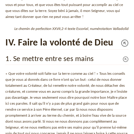
vous et pour tous, et que vous êtes tout puissant pour accomplir au ciel ce
que vous dites sur la terre. Soyez béni à jamais, ô mon Seigneur, vous qui
aimez tant donner que rien ne peut vous arrêter !
Le chemin de perfection XXVII,2-4 texte Escorial, numérotation Valladolid
IV. Faire la volonté de Dieu
1. Se mettre entre ses mains
« Que votre volonté soit faite sur la terre comme au ciel ! » Tous les conseils
que je vous ai donnés dans ce livre n’ont qu’un but : celui de nous donner
totalement au Créateur, de lui remettre notre volonté, de nous détacher des
créatures, et comme vous en aurez compris la grande importance, je n’insiste
pas davantage. Je veux seulement vous dire pourquoi notre bon Maître place
ici ces paroles. Il sait qu’il n’y a pas de plus grand gain pour nous que de
rendre ce service à son Père éternel, car par là nous nous disposons
promptement à arriver au terme du chemin, et à boire l’eau vive de la source
dont nous avons parlé. Si nous ne nous donnons pas complètement au
Seigneur, et ne nous mettons pas entre ses mains pour qu’il prenne lui-même
soin de tout qui nous concerne, jamais il ne nous laissera boire à cette source.