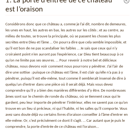
1. La porte d’entrée de ce château
est l’oraison
Considérons donc que ce château a, comme je l’ai dit, nombre de demeures,
les unes en haut, les autres en bas, les autres sur les côtés ; et au centre, au
milieu de toutes, se trouve la principale, où se passent les choses les plus
secrètes entre Dieu et l’âme … On pourra dire que cela semble impossible, et
qu’il est bon de ne pas scandaliser les faibles … Je sais que ceux qui n’y
croiraient point n’en auront pas l’expérience, car Dieu tient beaucoup à ce
qu’on ne limite pas ses œuvres. … Pour revenir à notre bel et délicieux
château, nous devons voir comment nous pourrons y pénétrer. J’ai l’air de
dire une sottise : puisque ce château est l’âme, il est clair qu’elle n’a pas à y
pénétrer, puisqu’il est elle-même, tout comme il semblerait insensé de dire à
quelqu’un d’entrer dans une pièce où il serait déjà. Mais vous devez
comprendre qu’il y a bien des manières différentes d’y être. De nombreuses
âmes sont sur le chemin de ronde du château, où se tiennent ceux qui le
gardent, peu leur importe de pénétrer l’intérieur, elles ne savent pas ce qu’on
trouve en un lieu si précieux, ni qui l’habite, ni les salles qu’il comporte. Vous
avez sans doute déjà vu certains livres d’oraison conseiller à l’âme d’entrer en
elle-même. Or, c’est précisément ce dont il s’agit. … Car autant que je puis le
comprendre, la porte d’entrée de ce château est l’oraison…