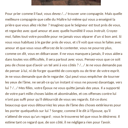
Pour prier comme il faut, vous devez /…/ trouver une compagnie. Mais quelle
meilleure compagnie que celle du Maître lui-même qui vous a enseigné la
prière que vous allez réciter ? Imaginez que le Seigneur est tout prés de vous,
et regardez avec quel amour et avec quelle humilité il vous instruit. Croyez-
moi, faites tout votre possible pour ne jamais vous séparer d’un si bon ami. Si
vous vous habituez à le garder près de vous, et s’il voit que vous le faites avec
amour et que vous vous efforcez de le contenter, vous ne pourrez plus,
comme on dit, vous en débarrasser. Il ne vous manquera jamais, il vous aidera
dans toutes vos difficultés, il sera partout avec vous. Pensez-vous que ce soit
peu de chose que d’avoir un tel ami à vos côtés ? /…/ Je ne vous demande pas
de penser à lui, ni de forger quantité de concepts ou de tirer de votre esprit.
Je ne vous demande que de le regarder. Qui peut vous empêcher de tourner
les yeux de l’âme, ne serait-ce qu’un instant si vous ne pouvez davantage, vers
lui ? /…/ Mes filles, votre Époux ne vous quitte jamais des yeux. Il a supporté
de votre part mille choses laides et abominables, et ces offenses contre lui
n’ont pas suffi pour qu’il détournât de vous ses regards. Est-ce donc
beaucoup que vous détourniez les yeux de l’âme des choses extérieures pour
les porter quelquefois sur lui ? Songez, comme il le dit à l’Épouse, qu’il
n’attend de vous qu’un regard ; vous le trouverez tel que vous le désirerez. Il
estime tant ce regard que, de son côté, il ne négligera rien pour l’avoir.