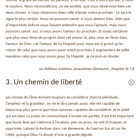
donner la grâce de mériter de parvenir à cet état. Il est à notre portée, si nous
le voulons. Nous reconnaîtrons, ce me semble, que nous observons bien ces
deux choses, si nous observons bien celle d’aimer notre prochain : ce sera le
signe le plus certain. Nous ne pouvons savoir si nous aimons Dieu, bien que
d’importants indices nous fassent entendre que nous l’aimons, mais nous
pouvons savoir, oui, si nous avons l’amour du prochain. Et soyez certaines
que plus vous ferez de progrès dans cet amour-là, plus vous en ferez dans
l’amour de Dieu, car l’amour de Sa Majesté pour nous est si grand qu’en
retour de celui que nous avons pour notre prochain il augmentera de mille
manières celui que nous avons pour Sa Majesté : je ne puis en douter.
Le château intérieur, cinquièmes Demeures, chapitre III,7.8
3. Un chemin de liberté
Les choses de l’âme doivent toujours se considérer dans la plénitude,
l’ampleur et la grandeur, on ne le dira jamais assez, elle est capable de
beaucoup plus que ce que nous sommes capables de considérer, et le soleil
qui est dans ce palais se communique à toutes ses parties. Il est très important
que toute âme qui s’adonne à l’oraison, peu ou prou, ne soit ni traquer, ni
opprimée. Laissez-la évoluer dans ces demeures, du haut en bas et sur les
côtés, puisque Dieu l’a douée d’une si grande dignité.