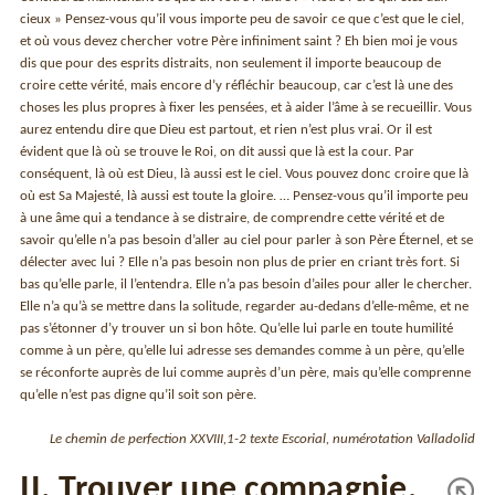
cieux » Pensez-vous qu’il vous importe peu de savoir ce que c’est que le ciel,
et où vous devez chercher votre Père infiniment saint ? Eh bien moi je vous
dis que pour des esprits distraits, non seulement il importe beaucoup de
croire cette vérité, mais encore d’y réfléchir beaucoup, car c’est là une des
choses les plus propres à fixer les pensées, et à aider l’âme à se recueillir. Vous
aurez entendu dire que Dieu est partout, et rien n’est plus vrai. Or il est
évident que là où se trouve le Roi, on dit aussi que là est la cour. Par
conséquent, là où est Dieu, là aussi est le ciel. Vous pouvez donc croire que là
où est Sa Majesté, là aussi est toute la gloire. … Pensez-vous qu’il importe peu
à une âme qui a tendance à se distraire, de comprendre cette vérité et de
savoir qu’elle n’a pas besoin d’aller au ciel pour parler à son Père Éternel, et se
délecter avec lui ? Elle n’a pas besoin non plus de prier en criant très fort. Si
bas qu’elle parle, il l’entendra. Elle n’a pas besoin d’ailes pour aller le chercher.
Elle n’a qu’à se mettre dans la solitude, regarder au-dedans d’elle-même, et ne
pas s’étonner d’y trouver un si bon hôte. Qu’elle lui parle en toute humilité
comme à un père, qu’elle lui adresse ses demandes comme à un père, qu’elle
se réconforte auprès de lui comme auprès d’un père, mais qu’elle comprenne
qu’elle n’est pas digne qu’il soit son père.
Le chemin de perfection XXVIII,1-2 texte Escorial, numérotation Valladolid
II. Trouver une compagnie,