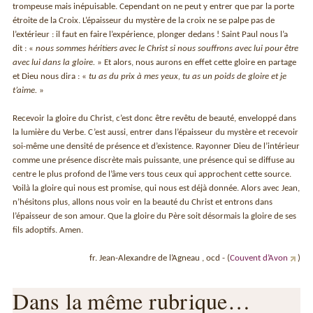
trompeuse mais inépuisable. Cependant on ne peut y entrer que par la porte
étroite de la Croix. L’épaisseur du mystère de la croix ne se palpe pas de
l’extérieur : il faut en faire l’expérience, plonger dedans ! Saint Paul nous l’a
dit : «
nous sommes héritiers avec le Christ si nous souffrons avec lui pour être
avec lui dans la gloire.
» Et alors, nous aurons en effet cette gloire en partage
et Dieu nous dira : «
tu as du prix à mes yeux, tu as un poids de gloire et je
t’aime.
»
Recevoir la gloire du Christ, c’est donc être revêtu de beauté, enveloppé dans
la lumière du Verbe. C’est aussi, entrer dans l’épaisseur du mystère et recevoir
soi-même une densité de présence et d’existence. Rayonner Dieu de l’intérieur
comme une présence discrète mais puissante, une présence qui se diffuse au
centre le plus profond de l’âme vers tous ceux qui approchent cette source.
Voilà la gloire qui nous est promise, qui nous est déjà donnée. Alors avec Jean,
n’hésitons plus, allons nous voir en la beauté du Christ et entrons dans
l’épaisseur de son amour. Que la gloire du Père soit désormais la gloire de ses
fils adoptifs. Amen.
fr. Jean-Alexandre de l’Agneau , ocd - (
Couvent d’Avon
)
Dans la même rubrique…