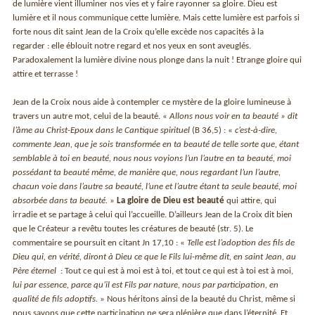
de lumière vient illuminer nos vies et y faire rayonner sa gloire. Dieu est
lumière et il nous communique cette lumière. Mais cette lumière est parfois si
forte nous dit saint Jean de la Croix qu’elle excède nos capacités à la
regarder : elle éblouit notre regard et nos yeux en sont aveuglés.
Paradoxalement la lumière divine nous plonge dans la nuit ! Etrange gloire qui
attire et terrasse !
Jean de la Croix nous aide à contempler ce mystère de la gloire lumineuse à
travers un autre mot, celui de la beauté. «
Allons nous voir en ta beauté » dit
l’âme au Christ-Epoux dans le Cantique spirituel
(B 36,5) : «
c’est-à-dire,
commente Jean, que je sois transformée en ta beauté de telle sorte que, étant
semblable à toi en beauté, nous nous voyions l’un l’autre en ta beauté, moi
possédant ta beauté même, de manière que, nous regardant l’un l’autre,
chacun voie dans l’autre sa beauté, l’une et l’autre étant ta seule beauté, moi
absorbée dans ta beauté.
»
La gloire de Dieu est beauté
qui attire, qui
irradie et se partage à celui qui l’accueille. D’ailleurs Jean de la Croix dit bien
que le Créateur a revêtu toutes les créatures de beauté (str. 5). Le
commentaire se poursuit en citant Jn 17,10 : «
Telle est l’adoption des fils de
Dieu qui, en vérité, diront à Dieu ce que le Fils lui-même dit, en saint Jean, au
Père éternel
: Tout ce qui est à moi est à toi, et tout ce qui est à toi est à moi,
lui par essence, parce qu’il est Fils par nature, nous par participation, en
qualité de fils adoptifs.
» Nous héritons ainsi de la beauté du Christ, même si
nous savons que cette participation ne sera plénière que dans l’éternité. Et