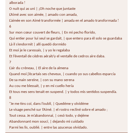
alborada !
O nuit qui as uni | ¡Oh noche que juntaste
L’Aimé avec son aimée, | amado con amada,
L’aimée en son Aimé transformée | amada en el amado transformada !
6
Sur mon cœur couvert de fleurs, | En mi pecho florido,
Qui entier pour lui seul se gardait, | que entero para él solo se guardaba
Là il s’endormit | allí quedó dormido
Et moi je le caressais, | y yo le regalaba
Et l’éventail de cèdres aérait/y el ventalle de cedros aire daba.
7
L’air du créneau, | El aire de la almena
Quand moi j’écartais ses cheveux, | cuando yo sus cabellos esparcía
De sa main sereine, | con su mano serena
Au cou me blessait, | y en mi cuello hería
Et tous mes sens tenait en suspend. | y todos mis sentidos suspendía.
8
"Je me tins coi, dans l’oubli, | Quedéme y olvidéme
Le visage penché sur l’Aimé. | el rostro recliné sobre el amado ;
Tout cessa. Je m’abandonnai, | cesó todo, y dejéme
Abandonnant mon souci, | dejando mi cuidado
Parmi les lis, oublié. | entre las azucenas olvidado.