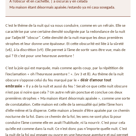
A l’obscur et en cachette, | a oscuras y en celada
Ma maison étant désormais apaisée./estando ya mi casa sosegada.
C’est le thème de la nuit qui va nous conduire, comme en un refrain. Elle se
caractérise par une certaine densité soulignée par la redondance de la nuit
par l’adjectif "obscur". Cette densité de la nuit marque les deux premières
strophes et leur donne une épaisseur. Et cette obscurité est liée à la sûreté
(v6), à la discrétion (v9). Elle permet à l’âme de sortir sans être vue, mais de
qui ? Et c’est pour une heureuse aventure !
C’est la joie qui est marquée, mais comme après coup, par la répétition de
l’exclamation « oh l’heureuse aventure ! ». (vv 3 et 8). Au thème de la nuit
obscure s’oppose celui du feu marqué par le «
désir d’amour tout
embrasée
» Il y a de la nuit et aussi du feu ! Serait-ce que cette nuit obscure
n’est pas si noire que cela ? Un autre refrain ponctue et conclue ces deux
premières strophes « Ma maison étant désormais apaisée », comme une sorte
de constatation. Cette maison est celle de la sensualité qui jette l’âme hors
d’elle-même et la disperse. Cette maison a besoin d’être apaisée par ce chemin
nocturne de la foi. Dans ce chemin de la foi, les sens ne sont plus là pour
conduire l’âme comme elle en avait l’habitude, ni la nourrir. C’est pour cela
qu’elle est comme dans la nuit. Ce n’est donc pas n’importe quelle nuit. C’est
la nuit de la foi qui engage ou ouvre en une heureuse aventure et qui permet