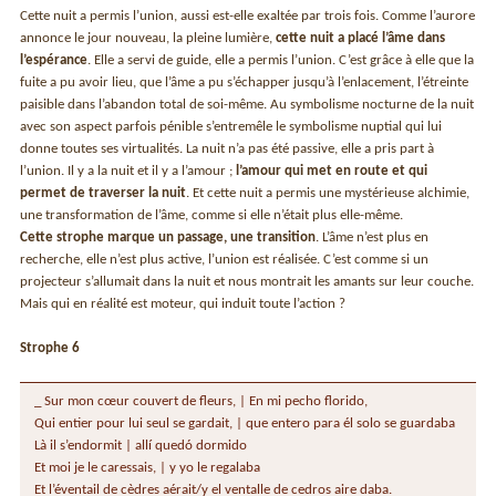
Cette nuit a permis l’union, aussi est-elle exaltée par trois fois. Comme l’aurore
annonce le jour nouveau, la pleine lumière,
cette nuit a placé l’âme dans
l’espérance
. Elle a servi de guide, elle a permis l’union. C’est grâce à elle que la
fuite a pu avoir lieu, que l’âme a pu s’échapper jusqu’à l’enlacement, l’étreinte
paisible dans l’abandon total de soi-même. Au symbolisme nocturne de la nuit
avec son aspect parfois pénible s’entremêle le symbolisme nuptial qui lui
donne toutes ses virtualités. La nuit n’a pas été passive, elle a pris part à
l’union. Il y a la nuit et il y a l’amour ;
l’amour qui met en route et qui
permet de traverser la nuit
. Et cette nuit a permis une mystérieuse alchimie,
une transformation de l’âme, comme si elle n’était plus elle-même.
Cette strophe marque un passage, une transition
. L’âme n’est plus en
recherche, elle n’est plus active, l’union est réalisée. C’est comme si un
projecteur s’allumait dans la nuit et nous montrait les amants sur leur couche.
Mais qui en réalité est moteur, qui induit toute l’action ?
Strophe 6
_ Sur mon cœur couvert de fleurs, | En mi pecho florido,
Qui entier pour lui seul se gardait, | que entero para él solo se guardaba
Là il s’endormit | allí quedó dormido
Et moi je le caressais, | y yo le regalaba
Et l’éventail de cèdres aérait/y el ventalle de cedros aire daba.