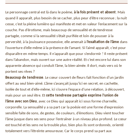
Le personnage central est là dans le poème,
à la fois présent et absent
. Mais
quand il apparaît, plus besoin de se cacher, plus peur d’être reconnue ; la nuit
cesse, c’est la pleine lumière qui manifeste et met en valeur l’enlacement sur la
couche. Pas d’érotisme, mais beaucoup de sensualité et de tendresse
partagée, comme si la sensualité s’était purifiée et loin de pousser à la
perversité, à la jouissance possessive, elle amenait à
l’exaltation de l’âme
dans
l’ouverture d’elle-même à la présence de l’amant. Si l’aimé apparaît, c’est pour
disparaître en même temps. Il n’apparaît que pour s’endormir ! Il reste présent
dans l’abandon, mais ouvert sur une autre réalité. Et c’est encore lui dans son
apparente absence qui conduit l’âme, la bien-aimée. Il dort, mais vers où le
portent ses rêves ?
Beaucoup de tendresse
. Le cœur couvert de fleurs fait fonction d’un jardin
offert au seul bien-aimé. L’âme s’avançait jusqu’ici en secret, en cachette,
isolée de tout et d’elle-même, ici s’ouvre l’espace d’une relation, à découvert,
mais pour un seul être. Et
cette tendresse partagée exprime l’union de
l’âme avec son Dieu
, avec ce Dieu qui apparaît ici sous forme charnelle,
corporelle. La sensualité y a sa part car la poésie est une forme d’expression
sensible faite de sons, de gestes, de couleurs, d’émotions. Dieu vient toucher
l’âme jusque dans ses sens pour l’entraîner à un niveau plus profond. Le cœur
est touché et les sens ne la trouble plus, bien plus ils sont ordonnés, orienté
totalement vers l’étreinte amoureuse. Car le corps prend sa part aux