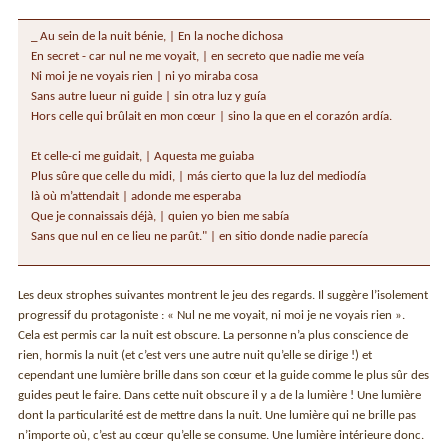
_ Au sein de la nuit bénie, | En la noche dichosa
En secret - car nul ne me voyait, | en secreto que nadie me veía
Ni moi je ne voyais rien | ni yo miraba cosa
Sans autre lueur ni guide | sin otra luz y guía
Hors celle qui brûlait en mon cœur | sino la que en el corazón ardía.
Et celle-ci me guidait, | Aquesta me guiaba
Plus sûre que celle du midi, | más cierto que la luz del mediodía
là où m’attendait | adonde me esperaba
Que je connaissais déjà, | quien yo bien me sabía
Sans que nul en ce lieu ne parût." | en sitio donde nadie parecía
Les deux strophes suivantes montrent le jeu des regards. Il suggère l’isolement
progressif du protagoniste : « Nul ne me voyait, ni moi je ne voyais rien ».
Cela est permis car la nuit est obscure. La personne n’a plus conscience de
rien, hormis la nuit (et c’est vers une autre nuit qu’elle se dirige !) et
cependant une lumière brille dans son cœur et la guide comme le plus sûr des
guides peut le faire. Dans cette nuit obscure il y a de la lumière ! Une lumière
dont la particularité est de mettre dans la nuit. Une lumière qui ne brille pas
n’importe où, c’est au cœur qu’elle se consume. Une lumière intérieure donc.