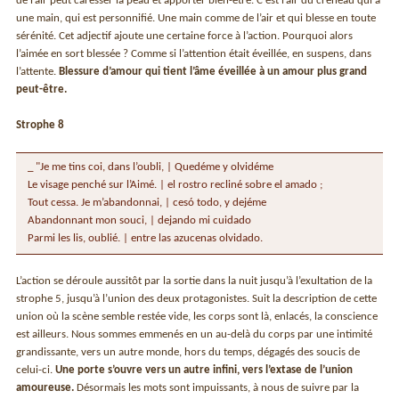
de l’air peut caresser la peau et apporter bien-être. C’est l’air du créneau qui a
une main, qui est personnifié. Une main comme de l’air et qui blesse en toute
sérénité. Cet adjectif ajoute une certaine force à l’action. Pourquoi alors
l’aimée en sort blessée ? Comme si l’attention était éveillée, en suspens, dans
l’attente.
Blessure d’amour qui tient l’âme éveillée à un amour plus grand
peut-être.
Strophe 8
_ "Je me tins coi, dans l’oubli, | Quedéme y olvidéme
Le visage penché sur l’Aimé. | el rostro recliné sobre el amado ;
Tout cessa. Je m’abandonnai, | cesó todo, y dejéme
Abandonnant mon souci, | dejando mi cuidado
Parmi les lis, oublié. | entre las azucenas olvidado.
L’action se déroule aussitôt par la sortie dans la nuit jusqu’à l’exultation de la
strophe 5, jusqu’à l’union des deux protagonistes. Suit la description de cette
union où la scène semble restée vide, les corps sont là, enlacés, la conscience
est ailleurs. Nous sommes emmenés en un au-delà du corps par une intimité
grandissante, vers un autre monde, hors du temps, dégagés des soucis de
celui-ci.
Une porte s’ouvre vers un autre infini, vers l’extase de l’union
amoureuse.
Désormais les mots sont impuissants, à nous de suivre par la