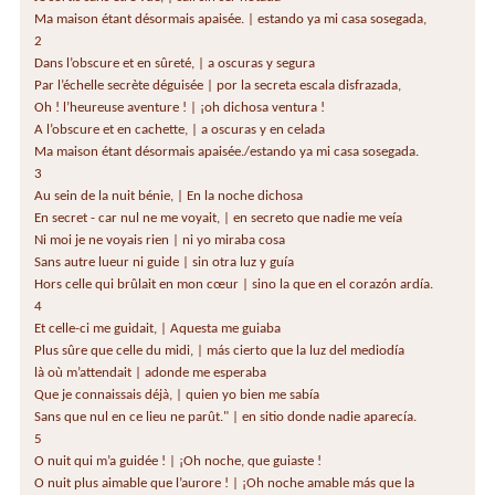
Ma maison étant désormais apaisée. | estando ya mi casa sosegada,
2
Dans l’obscure et en sûreté, | a oscuras y segura
Par l’échelle secrète déguisée | por la secreta escala disfrazada,
Oh ! l’heureuse aventure ! | ¡oh dichosa ventura !
A l’obscure et en cachette, | a oscuras y en celada
Ma maison étant désormais apaisée./estando ya mi casa sosegada.
3
Au sein de la nuit bénie, | En la noche dichosa
En secret - car nul ne me voyait, | en secreto que nadie me veía
Ni moi je ne voyais rien | ni yo miraba cosa
Sans autre lueur ni guide | sin otra luz y guía
Hors celle qui brûlait en mon cœur | sino la que en el corazón ardía.
4
Et celle-ci me guidait, | Aquesta me guiaba
Plus sûre que celle du midi, | más cierto que la luz del mediodía
là où m’attendait | adonde me esperaba
Que je connaissais déjà, | quien yo bien me sabía
Sans que nul en ce lieu ne parût." | en sitio donde nadie aparecía.
5
O nuit qui m’a guidée ! | ¡Oh noche, que guiaste !
O nuit plus aimable que l’aurore ! | ¡Oh noche amable más que la