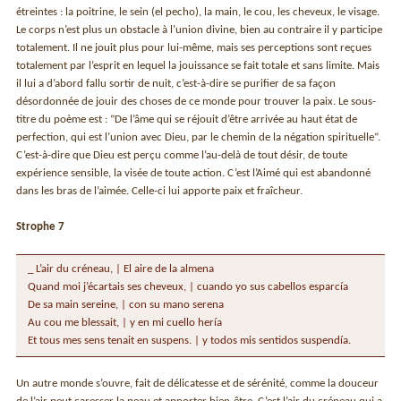
étreintes : la poitrine, le sein (el pecho), la main, le cou, les cheveux, le visage.
Le corps n’est plus un obstacle à l’union divine, bien au contraire il y participe
totalement. Il ne jouit plus pour lui-même, mais ses perceptions sont reçues
totalement par l’esprit en lequel la jouissance se fait totale et sans limite. Mais
il lui a d’abord fallu sortir de nuit, c’est-à-dire se purifier de sa façon
désordonnée de jouir des choses de ce monde pour trouver la paix. Le sous-
titre du poème est : “De l’âme qui se réjouit d’être arrivée au haut état de
perfection, qui est l’union avec Dieu, par le chemin de la négation spirituelle“.
C’est-à-dire que Dieu est perçu comme l’au-delà de tout désir, de toute
expérience sensible, la visée de toute action. C’est l’Aimé qui est abandonné
dans les bras de l’aimée. Celle-ci lui apporte paix et fraîcheur.
Strophe 7
_ L’air du créneau, | El aire de la almena
Quand moi j’écartais ses cheveux, | cuando yo sus cabellos esparcía
De sa main sereine, | con su mano serena
Au cou me blessait, | y en mi cuello hería
Et tous mes sens tenait en suspens. | y todos mis sentidos suspendía.
Un autre monde s’ouvre, fait de délicatesse et de sérénité, comme la douceur