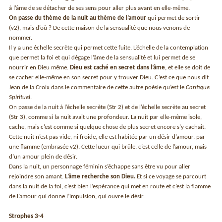
à l’âme de se détacher de ses sens pour aller plus avant en elle-même.
On passe du thème de la nuit au thème de l’amour
qui permet de sortir
(v2), mais d’où ? De cette maison de la sensualité que nous venons de
nommer.
Il y a une échelle secrète qui permet cette fuite. L’échelle de la contemplation
que permet la foi et qui dégage l’âme de la sensualité et lui permet de se
nourrir en Dieu même.
Dieu est caché en secret dans l’âme
, et elle se doit de
se cacher elle-même en son secret pour y trouver Dieu. C’est ce que nous dit
Jean de la Croix dans le commentaire de cette autre poésie qu’est le
Cantique
Spirituel
.
On passe de la nuit à l’échelle secrète (Str 2) et de l’échelle secrète au secret
(Str 3), comme si la nuit avait une profondeur. La nuit par elle-même isole,
cache, mais c’est comme si quelque chose de plus secret encore s’y cachait.
Cette nuit n’est pas vide, ni froide, elle est habitée par un désir d’amour, par
une flamme (embrasée v2). Cette lueur qui brûle, c’est celle de l’amour, mais
d’un amour plein de désir.
Dans la nuit, un personnage féminin s’échappe sans être vu pour aller
rejoindre son amant.
L’âme recherche son Dieu.
Et si ce voyage se parcourt
dans la nuit de la foi, c’est bien l’espérance qui met en route et c’est la flamme
de l’amour qui donne l’impulsion, qui ouvre le désir.
Strophes 3-4