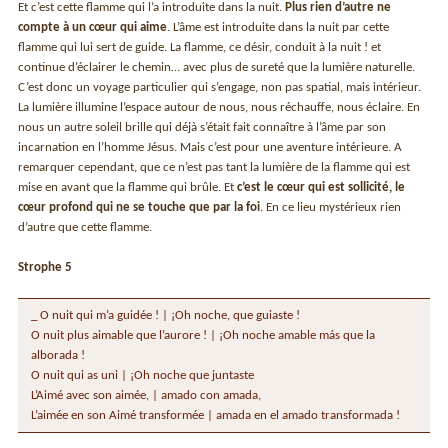
Et c’est cette flamme qui l’a introduite dans la nuit.
Plus rien d’autre ne
compte à un cœur qui aime
. L’âme est introduite dans la nuit par cette
flamme qui lui sert de guide. La flamme, ce désir, conduit à la nuit ! et
continue d’éclairer le chemin… avec plus de sureté que la lumière naturelle.
C’est donc un voyage particulier qui s’engage, non pas spatial, mais intérieur.
La lumière illumine l’espace autour de nous, nous réchauffe, nous éclaire. En
nous un autre soleil brille qui déjà s’était fait connaître à l’âme par son
incarnation en l’homme Jésus. Mais c’est pour une aventure intérieure. A
remarquer cependant, que ce n’est pas tant la lumière de la flamme qui est
mise en avant que la flamme qui brûle. Et
c’est le cœur qui est sollicité, le
cœur profond qui ne se touche que par la foi
. En ce lieu mystérieux rien
d’autre que cette flamme.
Strophe 5
_ O nuit qui m’a guidée ! | ¡Oh noche, que guiaste !
O nuit plus aimable que l’aurore ! | ¡Oh noche amable más que la
alborada !
O nuit qui as uni | ¡Oh noche que juntaste
L’Aimé avec son aimée, | amado con amada,
L’aimée en son Aimé transformée | amada en el amado transformada !