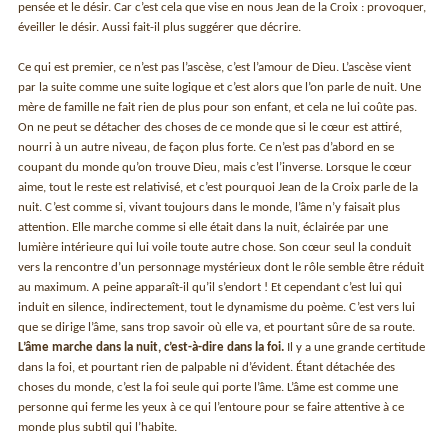
pensée et le désir. Car c’est cela que vise en nous Jean de la Croix : provoquer,
éveiller le désir. Aussi fait-il plus suggérer que décrire.
Ce qui est premier, ce n’est pas l’ascèse, c’est l’amour de Dieu. L’ascèse vient
par la suite comme une suite logique et c’est alors que l’on parle de nuit. Une
mère de famille ne fait rien de plus pour son enfant, et cela ne lui coûte pas.
On ne peut se détacher des choses de ce monde que si le cœur est attiré,
nourri à un autre niveau, de façon plus forte. Ce n’est pas d’abord en se
coupant du monde qu’on trouve Dieu, mais c’est l’inverse. Lorsque le cœur
aime, tout le reste est relativisé, et c’est pourquoi Jean de la Croix parle de la
nuit. C’est comme si, vivant toujours dans le monde, l’âme n’y faisait plus
attention. Elle marche comme si elle était dans la nuit, éclairée par une
lumière intérieure qui lui voile toute autre chose. Son cœur seul la conduit
vers la rencontre d’un personnage mystérieux dont le rôle semble être réduit
au maximum. A peine apparaît-il qu’il s’endort ! Et cependant c’est lui qui
induit en silence, indirectement, tout le dynamisme du poème. C’est vers lui
que se dirige l’âme, sans trop savoir où elle va, et pourtant sûre de sa route.
L’âme marche dans la nuit, c’est-à-dire dans la foi.
Il y a une grande certitude
dans la foi, et pourtant rien de palpable ni d’évident. Étant détachée des
choses du monde, c’est la foi seule qui porte l’âme. L’âme est comme une
personne qui ferme les yeux à ce qui l’entoure pour se faire attentive à ce
monde plus subtil qui l’habite.