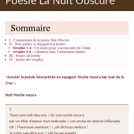
Poésie La Nuit Obscure
Sommaire
I - Commentaire de la poésie Nuit Obscure
II - Trois parties se dégagent à la lecture :
Strophes 1-4 :
l’évasion jusqu’à la rencontre de l’Aimé.
strophes 6-8 :
l’abandon dans l’enlacement mutuel.
III - Propos du poème
IV - lecture des strophes
*
écouter la poésie interprétée en espagnol :Noche Oscura San Juan de la
Cruz
Nuit/Noche oscura
1
"Dans une nuit obscure, | En una noche oscura
par un désir d’amour tout embrasée | con ansias en amores inflamada
Oh ! l’heureuse aventure ! | ¡oh dichosa ventura !
Je sortis sans être vue, | salí sin ser notada