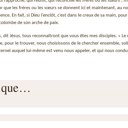
 rapproche, qui réunit, qui réconcilie les frères ou les sœurs ; m
ur que les frères ou les sœurs se donnent ici et maintenant, au n
nce. En fait, si Dieu l’enclôt, c’est dans le creux de sa main, pour
colombe de son arche de paix.
s, dit Jésus, tous reconnaîtront que vous êtes mes disciples. » L
, pour le trouver, nous choisissons de le chercher ensemble, sol
raternel auquel lui-même est venu nous appeler, et qui nous condu
rique…