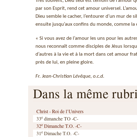
Très souvent, Dieu seul est témoin de l’amour qui
par son Esprit, rend cet amour universel. L’amo
Dieu semble le cacher, l’entourer d’un mur de sile
ensuite jusqu’aux confins du monde, comme la 
« Si vous avez de l’amour les uns pour les autre
nous reconnaît comme disciples de Jésus lorsque
d’autres à la vie et à la mort dans cet amour f
près de lui, en pleine gloire.
Fr. Jean-Christian Lévêque, o.c.d.
Dans la même rub
Christ - Roi de l’Univers
e
33
dimanche TO -C-
e
32
Dimanche T.O. -C-
e
31
Dimache T.O. -C-