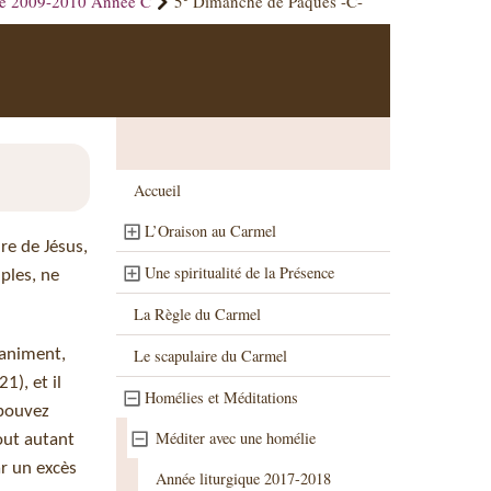
ue 2009-2010 Année C
5
Dimanche de Pâques -C-
Accueil
L’Oraison au Carmel
re de Jésus,
Une spiritualité de la Présence
iples, ne
La Règle du Carmel
 animent,
Le scapulaire du Carmel
1), et il
Homélies et Méditations
 pouvez
Méditer avec une homélie
tout autant
r un excès
Année liturgique 2017-2018