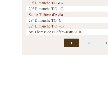
e
30
Dimanche TO -C-
e
29
Dimanche T.O. -C-
Sainte Thérèse d’Avila
e
28
Dimanche TO -C-
e
27
Dimanche T.O. -C-
Ste Thérèse de l’Enfant-Jésus 2010
1
2
3