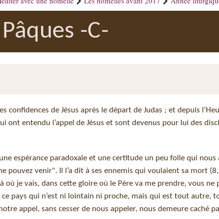
éditer avec une homélie
Les homélies avant 2017
Année liturgiq
Pâques -C-
s confidences de Jésus après le départ de Judas ; et depuis l’Heu
 qui ont entendu l’appel de Jésus et sont devenus pour lui des disc
 une espérance paradoxale et une certitude un peu folle qui nous
e pouvez venir". Il l’a dit à ses ennemis qui voulaient sa mort (8,2
"Là où je vais, dans cette gloire où le Père va me prendre, vous ne
ns ce pays qui n’est ni lointain ni proche, mais qui est tout autre, 
 notre appel, sans cesser de nous appeler, nous demeure caché pa