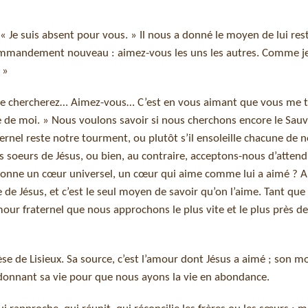
t : « Je suis absent pour vous. » Il nous a donné le moyen de lui res
commandement nouveau : aimez-vous les uns les autres. Comme je
 »
s me chercherez… Aimez-vous… C’est en vous aimant que vous me t
e de moi. » Nous voulons savoir si nous cherchons encore le Sauv
rnel reste notre tourment, ou plutôt s’il ensoleille chacune de n
s soeurs de Jésus, ou bien, au contraire, acceptons-nous d’attend
s donne un cœur universel, un cœur qui aime comme lui a aimé ? 
e de Jésus, et c’est le seul moyen de savoir qu’on l’aime. Tant qu
’amour fraternel que nous approchons le plus vite et le plus près de
érèse de Lisieux. Sa source, c’est l’amour dont Jésus a aimé ; son m
, donnant sa vie pour que nous ayons la vie en abondance.