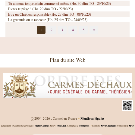
Tu aimeras ton prochain comme toi-même (Ho. 30 dim TO - 29/10/23)
Evitez le piège ! (Ho. 29 dim TO - 22/10/23)
Etre un Chrétien responsable (Ho. 27 dim TO - 08/10/23)
La gratitude ou la rancœur (Ho. 25 dim TO - 24/09/23)
1
2
3
4
5
∞
Plan du site Web
©
2004-2026 , Carmel en France
•
Mentions légales
Frères Carmes
Pyrat.net
Webmestre
SoyezCréateurs
SPIP
Réalisation : Graphisme et visuels :
, SPIP :
. Contacter le
•
Squelette
propulsé par