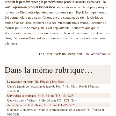
produit la persévérance ; la persévérance produit la vertu éprouvée ; la
vertu éprouvée produit l’espérance
; et l’espérance ne déçoit pas, puisque
l’amour de Dieu a été répandu dans nos cœurs par l’Esprit Saint qui nous a
été donné. Alors que nous n’étions encore capables de rien, le Christ, au
temps fixé par Dieu, est mort pour les impies que nous étions. Accepter de
mourir pour un homme juste, c’est déjà difficile ; peut-être quelqu’un
s’exposerait-il à mourir pour un homme de bien. Or, la preuve que Dieu nous
aime, c’est que le Christ est mort pour nous, alors que nous étions encore
pécheurs.
Fr. Olivier-Marie Rousseau, ocd - (
couvent d’Avon
)
Dans la même rubrique…
Le royaume du cœur (Ho. Fête du Christ Roi)
Qui n’a jamais eu l’occasion de faire du bien ? (Ho. Christ Roi de l’Univers -
26/11/23)
Servir dans la confiance ? (Ho. 33 dim TO - 19/11/23)
Que veut dire « Veiller » ? (Ho. 32 dim TO - 12/11/23)
Accueillir la Parole de Dieu (Ho. 31 dim TO - 05/11/23)
S’étonner, s’émerveiller : voilà le commencement de la sainteté (Ho. Toussaint -
01/11/23)