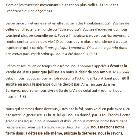
alors de les traverser moyennant un abandon plus radical à Dieu dans
l’espérance qui ne déçoit pas.
L’espérance chrétienne se vit en effet au sein des tribulations, qu’il s’agisse de
celles qui affectent le monde ou l’Église ou qu’il s’agisse d’épreuves qui nous
touchent plus personnellement. Face à l’impuissance que nous éprouvons, la
remise confiante de notre vie à Dieu nous ouvre plus profondément à cette
espérance qui «
ne déçoit pas, puisque l’amour de Dieu a été répandu dans
nos cœurs par l’Esprit Saint qui nous a été donné.
» (5,5)
Frères et sœurs, en ce temps de carême, nous sommes appelés à
écouter la
Parole de Jésus pour que jaillisse en nous le désir de son Amour
. Mais pour
cela, il nous faut aussi ouvrir notre cœur à l’action de l’Esprit Saint pour
qu’il
suscite en nous l’espérance qui ne déçoit pas
. Ainsi, jusque dans les
épreuves, pourrons-nous vivre déjà de la Vie de celui qui « est mort pour
nous ». (5,8)
Nous qui sommes donc devenus justes par la foi, nous voici en paix avec Dieu
par notre Seigneur Jésus Christ, lui qui nous a donné, par la foi, l’accès à cette
grâce dans laquelle nous sommes établis ; et nous mettons notre fierté dans
l’espérance d’avoir part à la gloire de Dieu. Bien plus,
nous mettons notre
fierté dans la détresse elle-même, puisque la détresse, nous le savons,