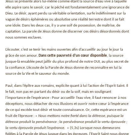
Jésus se présente alors lui-même comme étant la source d’eau vive à laquelle
elle aspire sans le savoir, car le péché est fondamentalement une ignorance de
Dieu. Le désir, ayant perdu sa véritable orientation, surfe indéfiniment sur la
vague de désirs éphémères ou absolutise une réalité terrestre dont il se fait
une idole. Dans les deux cas, il y a une soif de possession, de maîtrise, de
captation. La parole de Jésus donne de discerner ces désirs désordonnés dont
nous sommes esclaves.
L’écouter, c’est se tenir les mains ouvertes afin d’accueillir au jour le jour la
grâce de son amour.
Dans cette pauvreté d’un cœur disponible
, la source
jusque-là ensablée peut jaillir du plus profond de notre OUI, au plus secret de
la confiance. L’écoute de la Parole de Jésus donne de reconnaître en lui la
source de la Vie et le sauveur du monde.
Paul, dans l’épître aux romains, explicite quant à lui l’action de l’Esprit Saint. Il
le fait, non pas en partant du désir ou de la soif, mais en soulignant
l’importance de l’espérance : Pour accueillir l’eau vive, il faut renoncer à nos
déceptions, nous détacher de nos illusions et ouvrir notre cœur à l’espérance
de ce qui excède tout désir et toute connaissance. Or, cette espérance est un
fruit de l’épreuve : «
Nous mettons notre fierté dans la détresse, puisque la
détresse produit la persévérance ; la persévérance produit la vertu éprouvée ;
la vertu éprouvée produit l’espérance.
» (5,3s) Lorsque nous demeurons
fidèles à la Parole de Jésus jusque dans les épreuves, l’Esprit Saint nous donne