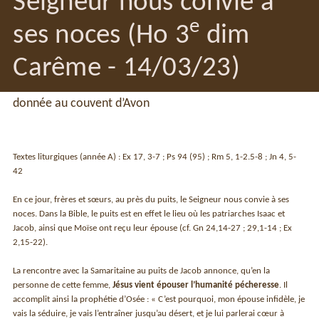
Seigneur nous convie à
e
ses noces (Ho 3
dim
Carême - 14/03/23)
donnée au couvent d’Avon
Textes liturgiques (année A) : Ex 17, 3-7 ; Ps 94 (95) ; Rm 5, 1-2.5-8 ; Jn 4, 5-
42
En ce jour, frères et sœurs, au près du puits, le Seigneur nous convie à ses
noces. Dans la Bible, le puits est en effet le lieu où les patriarches Isaac et
Jacob, ainsi que Moïse ont reçu leur épouse (cf. Gn 24,14-27 ; 29,1-14 ; Ex
2,15-22).
La rencontre avec la Samaritaine au puits de Jacob annonce, qu’en la
personne de cette femme,
Jésus vient épouser l’humanité pécheresse
. Il
accomplit ainsi la prophétie d’Osée : « C’est pourquoi, mon épouse infidèle, je
vais la séduire, je vais l’entraîner jusqu’au désert, et je lui parlerai cœur à