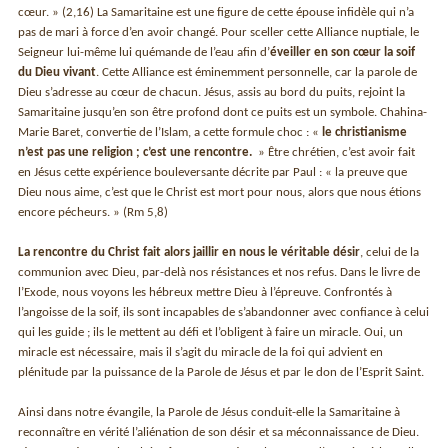
cœur. » (2,16) La Samaritaine est une figure de cette épouse infidèle qui n’a
pas de mari à force d’en avoir changé. Pour sceller cette Alliance nuptiale, le
Seigneur lui-même lui quémande de l’eau afin d’
éveiller en son cœur la soif
du Dieu vivant
. Cette Alliance est éminemment personnelle, car la parole de
Dieu s’adresse au cœur de chacun. Jésus, assis au bord du puits, rejoint la
Samaritaine jusqu’en son être profond dont ce puits est un symbole. Chahina-
Marie Baret, convertie de l’Islam, a cette formule choc : «
le christianisme
n’est pas une religion ; c’est une rencontre.
» Être chrétien, c’est avoir fait
en Jésus cette expérience bouleversante décrite par Paul : « la preuve que
Dieu nous aime, c’est que le Christ est mort pour nous, alors que nous étions
encore pécheurs. » (Rm 5,8)
La rencontre du Christ fait alors jaillir en nous le véritable désir
, celui de la
communion avec Dieu, par-delà nos résistances et nos refus. Dans le livre de
l’Exode, nous voyons les hébreux mettre Dieu à l’épreuve. Confrontés à
l’angoisse de la soif, ils sont incapables de s’abandonner avec confiance à celui
qui les guide ; ils le mettent au défi et l’obligent à faire un miracle. Oui, un
miracle est nécessaire, mais il s’agit du miracle de la foi qui advient en
plénitude par la puissance de la Parole de Jésus et par le don de l’Esprit Saint.
Ainsi dans notre évangile, la Parole de Jésus conduit-elle la Samaritaine à
reconnaître en vérité l’aliénation de son désir et sa méconnaissance de Dieu.