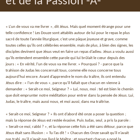
et de la Passion -A-
« L’un de vous va me livrer », dit Jésus. Mais quel moment étrange pour une
telle confidence ! Les Douze sont attablés autour de lui pour le repas le plus
sacré de toute l’année liturgique, c’est une pâque joyeuse et grave, comme
toutes celles qu’ils ont célébrées ensemble, mais de plus, à bien des signes, les
disciples devinent que Jé­sus veut en faire un repas d’adieu. Jésus a voulu aussi
qu’ils entendent ensemble cette parole qui lui brûlait le cœur depuis des
jours : « En vérité, l’un de vous va me livrer. » Pourquoi ? - parce que la
trahison de Judas les concernait tous, comme elle nous con­cerne tous
aujourd’hui encore. Avant d’apprendre le nom du traître, ils ont entendu
Jésus dire : « l’un de vous », parce qu’il fallait que chacun en vienne à
demander : « Serait-ce moi, Seigneur ? » Lui, nous, moi : tel est bien le chemin
que doit emprunter notre méditation pour entrer dans la pensée de Jé­sus. Lui,
Judas, le traître, mais aussi nous, et moi aussi, dans ma traîtrise.
« Serait-ce moi, Seigneur ? » Ils ont d’abord été onze a poser la question ;
mais la réponse de Jésus est res­tée évasive. Puis Judas, seul, a pris la parole :
« Serait-ce moi, rabbi ? », et la réponse cette fois a été sans détour, parce que
Jésus était sans illusion : « Tu l’as dit ! » Chacun des Onze savait qu’il n’avait
pas trahi, qu’il n’avait pas livré le Maître ; et pourtant chacun a posé la