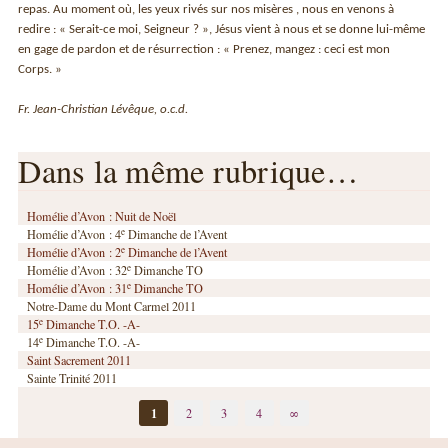
repas. Au moment où, les yeux rivés sur nos misères , nous en venons à
redire : « Serait-ce moi, Seigneur ? », Jésus vient à nous et se donne lui-même
en gage de pardon et de résurrection : « Prenez, mangez : ceci est mon
Corps. »
Fr. Jean-Christian Lévêque, o.c.d.
Dans la même rubrique…
Homélie d’Avon : Nuit de Noël
e
Homélie d’Avon : 4
Dimanche de l’Avent
e
Homélie d’Avon : 2
Dimanche de l’Avent
e
Homélie d’Avon : 32
Dimanche TO
e
Homélie d’Avon : 31
Dimanche TO
Notre-Dame du Mont Carmel 2011
e
15
Dimanche T.O. -A-
e
14
Dimanche T.O. -A-
Saint Sacrement 2011
Sainte Trinité 2011
1
2
3
4
∞