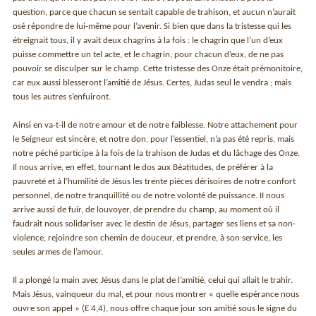
question, parce que chacun se sentait capable de trahison, et aucun n’aurait
osé répondre de lui-même pour l’ave­nir. Si bien que dans la tristesse qui les
étreignait tous, il y avait deux chagrins à la fois : le chagrin que l’un d’eux
puisse commettre un tel acte, et le chagrin, pour chacun d’eux, de ne pas
pouvoir se disculper sur le champ. Cette tristesse des Onze était prémonitoire,
car eux aussi blesseront l’amitié de Jésus. Certes, Judas seul le vendra ; mais
tous les autres s’enfuiront.
Ainsi en va-t-il de notre amour et de notre faiblesse. Notre attachement pour
le Seigneur est sincère, et notre don, pour l’essentiel, n’a pas été repris, mais
notre péché participe à la fois de la trahison de Judas et du lâ­chage des Onze.
Il nous arrive, en effet, tournant le dos aux Béatitudes, de préférer à la
pauvreté et à l’humilité de Jésus les trente pièces dérisoires de notre confort
personnel, de notre tranquillité ou de notre volonté de puissan­ce. II nous
arrive aussi de fuir, de louvoyer, de prendre du champ, au moment où il
faudrait nous solidariser avec le destin de Jésus, partager ses liens et sa non-
violence, rejoindre son chemin de douceur, et prendre, à son ser­vice, les
seules armes de l’amour.
Il a plongé la main avec Jésus dans le plat de l’amitié, celui qui allait le trahir.
Mais Jésus, vainqueur du mal, et pour nous montrer « quelle espérance nous
ouvre son appel » (E 4,4), nous offre chaque jour son amitié sous le signe du