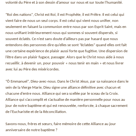
volonté du Père et à son dessin d’amour sur nous et sur toute l’humanité.
“Roi des nationsˮ, Christ est Roi, il est Prophète, il est Prêtre. Il est celui qui
vient faire de nous un seul corps. Il est celui qui vient nous unifier, non
seulement en faisant la communion entre nous par son Esprit Saint, mais en
nous unifiant intérieurement nous qui sommes si souvent dispersés, si
souvent éclatés. Ce n’est sans doute d’ailleurs pas par hasard que nous
entendons des personnes dire qu’elles se sont “éclatéesˮ quand elles ont fait
une certaine expérience de plaisir aussi forte que fugitive. Une dispersion de
l’être dans un plaisir fugace, passager. Alors que le Christ nous aide à nous
recueillir, à devenir un, pour pouvoir « nous tenir en main » et nous livrer
avec lui au Père des miséricordes.
“Ô Emmanuelˮ, Dieu-avec-nous. Dans le Christ Jésus, par sa naissance dans le
sein de la Vierge Marie, Dieu signe une alliance définitive avec chacun et
chacune d’entre nous. Alliance qui sera scellée par le sceau de la Croix.
Alliance qui s’accomplit et s’actualise de manière personnelle pour nous au
jour de notre baptême et qui est renouvelée, renforcée, à chaque sacrement
de l’Eucharistie et de la Réconciliation.
Savons-nous, frères et sœurs, faire mémoire de cette Alliance au jour
anniversaire de notre baptême ?