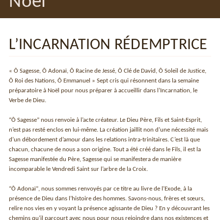
Noël
L’INCARNATION RÉDEMPTRICE
« Ô Sagesse, Ô Adonaï, Ô Racine de Jessé, Ô Clé de David, Ô Soleil de Justice,
Ô Roi des Nations, Ô Emmanuel » Sept cris qui résonnent dans la semaine
préparatoire à Noël pour nous préparer à accueillir dans l’Incarnation, le
Verbe de Dieu.
“Ô Sagesseˮ nous renvoie à l’acte créateur. Le Dieu Père, Fils et Saint-Esprit,
n’est pas resté enclos en lui-même. La création jaillit non d’une nécessité mais
d’un débordement d’amour dans les relations intra-trinitaires. C’est là que
chacun, chacune de nous a son origine. Tout a été créé dans le Fils, il est la
Sagesse manifestée du Père, Sagesse qui se manifestera de manière
incomparable le Vendredi Saint sur l’arbre de la Croix.
“Ô Adonaïˮ, nous sommes renvoyés par ce titre au livre de l’Exode, à la
présence de Dieu dans l’histoire des hommes. Savons-nous, frères et sœurs,
relire nos vies en y voyant la présence agissante de Dieu ? En y découvrant les
chemins qu’il parcourt avec nous pour nous rejoindre dans nos existences et