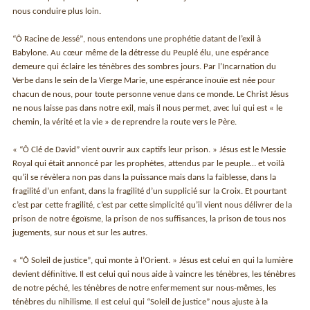
nous conduire plus loin.
“Ô Racine de Jesséˮ, nous entendons une prophétie datant de l’exil à
Babylone. Au cœur même de la détresse du Peuplé élu, une espérance
demeure qui éclaire les ténèbres des sombres jours. Par l’Incarnation du
Verbe dans le sein de la Vierge Marie, une espérance inouïe est née pour
chacun de nous, pour toute personne venue dans ce monde. Le Christ Jésus
ne nous laisse pas dans notre exil, mais il nous permet, avec lui qui est « le
chemin, la vérité et la vie » de reprendre la route vers le Père.
« “Ô Clé de Davidˮ vient ouvrir aux captifs leur prison. » Jésus est le Messie
Royal qui était annoncé par les prophètes, attendus par le peuple… et voilà
qu’il se révèlera non pas dans la puissance mais dans la faiblesse, dans la
fragilité d’un enfant, dans la fragilité d’un supplicié sur la Croix. Et pourtant
c’est par cette fragilité, c’est par cette simplicité qu’il vient nous délivrer de la
prison de notre égoïsme, la prison de nos suffisances, la prison de tous nos
jugements, sur nous et sur les autres.
« “Ô Soleil de justiceˮ, qui monte à l’Orient. » Jésus est celui en qui la lumière
devient définitive. Il est celui qui nous aide à vaincre les ténèbres, les ténèbres
de notre péché, les ténèbres de notre enfermement sur nous-mêmes, les
ténèbres du nihilisme. Il est celui qui “Soleil de justiceˮ nous ajuste à la