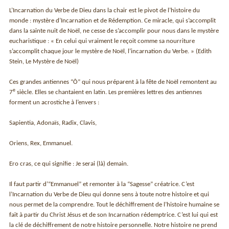
L’Incarnation du Verbe de Dieu dans la chair est le pivot de l’histoire du
monde : mystère d’Incarnation et de Rédemption. Ce miracle, qui s’accomplit
dans la sainte nuit de Noël, ne cesse de s’accomplir pour nous dans le mystère
eucharistique : « En celui qui vraiment le reçoit comme sa nourriture
s’accomplit chaque jour le mystère de Noël, l’incarnation du Verbe. » (Edith
Stein, Le Mystère de Noël)
Ces grandes antiennes “Ôˮ qui nous préparent à la fête de Noël remontent au
e
7
siècle. Elles se chantaient en latin. Les premières lettres des antiennes
forment un acrostiche à l’envers :
Sapientia, Adonaïs, Radix, Clavis,
Oriens, Rex, Emmanuel.
Ero cras, ce qui signifie : Je serai (là) demain.
Il faut partir d’“Emmanuelˮ et remonter à la “Sagesseˮ créatrice. C’est
l’Incarnation du Verbe de Dieu qui donne sens à toute notre histoire et qui
nous permet de la comprendre. Tout le déchiffrement de l’histoire humaine se
fait à partir du Christ Jésus et de son Incarnation rédemptrice. C’est lui qui est
la clé de déchiffrement de notre histoire personnelle. Notre histoire ne prend