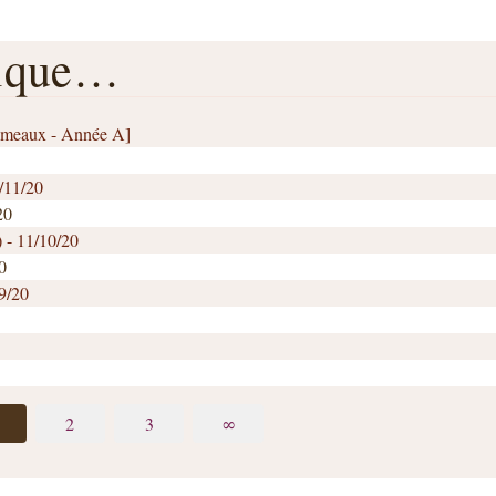
rique…
Rameaux - Année A]
1/11/20
20
) - 11/10/20
0
09/20
2
3
∞