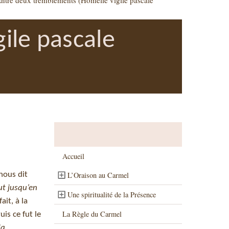
ntre deux tremblements (Homélie vigile pascale
ile pascale
Accueil
 nous dit
L’Oraison au Carmel
aut jusqu’en
Une spiritualité de la Présence
ait, à la
La Règle du Carmel
is ce fut le
la