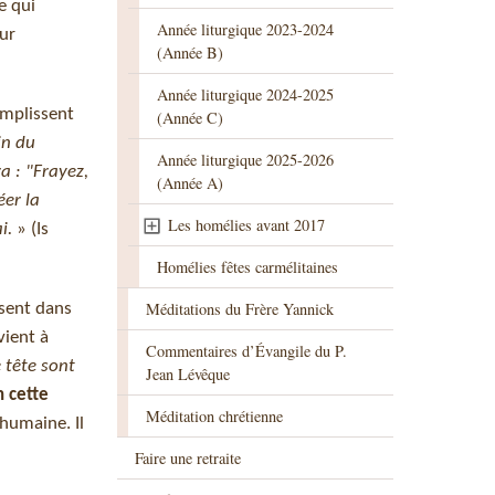
e qui
Année liturgique 2023-2024
eur
(Année B)
Année liturgique 2024-2025
omplissent
(Année C)
in du
Année liturgique 2025-2026
ra : "Frayez,
(Année A)
éer la
Les homélies avant 2017
i.
» (Is
Homélies fêtes carmélitaines
Méditations du Frère Yannick
sent dans
vient à
Commentaires d’Évangile du P.
 tête sont
Jean Lévêque
n cette
Méditation chrétienne
 humaine. Il
Faire une retraite