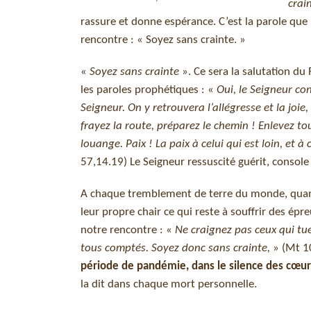
crai
rassure et donne espérance. C’est la parole que 
rencontre : « Soyez sans crainte. »
«
Soyez sans crainte
». Ce sera la salutation du 
les paroles prophétiques : «
Oui, le Seigneur con
Seigneur. On y retrouvera l’allégresse et la joie,
frayez la route, préparez le chemin ! Enlevez to
louange. Paix ! La paix à celui qui est loin, et à c
57,14.19) Le Seigneur ressuscité guérit, console e
A chaque tremblement de terre du monde, quand
leur propre chair ce qui reste à souffrir des épre
notre rencontre : «
Ne craignez pas ceux qui tu
tous comptés. Soyez donc sans crainte,
» (Mt 1
période de pandémie, dans le silence des cœur
la dit dans chaque mort personnelle.