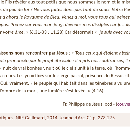
le Fils révéler aux tout-petits que nous sommes le nom et la mis
 de peu de foi ? Ne vous faites donc pas tant de souci. Votre Pèr
z d’abord le Royaume de Dieu. Venez à moi, vous tous qui peinez
repos. Prenez sur vous mon joug, devenez mes disciples car je sui
ur votre âme
. » (6,31-33 ; 11,28) Car désormais «
je suis avec vo
aissons-nous rencontrer par Jésus
: «
Tous ceux qui étaient attei
ole prononcée par le prophète Isaïe : Il a pris nos souffrances, il
« nuit de vrai bonheur, nuit où le ciel s’unit à la terre, où l’hom
os cœurs. Les yeux fixés sur le cierge pascal, présence du Ressuscit
Oui, vraiment, « le peuple qui habitait dans les ténèbres a vu u
l’ombre de la mort, une lumière s’est levée. » (4,16)
Fr. Philippe de Jésus, ocd - (
couve
iques, NRF Gallimard, 2014, Jeanne d’Arc, Cf. p. 273-275