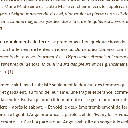
t Marie Madeleine et l’autre Marie en chemin vers le sépulcre. 
 du Seigneur descendit du ciel, vint rouler la pierre et s’assit de
t blanc comme neige. Les gardes, dans la crainte qu’ils éprouvèren
3)
 tremblements de terre
. Le premier avait eu quelque chose de l’
, du hurlement de l’enfer, «
l’enfer où clament les Damnés, dans 
ements de tous les Tourmentés,… Dépossédés éternels d’Espéran
s ténèbres du dehors, là où il y aura des pleurs et des grincement
s.
»
[
1
]
amedi saint, avait subsisté seulement la douleur des femmes qui
s et gardaient, au fond de leur âme, une fragile espérance, comme
 la cendre. Braise qui nourrit leur attente et le geste amoureux d
lcre « après le sabbat. » Et voici le deuxième tremblement de ter
es se figent. L’Ange prononce la parole clef de l’Evangile : «
Vous
 crainte !
» C’est la parole que l’Ange avait dite en songe à Josep