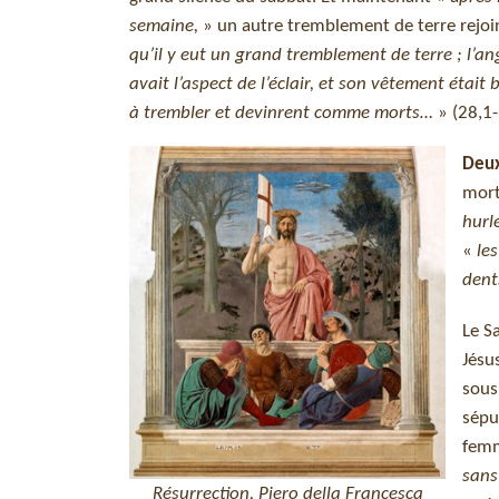
semaine,
» un autre tremblement de terre rejoin
qu’il y eut un grand tremblement de terre ; l’ange
avait l’aspect de l’éclair, et son vêtement étai
à trembler et devinrent comme morts…
» (28,1-
Deux
mort
hurl
«
le
dent
Le S
Jésu
sous
sépu
femm
sans
Résurrection, Piero della Francesca