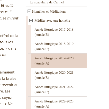
Le scapulaire du Carmel
«
Et voilà
Homélies et Méditations
ssus. Il
t, se mirent
Méditer avec une homélie
Année liturgique 2017-2018
(Année B)
effroi de la
tous les
Année liturgique 2018-2019
ce,
» dans
(Année C)
s de
Année liturgique 2019-2020
(Année A)
Année liturgique 2020-2021
 aimaient
(Année B)
 la braise
e revenir au
Année liturgique 2021-2022
re. Les
(Année C)
, soyez
Année liturgique 2022-2023
h : «
Ne
(Année A)