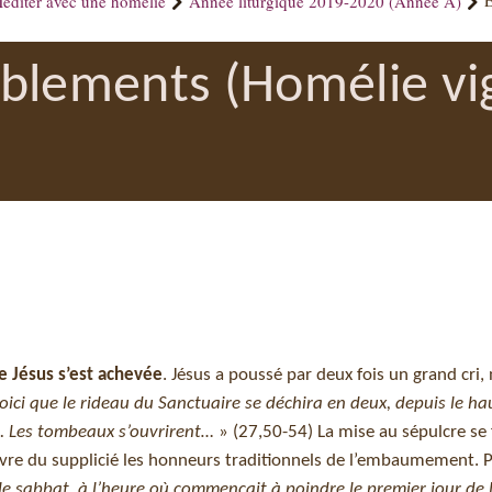
éditer avec une homélie
Année liturgique 2019-2020 (Année A)
E
blements (Homélie vig
e Jésus s’est achevée
. Jésus a poussé par deux fois un grand cri,
t voici que le rideau du Sanctuaire se déchira en deux, depuis le h
nt. Les tombeaux s’ouvrirent…
» (27,50-54) La mise au sépulcre se f
vre du supplicié les honneurs traditionnels de l’embaumement. Pu
le sabbat, à l’heure où commençait à poindre le premier jour de 