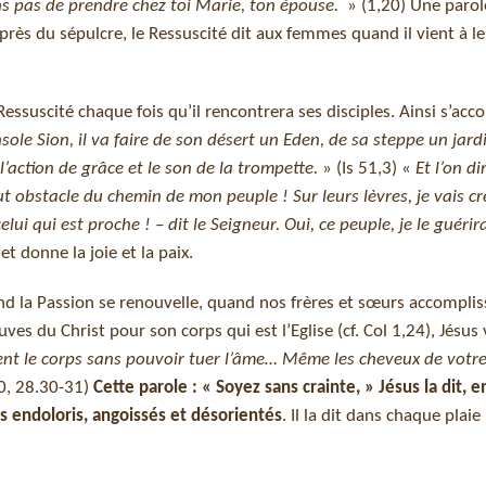
ns pas de prendre chez toi Marie, ton épouse.
» (1,20) Une parol
près du sépulcre, le Ressuscité dit aux femmes quand il vient à l
Ressuscité chaque fois qu’il rencontrera ses disciples. Ainsi s’acc
sole Sion, il va faire de son désert un Eden, de sa steppe un jard
 l’action de grâce et le son de la trompette.
» (Is 51,3) «
Et l’on di
ut obstacle du chemin de mon peuple ! Sur leurs lèvres, je vais cr
elui qui est proche ! – dit le Seigneur. Oui, ce peuple, je le guérira
t donne la joie et la paix.
 la Passion se renouvelle, quand nos frères et sœurs accomplis
uves du Christ pour son corps qui est l’Eglise (cf. Col 1,24), Jésus 
ent le corps sans pouvoir tuer l’âme… Même les cheveux de votre
0, 28.30-31)
Cette parole : « Soyez sans crainte, » Jésus la dit, e
s endoloris, angoissés et désorientés
. Il la dit dans chaque plaie