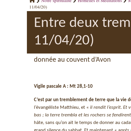
Notre spiritualité
Homélies et Méditations
M
11/04/20)
Entre deux trem
11/04/20)
donnée au couvent d’Avon
Vigile pascale A : Mt 28,1-10
C’est par un tremblement de terre que la vie d
l’évangéliste Matthieu, et «
il rendit l’esprit. E
bas ; la terre trembla et les rochers se fendire
hâte, sans qu’on ait le temps de donner au cada
grand silence du sabbat. Et maintenant « a
près 