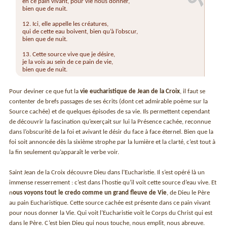
en ce pain vivant, pour vie nous donner,
bien que de nuit.
12. Ici, elle appelle les créatures,
qui de cette eau boivent, bien qu’à l’obscur,
bien que de nuit.
13. Cette source vive que je désire,
je la vois au sein de ce pain de vie,
bien que de nuit.
Pour deviner ce que fut la
vie eucharistique de Jean de la Croix
, il faut se
contenter de brefs passages de ses écrits (dont cet admirable poème sur la
Source cachée) et de quelques épisodes de sa vie. Ils permettent cependant
de découvrir la fascination qu’exerçait sur lui la Présence cachée, reconnue
dans l’obscurité de la foi et avivant le désir du face à face éternel. Bien que la
foi soit annoncée dès la sixième strophe par la lumière et la clarté, c’est tout à
la fin seulement qu’apparaît le verbe voir.
Saint Jean de la Croix découvre Dieu dans l’Eucharistie. Il s’est opéré là un
immense resserrement : c’est dans l’hostie qu’il voit cette source d’eau vive. Et
n
ous voyons tout le credo comme un grand fleuve de Vie
, de Dieu le Père
au pain Eucharistique. Cette source cachée est présente dans ce pain vivant
pour nous donner la Vie. Qui voit l’Eucharistie voit le Corps du Christ qui est
dans le Père. C’est bien Dieu qui nous touche, nous emplit, nous abreuve.