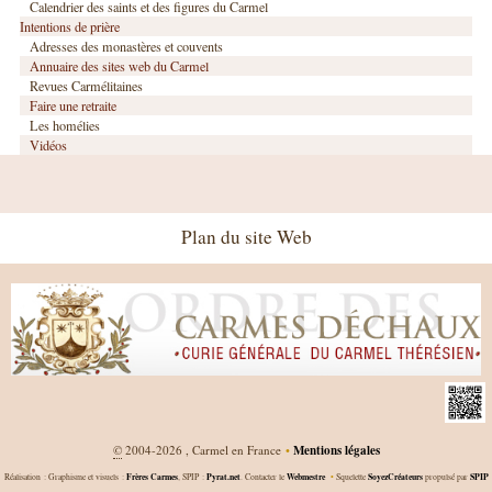
Calendrier des saints et des figures du Carmel
Intentions de prière
Adresses des monastères et couvents
Annuaire des sites web du Carmel
Revues Carmélitaines
Faire une retraite
Les homélies
Vidéos
Plan du site Web
©
2004-2026 , Carmel en France
•
Mentions légales
Frères Carmes
Pyrat.net
Webmestre
SoyezCréateurs
SPIP
Réalisation : Graphisme et visuels :
, SPIP :
. Contacter le
•
Squelette
propulsé par