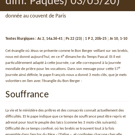
dim. Pâques) 03/05/20)
donnée au couvent de Paris
Textes liturgiques : Ac 2, 14a.36-41 ; Ps 22 (23) ; 1 P 2, 20b-25 ; Jn 10, 1-10
Cet évangile où Jésus se présente comme le Bon Berger veillant sur ses brebis,
e
nous est donné aujourd’hui, en ce 4
dimanche du Temps Pascal. Et il est
particulièrement adapté à cette journée, car elle correspond à la journée
e
mondiale de prière pour les vocations. Dans son message pour cette 57
journée ainsi définie, le pape François nous a donné 3 mots clés, que je mets
volontiers en lien avec l’évangile du Bon Berger :
Souffrance
La vie et le ministère des prêtres et des consacrés connait actuellement des
difficultés. Et le pape indique que ce temps de souffrance peut être repris et
adressé pour tout le peuple des laïcs (comme les 3 mots-clés suivants).
Difficulté de ce temps confiné, où les brebis se trouvent tout à la fois
ensemble dans l’enclos du Père – l’Eglise –, et confinées chacune chez elle,