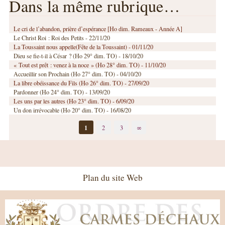
Dans la même rubrique…
Le cri de l’abandon, prière d’espérance [Ho dim. Rameaux - Année A]
Le Christ Roi : Roi des Petits - 22/11/20
La Toussaint nous appelle(Fête de la Toussaint) - 01/11/20
Dieu se fie-t-il à César ? (Ho 29° dim. TO) - 18/10/20
« Tout est prêt : venez à la noce » (Ho 28° dim. TO) - 11/10/20
Accueillir son Prochain (Ho 27° dim. TO) - 04/10/20
La libre obéissance du Fils (Ho 26° dim. TO) - 27/09/20
Pardonner (Ho 24° dim. TO) - 13/09/20
Les uns par les autres (Ho 23° dim. TO) - 6/09/20
Un don irrévocable (Ho 20° dim. TO) - 16/08/20
1
2
3
∞
Plan du site Web