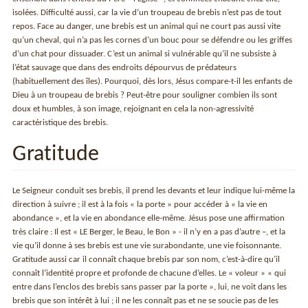
isolées. Difficulté aussi, car la vie d’un troupeau de brebis n’est pas de tout
repos. Face au danger, une brebis est un animal qui ne court pas aussi vite
qu’un cheval, qui n’a pas les cornes d’un bouc pour se défendre ou les griffes
d’un chat pour dissuader. C’est un animal si vulnérable qu’il ne subsiste à
l’état sauvage que dans des endroits dépourvus de prédateurs
(habituellement des îles). Pourquoi, dès lors, Jésus compare-t-il les enfants de
Dieu à un troupeau de brebis ? Peut-être pour souligner combien ils sont
doux et humbles, à son image, rejoignant en cela la non-agressivité
caractéristique des brebis.
Gratitude
Le Seigneur conduit ses brebis, il prend les devants et leur indique lui-même la
direction à suivre ; il est à la fois « la porte » pour accéder à « la vie en
abondance », et la vie en abondance elle-même. Jésus pose une affirmation
très claire : Il est « LE Berger, le Beau, le Bon » - il n’y en a pas d’autre –, et la
vie qu’il donne à ses brebis est une vie surabondante, une vie foisonnante.
Gratitude aussi car il connaît chaque brebis par son nom, c’est-à-dire qu’il
connaît l’identité propre et profonde de chacune d’elles. Le « voleur » « qui
entre dans l’enclos des brebis sans passer par la porte », lui, ne voit dans les
brebis que son intérêt à lui ; il ne les connaît pas et ne se soucie pas de les