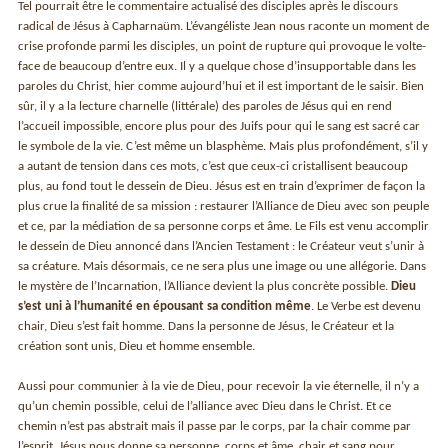
Tel pourrait être le commentaire actualisé des disciples après le discours
radical de Jésus à Capharnaüm. L’évangéliste Jean nous raconte un moment de
crise profonde parmi les disciples, un point de rupture qui provoque le volte-
face de beaucoup d’entre eux. Il y a quelque chose d’insupportable dans les
paroles du Christ, hier comme aujourd’hui et il est important de le saisir. Bien
sûr, il y a la lecture charnelle (littérale) des paroles de Jésus qui en rend
l’accueil impossible, encore plus pour des Juifs pour qui le sang est sacré car
le symbole de la vie. C’est même un blasphème. Mais plus profondément, s’il y
a autant de tension dans ces mots, c’est que ceux-ci cristallisent beaucoup
plus, au fond tout le dessein de Dieu. Jésus est en train d’exprimer de façon la
plus crue la finalité de sa mission : restaurer l’Alliance de Dieu avec son peuple
et ce, par la médiation de sa personne corps et âme. Le Fils est venu accomplir
le dessein de Dieu annoncé dans l’Ancien Testament : le Créateur veut s’unir à
sa créature. Mais désormais, ce ne sera plus une image ou une allégorie. Dans
le mystère de l’Incarnation, l’Alliance devient la plus concrète possible.
Dieu
s’est uni à l’humanité en épousant sa condition même
. Le Verbe est devenu
chair, Dieu s’est fait homme. Dans la personne de Jésus, le Créateur et la
création sont unis, Dieu et homme ensemble.
Aussi pour communier à la vie de Dieu, pour recevoir la vie éternelle, il n’y a
qu’un chemin possible, celui de l’alliance avec Dieu dans le Christ. Et ce
chemin n’est pas abstrait mais il passe par le corps, par la chair comme par
l’esprit. Jésus nous donne sa personne, corps et âme, chair et sang pour