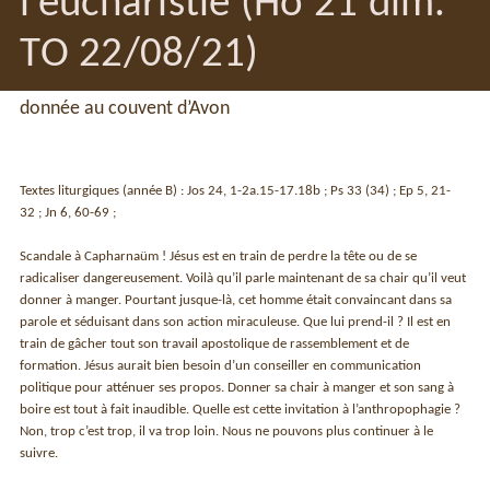
l’eucharistie (Ho 21 dim.
TO 22/08/21)
donnée au couvent d’Avon
Textes liturgiques (année B) : Jos 24, 1-2a.15-17.18b ; Ps 33 (34) ; Ep 5, 21-
32 ; Jn 6, 60-69 ;
Scandale à Capharnaüm ! Jésus est en train de perdre la tête ou de se
radicaliser dangereusement. Voilà qu’il parle maintenant de sa chair qu’il veut
donner à manger. Pourtant jusque-là, cet homme était convaincant dans sa
parole et séduisant dans son action miraculeuse. Que lui prend-il ? Il est en
train de gâcher tout son travail apostolique de rassemblement et de
formation. Jésus aurait bien besoin d’un conseiller en communication
politique pour atténuer ses propos. Donner sa chair à manger et son sang à
boire est tout à fait inaudible. Quelle est cette invitation à l’anthropophagie ?
Non, trop c’est trop, il va trop loin. Nous ne pouvons plus continuer à le
suivre.