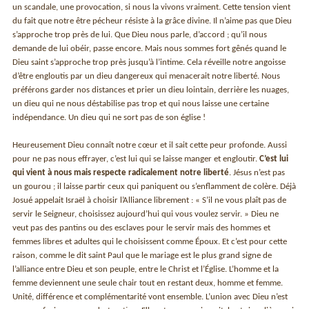
un scandale, une provocation, si nous la vivons vraiment. Cette tension vient
du fait que notre être pécheur résiste à la grâce divine. Il n’aime pas que Dieu
s’approche trop près de lui. Que Dieu nous parle, d’accord ; qu’il nous
demande de lui obéir, passe encore. Mais nous sommes fort gênés quand le
Dieu saint s’approche trop près jusqu’à l’intime. Cela réveille notre angoisse
d’être engloutis par un dieu dangereux qui menacerait notre liberté. Nous
préférons garder nos distances et prier un dieu lointain, derrière les nuages,
un dieu qui ne nous déstabilise pas trop et qui nous laisse une certaine
indépendance. Un dieu qui ne sort pas de son église !
Heureusement Dieu connaît notre cœur et il sait cette peur profonde. Aussi
pour ne pas nous effrayer, c’est lui qui se laisse manger et engloutir.
C’est lui
qui vient à nous mais respecte radicalement notre liberté
. Jésus n’est pas
un gourou ; il laisse partir ceux qui paniquent ou s’enflamment de colère. Déjà
Josué appelait Israël à choisir l’Alliance librement : « S’il ne vous plaît pas de
servir le Seigneur, choisissez aujourd’hui qui vous voulez servir. » Dieu ne
veut pas des pantins ou des esclaves pour le servir mais des hommes et
femmes libres et adultes qui le choisissent comme Époux. Et c’est pour cette
raison, comme le dit saint Paul que le mariage est le plus grand signe de
l’alliance entre Dieu et son peuple, entre le Christ et l’Église. L’homme et la
femme deviennent une seule chair tout en restant deux, homme et femme.
Unité, différence et complémentarité vont ensemble. L’union avec Dieu n’est