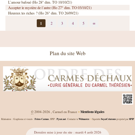
L’amour bafoué (Ho 28° dim. TO 10/10/21)
Accepter le mystère de l’autre (Ho 27° dim. TO 03/10/21)
Heureux les riches ? (Ho 26° dim. TO 26/09/21)
1
2
3
4
5
∞
Plan du site Web
©
2004-2026 , Carmel en France
•
Mentions légales
Frères Carmes
Pyrat.net
Webmestre
SoyezCréateurs
SPIP
Réalisation : Graphisme et visuels :
, SPIP :
. Contacter le
•
Squelette
propulsé par
Dernière mise à jour du site : mardi 4 août 2026