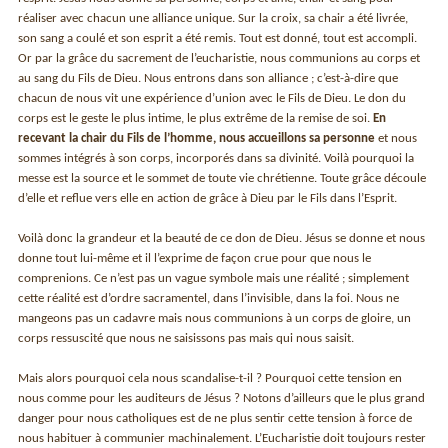
réaliser avec chacun une alliance unique. Sur la croix, sa chair a été livrée,
son sang a coulé et son esprit a été remis. Tout est donné, tout est accompli.
Or par la grâce du sacrement de l’eucharistie, nous communions au corps et
au sang du Fils de Dieu. Nous entrons dans son alliance ; c’est-à-dire que
chacun de nous vit une expérience d’union avec le Fils de Dieu. Le don du
corps est le geste le plus intime, le plus extrême de la remise de soi.
En
recevant la chair du Fils de l’homme, nous accueillons sa personne
et nous
sommes intégrés à son corps, incorporés dans sa divinité. Voilà pourquoi la
messe est la source et le sommet de toute vie chrétienne. Toute grâce découle
d’elle et reflue vers elle en action de grâce à Dieu par le Fils dans l’Esprit.
Voilà donc la grandeur et la beauté de ce don de Dieu. Jésus se donne et nous
donne tout lui-même et il l’exprime de façon crue pour que nous le
comprenions. Ce n’est pas un vague symbole mais une réalité ; simplement
cette réalité est d’ordre sacramentel, dans l’invisible, dans la foi. Nous ne
mangeons pas un cadavre mais nous communions à un corps de gloire, un
corps ressuscité que nous ne saisissons pas mais qui nous saisit.
Mais alors pourquoi cela nous scandalise-t-il ? Pourquoi cette tension en
nous comme pour les auditeurs de Jésus ? Notons d’ailleurs que le plus grand
danger pour nous catholiques est de ne plus sentir cette tension à force de
nous habituer à communier machinalement. L’Eucharistie doit toujours rester