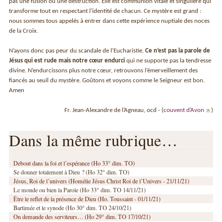
pas une fusion ou une destruction. Elle est communion vitale et singulière qui
transforme tout en respectant l’identité de chacun. Ce mystère est grand :
nous sommes tous appelés à entrer dans cette expérience nuptiale des noces
de la Croix.
N’ayons donc pas peur du scandale de l’Eucharistie.
Ce n’est pas la parole de
Jésus qui est rude mais notre cœur endurci
qui ne supporte pas la tendresse
divine. N’endurcissons plus notre cœur, retrouvons l’émerveillement des
fiancés au seuil du mystère. Goûtons et voyons comme le Seigneur est bon.
Amen
Fr. Jean-Alexandre de l’Agneau, ocd - (
couvent d’Avon
)
Dans la même rubrique…
Debout dans la foi et l’espérance (Ho 33° dim. TO)
Se donner totalement à Dieu ? (Ho 32° dim. TO)
Jésus, Roi de l’univers (Homélie Jésus Christ Roi de l’Univers - 21/11/21)
Le monde ou bien la Parole (Ho 33° dim. TO 14/11/21)
Être le reflet de la présence de Dieu (Ho. Toussaint - 01/11/21)
Bartimée et le synode (Ho 30° dim. TO 24/10/21)
On demande des serviteurs… (Ho 29° dim. TO 17/10/21)