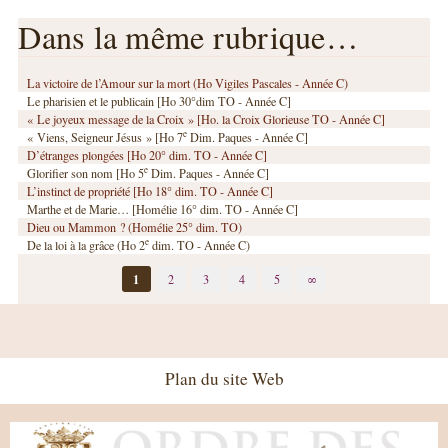
Dans la même rubrique…
La victoire de l’Amour sur la mort (Ho Vigiles Pascales - Année C)
Le pharisien et le publicain [Ho 30°dim TO - Année C]
« Le joyeux message de la Croix » [Ho. la Croix Glorieuse TO - Année C]
e
« Viens, Seigneur Jésus » [Ho 7
Dim. Paques - Année C]
D’étranges plongées [Ho 20° dim. TO - Année C]
e
Glorifier son nom [Ho 5
Dim. Paques - Année C]
L’instinct de propriété [Ho 18° dim. TO - Année C]
Marthe et de Marie… [Homélie 16° dim. TO - Année C]
Dieu ou Mammon ? (Homélie 25° dim. TO)
e
De la loi à la grâce (Ho 2
dim. TO - Année C)
1
2
3
4
5
∞
Plan du site Web