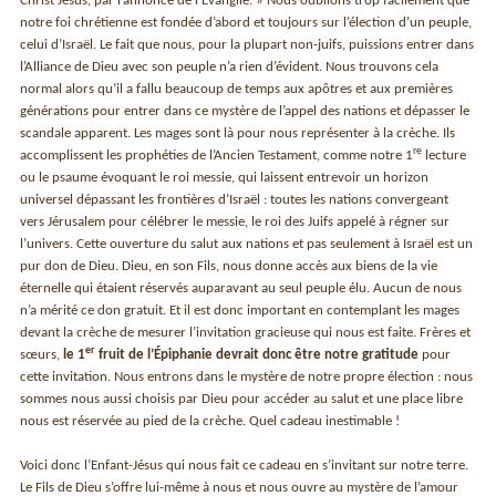
Christ Jésus, par l’annonce de l’Évangile. » Nous oublions trop facilement que
notre foi chrétienne est fondée d’abord et toujours sur l’élection d’un peuple,
celui d’Israël. Le fait que nous, pour la plupart non-juifs, puissions entrer dans
l’Alliance de Dieu avec son peuple n’a rien d’évident. Nous trouvons cela
normal alors qu’il a fallu beaucoup de temps aux apôtres et aux premières
générations pour entrer dans ce mystère de l’appel des nations et dépasser le
scandale apparent. Les mages sont là pour nous représenter à la crèche. Ils
re
accomplissent les prophéties de l’Ancien Testament, comme notre 1
lecture
ou le psaume évoquant le roi messie, qui laissent entrevoir un horizon
universel dépassant les frontières d’Israël : toutes les nations convergeant
vers Jérusalem pour célébrer le messie, le roi des Juifs appelé à régner sur
l’univers. Cette ouverture du salut aux nations et pas seulement à Israël est un
pur don de Dieu. Dieu, en son Fils, nous donne accès aux biens de la vie
éternelle qui étaient réservés auparavant au seul peuple élu. Aucun de nous
n’a mérité ce don gratuit. Et il est donc important en contemplant les mages
devant la crèche de mesurer l’invitation gracieuse qui nous est faite. Frères et
er
sœurs,
le 1
fruit de l’Épiphanie devrait donc être notre gratitude
pour
cette invitation. Nous entrons dans le mystère de notre propre élection : nous
sommes nous aussi choisis par Dieu pour accéder au salut et une place libre
nous est réservée au pied de la crèche. Quel cadeau inestimable !
Voici donc l’Enfant-Jésus qui nous fait ce cadeau en s’invitant sur notre terre.
Le Fils de Dieu s’offre lui-même à nous et nous ouvre au mystère de l’amour