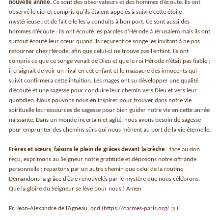
nouvelle année.
Ce sont des observateurs et des hommes d’écoute. Ils ont
observé le ciel et compris qu’ils étaient appelés à suivre cette étoile
mystérieuse ; et de fait elle les a conduits à bon port. Ce sont aussi des
hommes d’écoute : ils ont écouté les paroles d’Hérode à Jérusalem mais ils ont
surtout écouté leur cœur quand ils reçurent ce songe les invitant à ne pas
retourner chez Hérode, afin que celui-ci ne trouve pas l’enfant. Ils ont
compris ce que ce songe venait de Dieu et que le roi Hérode n’était pas fiable ;
il craignait de voir un rival en cet enfant et le massacre des innocents qui
suivit confirmera cette intuition. Les mages ont su développer une qualité
d’écoute et une sagesse pour conduire leur chemin vers Dieu et vers leur
quotidien. Nous pouvons nous en inspirer pour trouver dans notre vie
spirituelle les ressources de sagesse pour bien guider notre vie en cette année
naissante. Dans un monde incertain et agité, nous avons besoin de sagesse
pour emprunter des chemins sûrs qui nous mènent au port de la vie éternelle.
Frères et sœurs, faisons le plein de grâces devant la crèche
: face au don
reçu, exprimons au Seigneur notre gratitude et déposons notre offrande
personnelle ; repartons par un autre chemin que celui de la routine.
Demandons la grâce d’être renouvelés par le mystère que nous célébrons.
Que la gloire du Seigneur se lève pour nous ! Amen
Fr. Jean-Alexandre de l’Agneau, ocd (
https://carmes-paris.org/
)