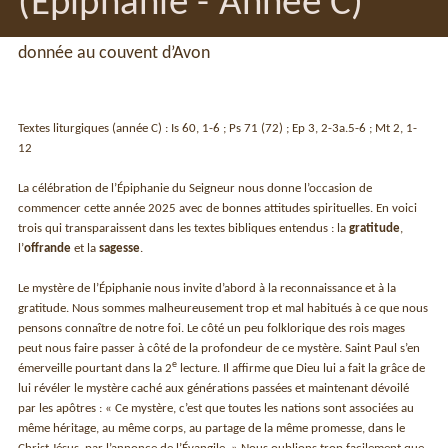
(Epiphanie - Année C)
donnée au couvent d’Avon
Textes liturgiques (année C) : Is 60, 1-6 ; Ps 71 (72) ; Ep 3, 2-3a.5-6 ; Mt 2, 1-
12
La célébration de l’Épiphanie du Seigneur nous donne l’occasion de
commencer cette année 2025 avec de bonnes attitudes spirituelles. En voici
trois qui transparaissent dans les textes bibliques entendus : la
gratitude
,
l’
offrande
et la
sagesse
.
Le mystère de l’Épiphanie nous invite d’abord à la reconnaissance et à la
gratitude. Nous sommes malheureusement trop et mal habitués à ce que nous
pensons connaître de notre foi. Le côté un peu folklorique des rois mages
peut nous faire passer à côté de la profondeur de ce mystère. Saint Paul s’en
e
émerveille pourtant dans la 2
lecture. Il affirme que Dieu lui a fait la grâce de
lui révéler le mystère caché aux générations passées et maintenant dévoilé
par les apôtres : « Ce mystère, c’est que toutes les nations sont associées au
même héritage, au même corps, au partage de la même promesse, dans le