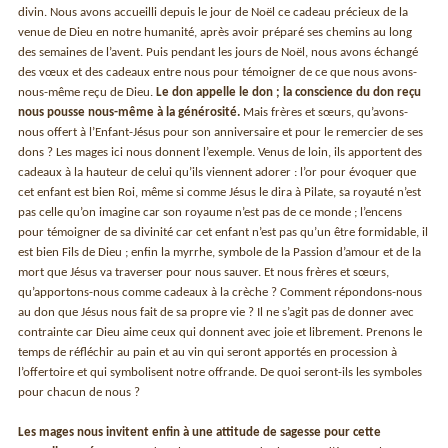
divin. Nous avons accueilli depuis le jour de Noël ce cadeau précieux de la
venue de Dieu en notre humanité, après avoir préparé ses chemins au long
des semaines de l’avent. Puis pendant les jours de Noël, nous avons échangé
des vœux et des cadeaux entre nous pour témoigner de ce que nous avons-
nous-même reçu de Dieu.
Le don appelle le don ; la conscience du don reçu
nous pousse nous-même à la générosité.
Mais frères et sœurs, qu’avons-
nous offert à l’Enfant-Jésus pour son anniversaire et pour le remercier de ses
dons ? Les mages ici nous donnent l’exemple. Venus de loin, ils apportent des
cadeaux à la hauteur de celui qu’ils viennent adorer : l’or pour évoquer que
cet enfant est bien Roi, même si comme Jésus le dira à Pilate, sa royauté n’est
pas celle qu’on imagine car son royaume n’est pas de ce monde ; l’encens
pour témoigner de sa divinité car cet enfant n’est pas qu’un être formidable, il
est bien Fils de Dieu ; enfin la myrrhe, symbole de la Passion d’amour et de la
mort que Jésus va traverser pour nous sauver. Et nous frères et sœurs,
qu’apportons-nous comme cadeaux à la crèche ? Comment répondons-nous
au don que Jésus nous fait de sa propre vie ? Il ne s’agit pas de donner avec
contrainte car Dieu aime ceux qui donnent avec joie et librement. Prenons le
temps de réfléchir au pain et au vin qui seront apportés en procession à
l’offertoire et qui symbolisent notre offrande. De quoi seront-ils les symboles
pour chacun de nous ?
Les mages nous invitent enfin à une attitude de sagesse pour cette